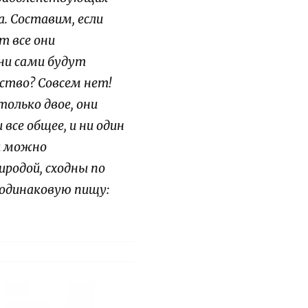
а.
Составим, если
т все они
они сами будут
ство? Совсем нет!
только двое, они
все общее, и ни один
ии можно
родой, сходны по
 одинаковую пищу: