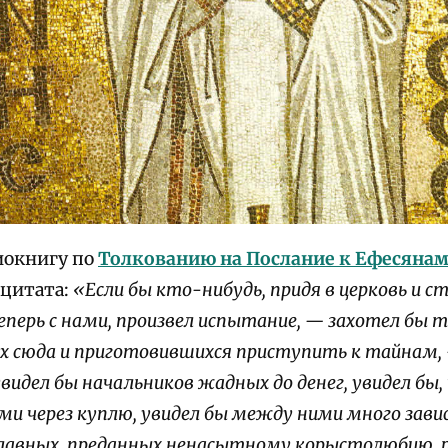
иокнигу по
Толкованию на Послание к Ефесяна
 цитата:
«Если бы кто-нибудь, придя в церковь и ст
еперь с нами, произвел испытание, — захотел б
х сюда и приготовившихся приступить к тайнам, 
увидел бы начальников жадных до денег, увидел бы
и через куплю, увидел бы между ними много зави
лавных, преданных ненасытному корыстолюбию,