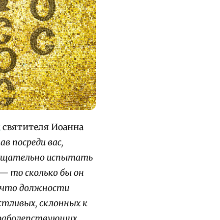
м
святителя Иоанна
ав посреди вас,
ы тщательно испытать
— то сколько бы он
, что должности
стливых, склонных к
 раболепствующих