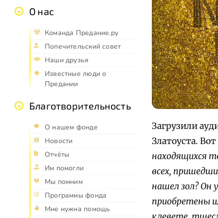
О нас
Команда Предание.ру
Попечительский совет
Наши друзья
Известные люди о
Предании
Благотворительность
Загрузили ауд
О нашем фонде
Златоуста. Вот
Новости
Отчёты
находящихся т
Им помогли
всех, пришедши
Мы помним
нашел зол? Он 
Программы фонда
приобретены им
Мне нужна помощь
клевете, тщес