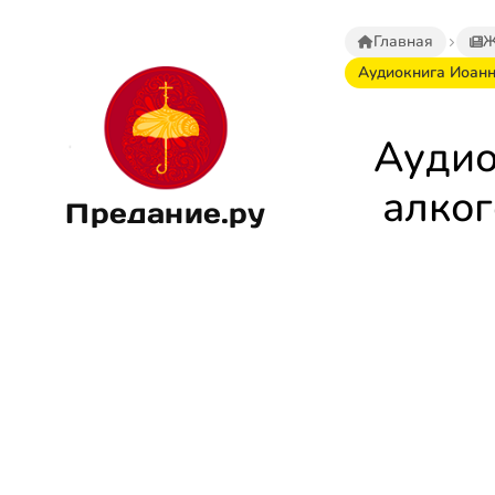
Главная
Ж
Аудиокнига Иоанна
Аудио
алког
Предание.ру