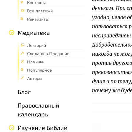
Контакты
деньгам. При с
Все платежи
угодно, целое 
Реквизиты
пользоваться р
Медиатека
несправедливы 
Добродетельный
Лекторий
никогда не мог
Сделано в Предании
Новинки
против другого
Популярное
превозноситься
Авторы
душе и по тел
почему же буде
Блог
Православный
календарь
Изучение Библии