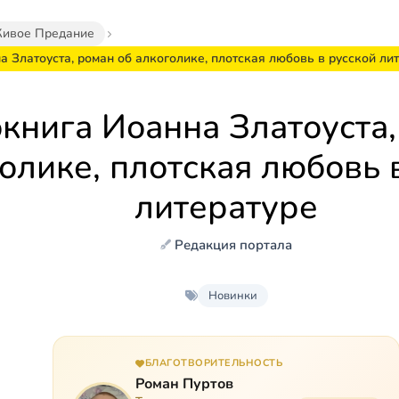
ивое Предание
 Златоуста, роман об алкоголике, плотская любовь в русской ли
книга Иоанна Златоуста,
олике, плотская любовь 
литературе
Редакция портала
Новинки
БЛАГОТВОРИТЕЛЬНОСТЬ
Роман Пуртов