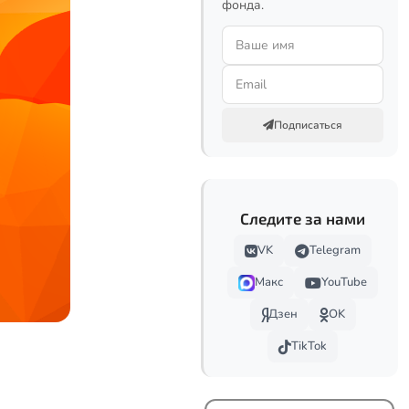
фонда.
Подписаться
Следите за нами
VK
Telegram
Макс
YouTube
Дзен
OK
TikTok