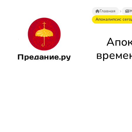
Главная
Ж
Апокалипсис сего
Апок
времен
Предание.ру