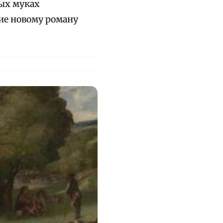
ных муках
ие новому роману