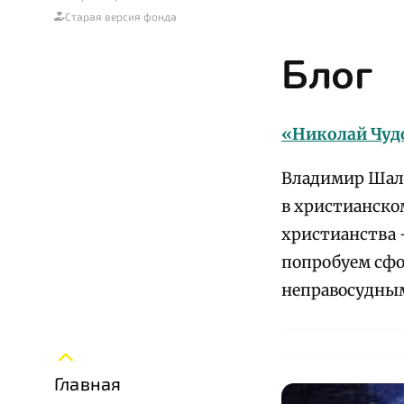
Старая версия фонда
Блог
«Николай Чудо
Владимир Шалл
в христианском
христианства 
попробуем сфо
неправосудным
Главная