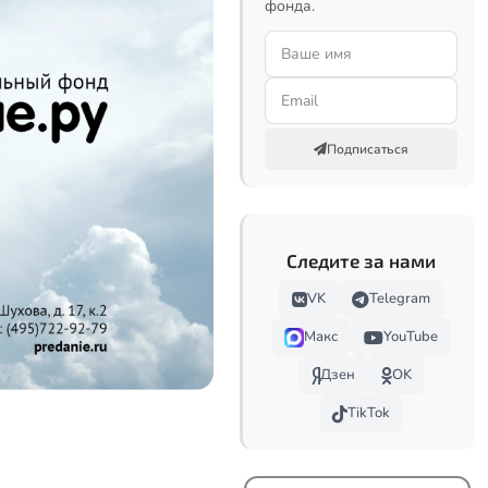
фонда.
Подписаться
Следите за нами
VK
Telegram
Макс
YouTube
Дзен
OK
TikTok