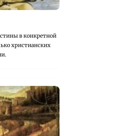
истины в конкретной
лько христианских
ии.