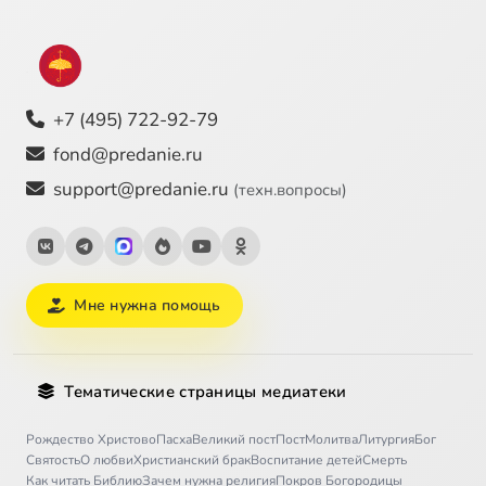
+7 (495) 722-92-79
fond@predanie.ru
support@predanie.ru
(техн.вопросы)
Мне нужна помощь
Тематические страницы медиатеки
Рождество Христово
Пасха
Великий пост
Пост
Молитва
Литургия
Бог
Святость
О любви
Христианский брак
Воспитание детей
Смерть
Как читать Библию
Зачем нужна религия
Покров Богородицы