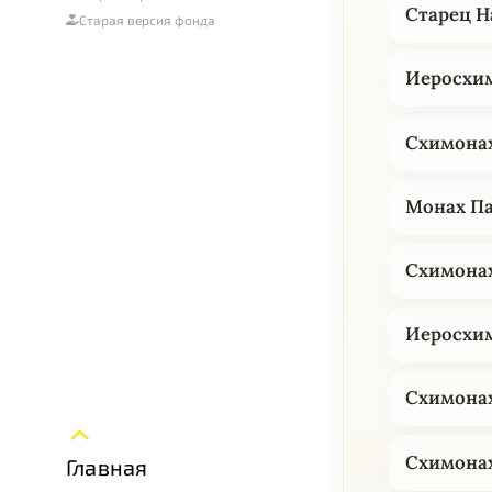
Старец Н
Старая версия фонда
Иеросхи
Схимона
Монах П
Схимона
Иеросхи
Схимона
Схимона
Главная