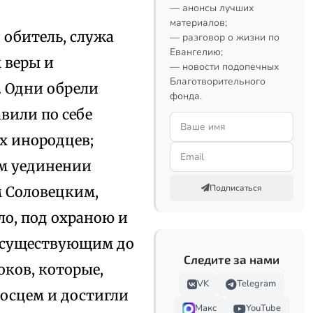
— анонсы лучших
материалов;
 обитель, служа
— разговор о жизни по
Евангелию;
 веры и
— новости подопечных
Благотворительного
. Одни обрели
фонда.
вили по себе
х инородцев;
м уединении
Подписаться
м Соловецким,
о, под охраною и
, существующим до
Следите за нами
оков, которые,
VK
Telegram
носцем и достигли
Макс
YouTube