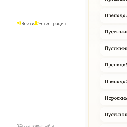
Преподоб
Войти
Регистрация
Пустынни
Пустынн
Преподоб
Преподоб
Иеросхим
Пустынн
Старая версия сайта