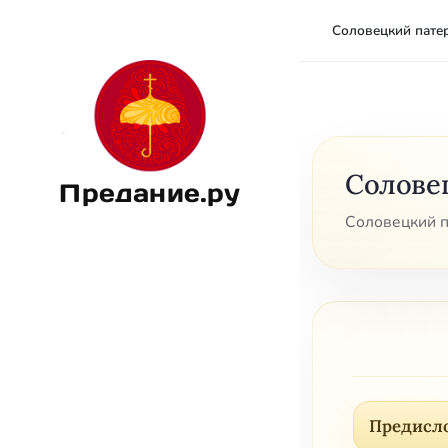
Соловецкий пате
Солове
Предание.ру
Соловецкий п
Предисл