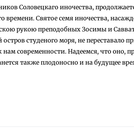
иков Соловецкаго иночества, продолжаетс
о времени. Святое семя иночества, насаж
кою рукою преподобных Зосимы и Савват
 остров студеного моря, не переставало п
 нам современности. Надеемся, что оно, п
нется также плодоносно и на будущее вре