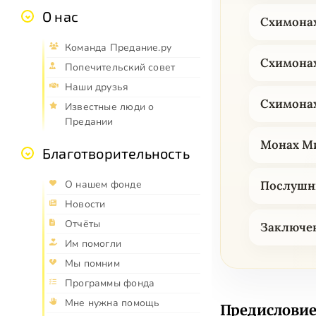
О нас
Схимона
Команда Предание.ру
Схимонах
Попечительский совет
Наши друзья
Схимона
Известные люди о
Предании
Монах М
Благотворительность
О нашем фонде
Послушн
Новости
Отчёты
Заключе
Им помогли
Мы помним
Программы фонда
Мне нужна помощь
Предислови