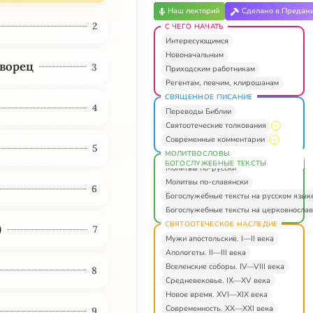
Наш лекторий
Сделано в Предан
2
С ЧЕГО НАЧАТЬ
Интересующимся
Новоначальным
творец
3
Приходским работникам
Регентам, певчим, клирошанам
СВЯЩЕННОЕ ПИСАНИЕ
4
Переводы Библии
Святоотеческие толкования
Современные комментарии
5
МОЛИТВОСЛОВЫ.
БОГОСЛУЖЕБНЫЕ ТЕКСТЫ
Молитвы по-русски
Молитвы по-славянски
6
Богослужебные тексты на русском язык
Богослужебные тексты на церковнослав
СВЯТООТЕЧЕСКОЕ НАСЛЕДИЕ
)
7
Мужи апостольские. I—II века
Апологеты. II—III века
Вселенские соборы. IV—VIII века
8
Средневековье. IX—XV века
Новое время. XVI—XIX века
Современность. XX—XXI века
9