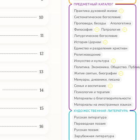
ПРЕДМЕТНЫЙ КАТАЛОГ
Практика духовной жизни
10
Систематическое богословие
Проповеди, беседы
Апологетика
Философия
Патрология
11
Литургическое богословие
История Церкви
Единство и разделения христиан
12
Религиоведение
Искусство и культура
Политика. Экономика. Общество. Публи
13
Жития святых, биографии
Мемуары, дневники, письма
Семья и воспитание
а
14
Психология и терапия
Материалы о благотворительности
Материалы на иностранных языках
15
ХУДОЖЕСТВЕННАЯ ЛИТЕРАТУРА
Русская литература
Переводная поэзия
16
Русская поэзия
Зарубежная литература