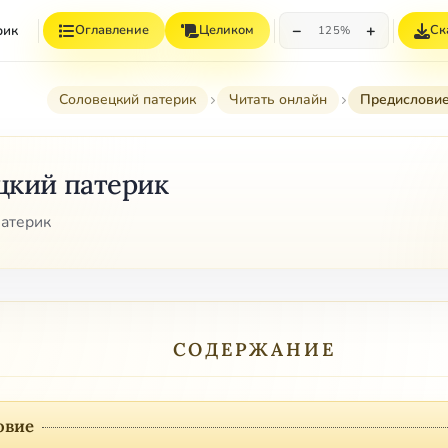
−
+
рик
Оглавление
Целиком
Ск
125%
Соловецкий патерик
Читать онлайн
Предислови
цкий патерик
атерик
СОДЕРЖАНИЕ
овие