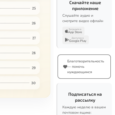
Скачайте наше
приложение
25
Слушайте аудио и
смотрите видео офлайн
26
Загрузите в
App Store
27
Доступно в
Google Play
28
Благотворительность
— помочь
29
нуждающимся
30
Подписаться на
рассылку
Каждую неделю в вашем
почтовом ящике: