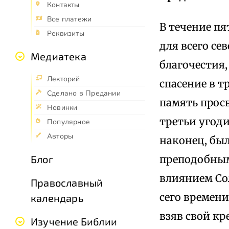
Контакты
Все платежи
В течение пя
Реквизиты
для всего се
Медиатека
благочестия
Лекторий
спасение в т
Сделано в Предании
память прос
Новинки
третьи угод
Популярное
Авторы
наконец, был
преподобным
Блог
влиянием Со
Православный
сего времени
календарь
взяв свой кр
Изучение Библии