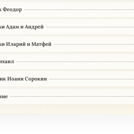
х Феодор
и Адам и Андрей
хи Иларий и Матфей
ихаил
ик Иоанн Сорокин
ние
е