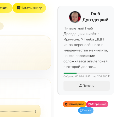
ачать
Читать книгу
Глеб
Дроздецкий
е
Пятилетний Глеб
Дроздецкий живёт в
Иркутске. У Глеба ДЦП
из-за перенесённого в
младенчестве менингита,
но его положение
осложняется эпилепсией,
с которой долгое…
Собрано 60 914,18 ₽
из 206 900 ₽
Помочь
Популярное
Избранное
Позже
1