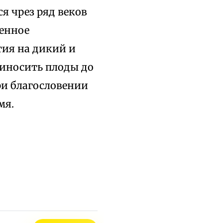
я чрез ряд веков
денное
ия на дикий и
риносить плоды до
ри благословении
мя.