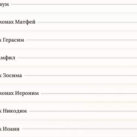
аум
монах Матфей
х Герасим
амфил
х Зосима
монах Иероним
х Никодим
х Иоанн