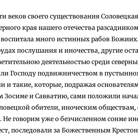
ти веков своего существования Соловецкая
верного края нашего отечества разсадником
, воспитала много истинных рабов Божиих
рудах послушания и иночества, другие оста
ветительною деятельностью среди северны
или Господу подвижничеством в пустынно
и и такие, которые, подражая основателя
 Зосиме и Савватию, сами положили начал
ловецкой обители, иноческим обществам
. Не говорим уже о безчисленном сонме ин
ест, последовали за Божественным Кресто