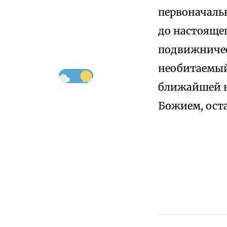
первоначальн
до настоящег
подвижничес
необитаемый
ближайшей к
Божием, оста