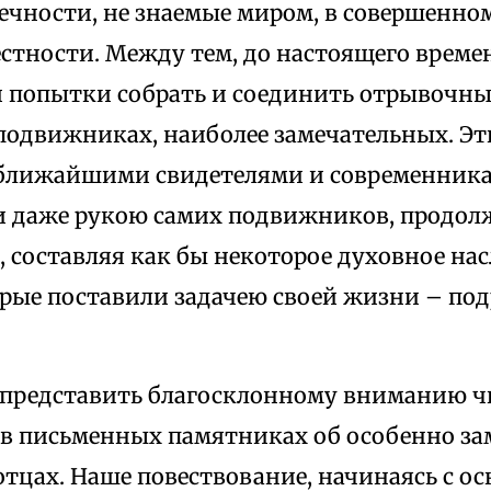
ечности, не знаемые миром, в совершенно
стности. Между тем, до настоящего време
 попытки собрать и соединить отрывочные
подвижниках, наиболее замечательных. Эт
ближайшими свидетелями и современника
и даже рукою самих подвижников, продол
д, составляя как бы некоторое духовное нас
торые поставили задачею своей жизни – по
 представить благосклонному вниманию чи
 в письменных памятниках об особенно з
тцах. Наше повествование, начинаясь с ос