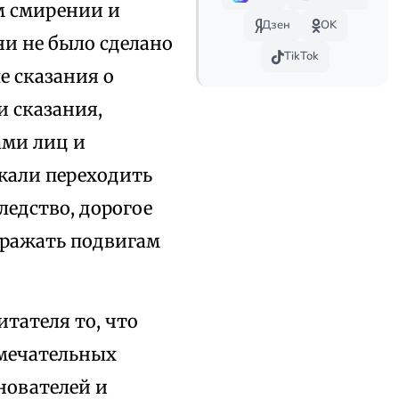
м смирении и
Дзен
OK
ни не было сделано
TikTok
 сказания о
и сказания,
ми лиц и
жали переходить
ледство, дорогое
дражать подвигам
тателя то, что
амечательных
нователей и