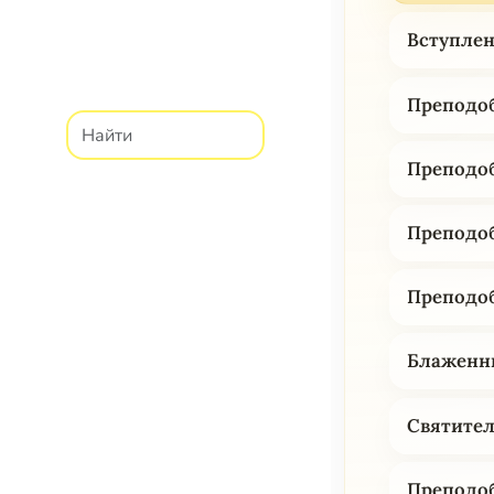
Вступле
Преподоб
Преподоб
Преподоб
Преподоб
Блаженны
Святител
Преподоб