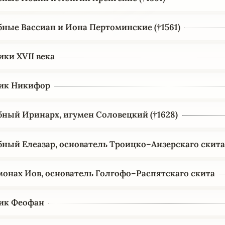
ные Вассиан и Иона Пертоминские (†1561)
ки XVII века
ик Никифор
ный Иринарх, игумен Соловецкий (†1628)
ный Елеазар, основатель Троицко–Анзерскаго скит
онах Иов, основатель Голгофо–Распятскаго скита
ик Феофан