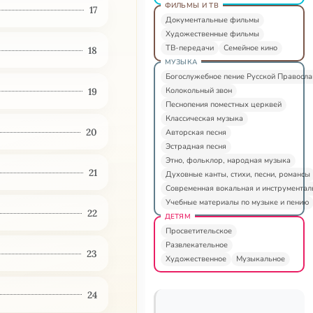
ФИЛЬМЫ И ТВ
17
Документальные фильмы
Художественные фильмы
ТВ-передачи
Семейное кино
18
МУЗЫКА
Богослужебное пение Русской Правосл
Колокольный звон
19
Песнопения поместных церквей
Классическая музыка
20
Авторская песня
Эстрадная песня
Этно, фольклор, народная музыка
21
Духовные канты, стихи, песни, романсы
Современная вокальная и инструментал
Учебные материалы по музыке и пению
22
ДЕТЯМ
Просветительское
Развлекательное
23
Художественное
Музыкальное
24