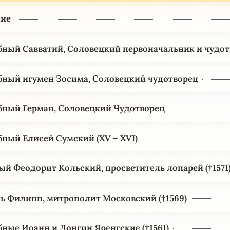
ние
ный Савватий, Соловецкий первоначальник и чудо
ный игумен Зосима, Соловецкий чудотворец
ный Герман, Соловецкий Чудотворец
ный Елисей Сумский (XV – XVI)
й Феодорит Кольский, просветитель лопарей (†1571
ь Филипп, митрополит Московский (†1569)
ные Иоанн и Лонгин Яренгские (†1561)