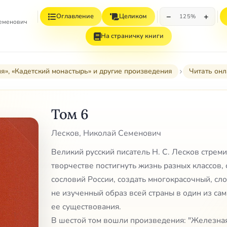
−
+
Оглавление
Целиком
125%
Семенович
На страничку книги
я», «Кадетский монастырь» и другие произведения
Читать он
Том 6
Лесков, Николай Семенович
Великий русский писатель Н. С. Лесков стреми
творчестве постигнуть жизнь разных классов, 
сословий России, создать многокрасочный, сл
не изученный образ всей страны в один из са
ее существования.
В шестой том вошли произведения: "Железна