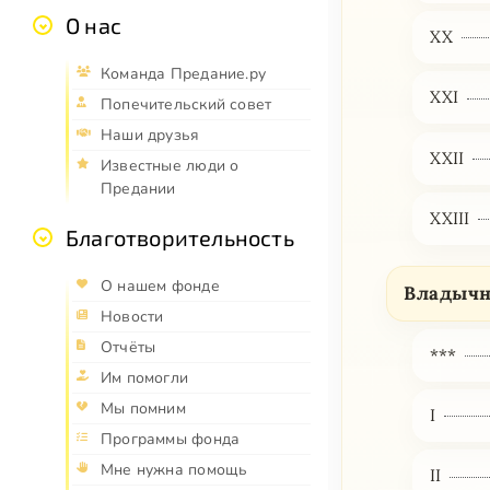
О нас
XX
Команда Предание.ру
XXI
Попечительский совет
Наши друзья
XXII
Известные люди о
Предании
XXIII
Благотворительность
О нашем фонде
Владычн
Новости
Отчёты
***
Им помогли
Мы помним
I
Программы фонда
Мне нужна помощь
II