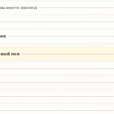
ава вместо эпилога)
ник
ный поп