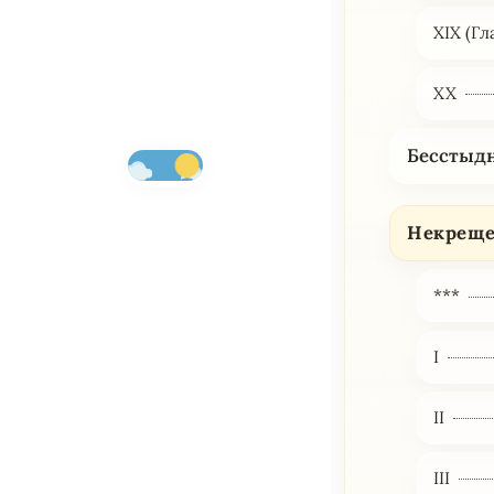
XIX (Гл
XX
Бесстыд
Некреще
***
I
II
III