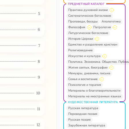
ПРЕДМЕТНЫЙ КАТАЛОГ
Практика духовной жизни
5
Систематическое богословие
Проповеди, беседы
Апологетика
Философия
Патрология
6
Литургическое богословие
История Церкви
Единство и разделения христиан
7
Религиоведение
Искусство и культура
8
Политика. Экономика. Общество. Публи
Жития святых, биографии
Мемуары, дневники, письма
9
Семья и воспитание
Психология и терапия
Материалы о благотворительности
10
Материалы на иностранных языках
ХУДОЖЕСТВЕННАЯ ЛИТЕРАТУРА
Русская литература
11
Переводная поэзия
Русская поэзия
12
Зарубежная литература