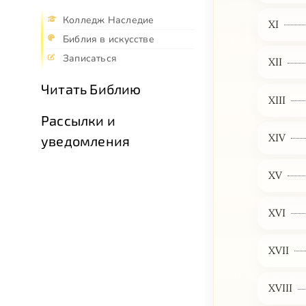
Колледж Наследие
XI
Библия в искусстве
Записаться
XII
Читать Библию
XIII
Рассылки и
XIV
уведомления
XV
XVI
XVII
XVIII