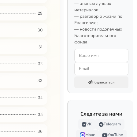
— анонсы лучших
материалов;
29
— разговор о жизни по
Евангелию;
— новости подопечных
30
Благотворительного
фонда.
31
32
33
Подписаться
34
Следите за нами
35
VK
Telegram
36
Макс
YouTube