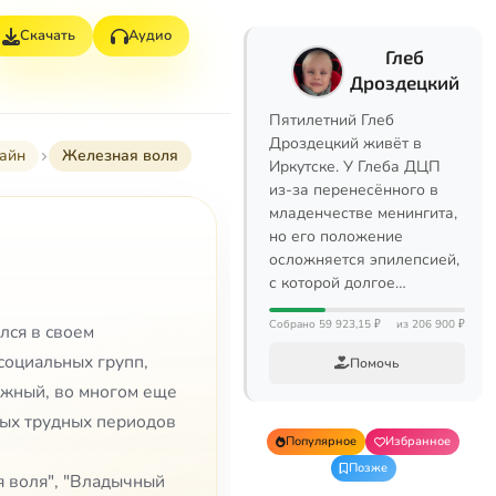
Скачать
Аудио
Глеб
Дроздецкий
Пятилетний Глеб
Дроздецкий живёт в
лайн
Железная воля
Иркутске. У Глеба ДЦП
из-за перенесённого в
младенчестве менингита,
но его положение
осложняется эпилепсией,
с которой долгое…
Собрано 59 923,15 ₽
из 206 900 ₽
лся в своем
социальных групп,
Помочь
ожный, во многом еще
мых трудных периодов
Популярное
Избранное
Позже
я воля", "Владычный