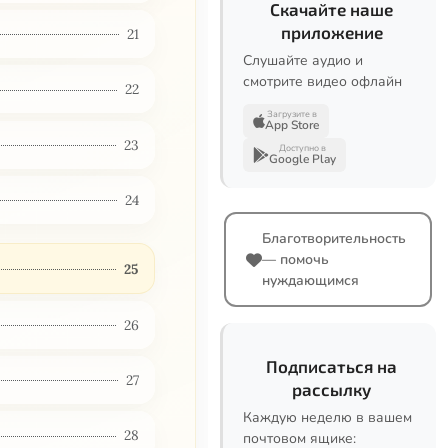
Скачайте наше
приложение
21
Слушайте аудио и
смотрите видео офлайн
22
Загрузите в
App Store
23
Доступно в
Google Play
24
Благотворительность
— помочь
25
нуждающимся
26
Подписаться на
27
рассылку
Каждую неделю в вашем
28
почтовом ящике: