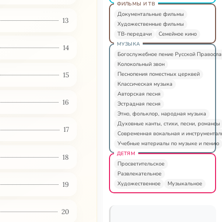
ФИЛЬМЫ И ТВ
Документальные фильмы
13
Художественные фильмы
ТВ-передачи
Семейное кино
МУЗЫКА
14
Богослужебное пение Русской Правосл
Колокольный звон
Песнопения поместных церквей
15
Классическая музыка
Авторская песня
16
Эстрадная песня
Этно, фольклор, народная музыка
Духовные канты, стихи, песни, романсы
17
Современная вокальная и инструментал
Учебные материалы по музыке и пению
ДЕТЯМ
18
Просветительское
Развлекательное
Художественное
Музыкальное
19
20