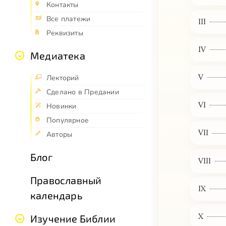
Контакты
Все платежи
III
Реквизиты
IV
Медиатека
V
Лекторий
Сделано в Предании
VI
Новинки
Популярное
VII
Авторы
Блог
VIII
Православный
IX
календарь
X
Изучение Библии