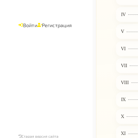
IV
Войти
Регистрация
V
VI
VII
VIII
IX
X
XI
Старая версия сайта