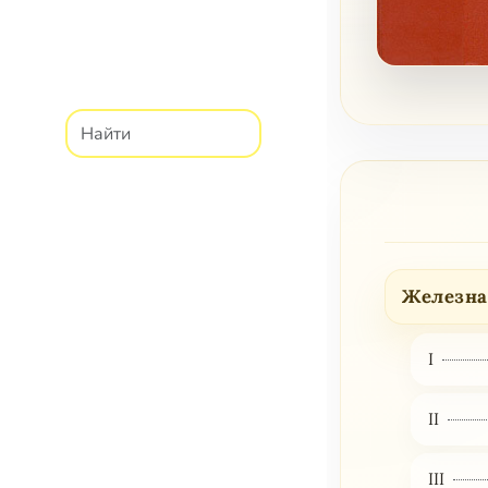
Железна
I
II
III