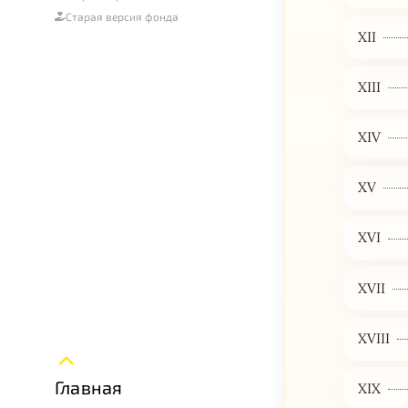
Старая версия фонда
XII
XIII
XIV
XV
XVI
XVII
XVIII
Главная
XIX