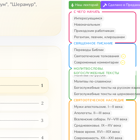
ум", "Шерамур",
Наш лекторий
Сделано в Предан
С ЧЕГО НАЧАТЬ
Интересующимся
Новоначальным
Приходским работникам
Регентам, певчим, клирошанам
СВЯЩЕННОЕ ПИСАНИЕ
Переводы Библии
Святоотеческие толкования
Современные комментарии
МОЛИТВОСЛОВЫ.
БОГОСЛУЖЕБНЫЕ ТЕКСТЫ
Молитвы по-русски
Молитвы по-славянски
1
Богослужебные тексты на русском язык
Богослужебные тексты на церковнослав
СВЯТООТЕЧЕСКОЕ НАСЛЕДИЕ
2
Мужи апостольские. I—II века
Апологеты. II—III века
Вселенские соборы. IV—VIII века
3
Средневековье. IX—XV века
Новое время. XVI—XIX века
4
Современность. XX—XXI века