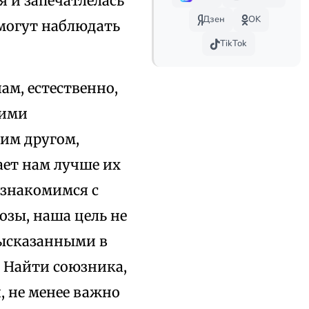
я и запечатлелась
Дзен
OK
смогут наблюдать
TikTok
м, естественно,
шими
шим другом,
ает нам лучше их
 знакомимся с
зы, наша цель не
высказанными в
. Найти союзника,
, не менее важно