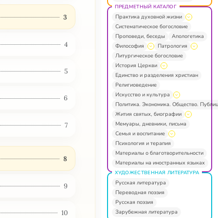
ПРЕДМЕТНЫЙ КАТАЛОГ
3
Практика духовной жизни
Систематическое богословие
Проповеди, беседы
Апологетика
4
Философия
Патрология
Литургическое богословие
История Церкви
5
Единство и разделения христиан
Религиоведение
Искусство и культура
6
Политика. Экономика. Общество. Публи
Жития святых, биографии
Мемуары, дневники, письма
7
Семья и воспитание
Психология и терапия
Материалы о благотворительности
8
Материалы на иностранных языках
ХУДОЖЕСТВЕННАЯ ЛИТЕРАТУРА
Русская литература
9
Переводная поэзия
Русская поэзия
Зарубежная литература
10