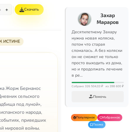
+
Скачать
%
Захар
Мараров
Десятилетнему Захару
нужна новая коляска,
К ИСТИНЕ
потом что старая
сломалась. А без коляски
он не сможет не только
просто выходить из дома,
но и продолжать лечение
в ре…
Собрано 326 504,03 ₽
из 398 600 ₽
ека Жорж Бернанос
Дневник сельского
Помочь
адбища под луной»,
испанского народа,
Популярное
Избранное
событиях, приведших
Позже
ой мировой войны.