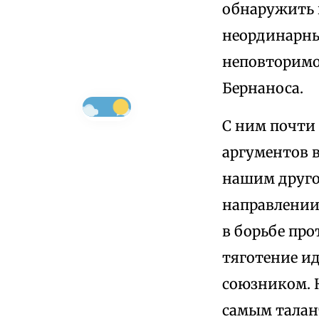
обнаружить 
неординарны
неповторимо
Бернаноса.
С ним почти 
аргументов в
нашим другом
направлении
в борьбе про
тяготение и
союзником. 
самым талан