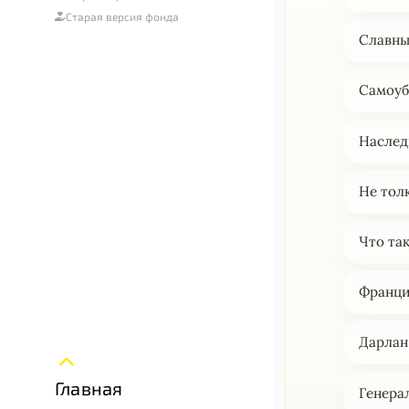
Старая версия фонда
Славны
Самоуб
Наслед
Не тол
Что та
Франци
Дарлан
Главная
Генера