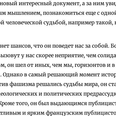
новый интересный документ, а за ним уви
м мышлением, познакомиться еще с одной
й человеческой судьбой, например такой,
нет шансов, что он поведет нас за собой. 
ызовут у нас скорее неприятие, чем солида
, он шел от иных, чем мы, горизонтов и в
. Однако в самый решающий момент истори
тив фашизма решались судьбы мира, он ста
деологических и политических предрассуд
Кроме того, он был выдающимся публицист
тливым и ярким французским публицистом