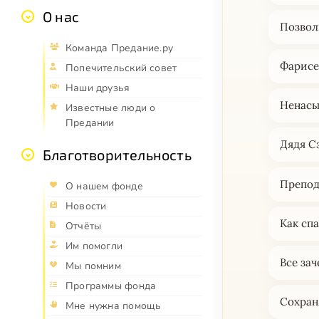
О нас
Позвол
Команда Предание.ру
Фарис
Попечительский совет
Наши друзья
Ненасы
Известные люди о
Предании
Дядя С
Благотворительность
Препод
О нашем фонде
Новости
Как сп
Отчёты
Им помогли
Все зач
Мы помним
Программы фонда
Сохран
Мне нужна помощь