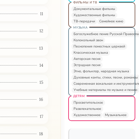
ФИЛЬМЫ И ТВ
Документальные фильмы
11
Художественные фильмы
ТВ-передачи
Семейное кино
МУЗЫКА
12
Богослужебное пение Русской Правосл
Колокольный звон
Песнопения поместных церквей
13
Классическая музыка
Авторская песня
14
Эстрадная песня
Этно, фольклор, народная музыка
Духовные канты, стихи, песни, романсы
15
Современная вокальная и инструментал
Учебные материалы по музыке и пению
ДЕТЯМ
16
Просветительское
Развлекательное
Художественное
Музыкальное
17
18