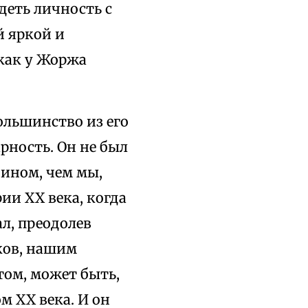
деть личность с
 яркой и
 как у Жоржа
Большинство из его
рность. Он не был
 ином, чем мы,
и XX века, когда
л, преодолев
ков, нашим
ом, может быть,
 XX века. И он