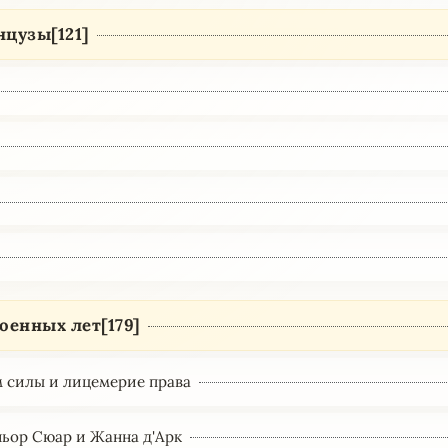
нцузы[121]
оенных лет[179]
 силы и лицемерие права
ьор Сюар и Жанна д'Арк