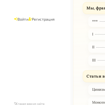
Мы, фра
Войти
Регистрация
***
I
II
III
Статьи в
Цинизм
Монсен
Старая версия сайта