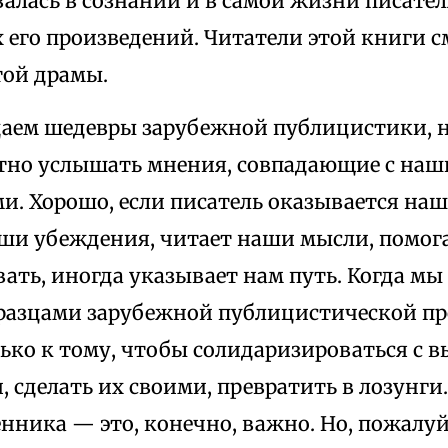
алась в сознании и в самой жизни писател
 его произведений. Читатели этой книги 
той драмы.
даем шедевры зарубежной публицистики, на
тно услышать мнения, совпадающие с на
и. Хорошо, если писатель оказывается на
аши убеждения, читает наши мысли, помог
ать, иногда указывает нам путь. Когда мы
азцами зарубежной публицистической про
лько к тому, чтобы солидаризироваться с 
 сделать их своими, превратить в лозунги
ника — это, конечно, важно. Но, пожалуй