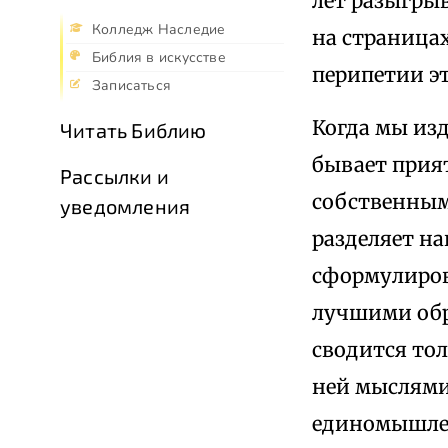
лет разыгрыв
Колледж Наследие
на страницах
Библия в искусстве
перипетии э
Записаться
Когда мы из
Читать Библию
бывает прия
Рассылки и
собственным
уведомления
разделяет н
сформулиров
лучшими обр
сводится то
ней мыслями,
единомышлен