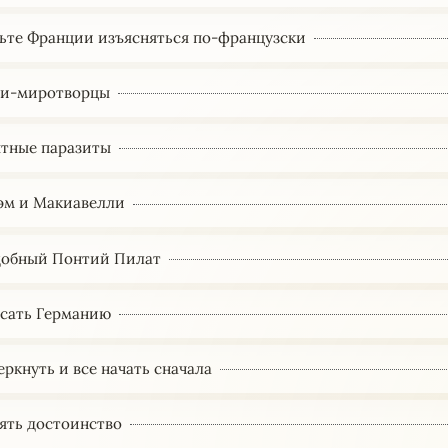
ьте Франции изъясняться по-французски
еи-миротворцы
тные паразиты
эм и Макиавелли
обный Понтий Пилат
асать Германию
еркнуть и все начать сначала
ять достоинство