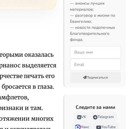
— анонсы лучших
материалов;
— разговор о жизни по
Евангелию;
— новости подопечных
Благотворительного
фонда.
оторыми оказалась
ернанос выделяется
честве печать его
Подписаться
бросается в глаза.
амфлетов,
Следите за нами
ризнаки и там.
VK
Telegram
протяжении многих
Макс
YouTube