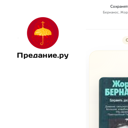
Сохранят
Бернанос, Жорж
С
Предание.ру