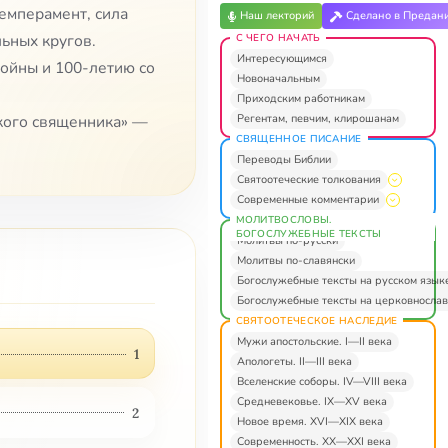
емперамент, сила
Наш лекторий
Сделано в Предан
ьных кругов.
С ЧЕГО НАЧАТЬ
Интересующимся
войны и 100-летию со
Новоначальным
Приходским работникам
Регентам, певчим, клирошанам
кого священника» —
СВЯЩЕННОЕ ПИСАНИЕ
Переводы Библии
Святоотеческие толкования
Современные комментарии
МОЛИТВОСЛОВЫ.
БОГОСЛУЖЕБНЫЕ ТЕКСТЫ
Молитвы по-русски
Молитвы по-славянски
Богослужебные тексты на русском язык
Богослужебные тексты на церковнослав
СВЯТООТЕЧЕСКОЕ НАСЛЕДИЕ
Мужи апостольские. I—II века
1
Апологеты. II—III века
Вселенские соборы. IV—VIII века
Средневековье. IX—XV века
2
Новое время. XVI—XIX века
Современность. XX—XXI века