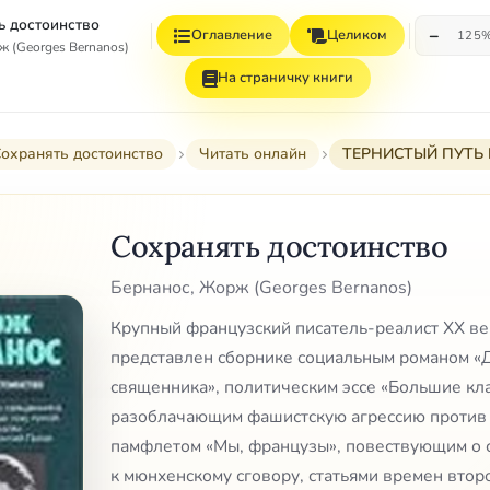
ь достоинство
−
Оглавление
Целиком
125
 (Georges Bernanos)
На страничку книги
охранять достоинство
Читать онлайн
ТЕРНИСТЫЙ ПУТЬ 
Сохранять достоинство
Бернанос, Жорж (Georges Bernanos)
Крупный французский писатель-реалист XX в
представлен сборнике социальным романом «
священника», политическим эссе «Большие кл
разоблачающим фашистскую агрессию против 
памфлетом «Мы, французы», повествующим о 
к мюнхенскому сговору, статьями времен втор