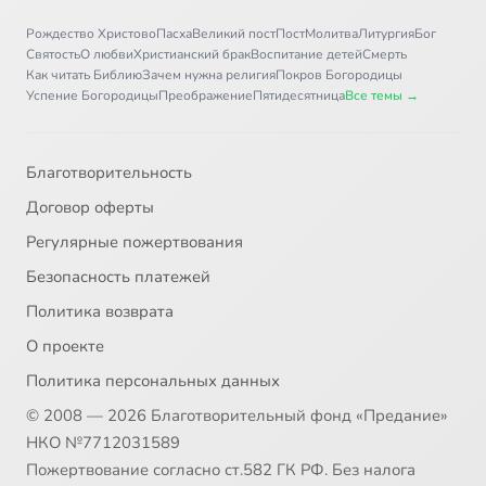
Рождество Христово
Пасха
Великий пост
Пост
Молитва
Литургия
Бог
Святость
О любви
Христианский брак
Воспитание детей
Смерть
Как читать Библию
Зачем нужна религия
Покров Богородицы
Успение Богородицы
Преображение
Пятидесятница
Все темы →
Благотворительность
Договор оферты
Регулярные пожертвования
Безопасность платежей
Политика возврата
О проекте
Политика персональных данных
© 2008 — 2026 Благотворительный фонд «Предание»
НКО №7712031589
Пожертвование согласно ст.582 ГК РФ. Без налога