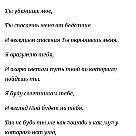
Ты убежище мое,
Ты спасаешь меня от бедствия
И веселием спасения Ты окрыляешь
меня
.
Я вразумлю тебя,
И озарю светом путь твой
по
которому
пойдешь
ты
.
Я буду советчиком тебе,
И взгляд Мой будет на
тебя
.
Так не будь ты же
как
лошадь
и
как
мул
у
которого
нет
ума
,