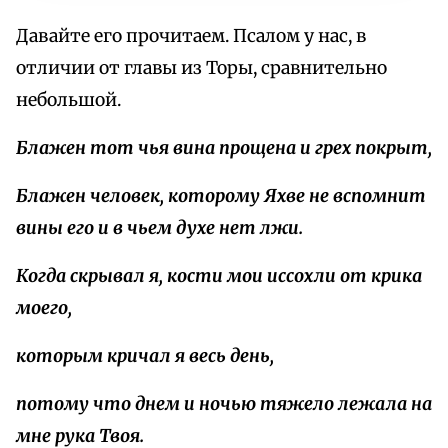
Давайте его прочитаем. Псалом у нас, в
отличии от главы из Торы, сравнительно
небольшой.
Блажен тот чья вина прощена
и
грех
покрыт
,
Блажен человек, которому Яхве не
вспомнит
вины
его
и
в
чьем
духе
нет
лжи
.
Когда скрывал я, кости мои
иссохли
от
крика
моего
,
которым кричал я весь день
,
потому что днем и ночью
тяжело
лежала
на
мне
рука
Твоя
.