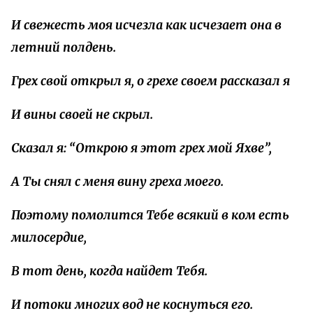
И свежесть моя исчезла как
исчезает
она
в
летний
полдень
.
Грех свой открыл я, о
грехе
своем
рассказал
я
И вины своей не скрыл
.
Сказал я: “Открою я этот грех
мой
Яхве
”,
А Ты снял с меня
вину
греха
моего
.
Поэтому помолится Тебе всякий в
ком
есть
милосердие
,
В тот день, когда найдет
Тебя
.
И потоки многих вод не
коснуться
его
.