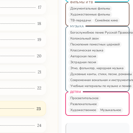
ФИЛЬМЫ И ТВ
17
Документальные фильмы
Художественные фильмы
ТВ-передачи
Семейное кино
18
МУЗЫКА
Богослужебное пение Русской Правосл
Колокольный звон
19
Песнопения поместных церквей
Классическая музыка
20
Авторская песня
Эстрадная песня
Этно, фольклор, народная музыка
21
Духовные канты, стихи, песни, романсы
Современная вокальная и инструментал
Учебные материалы по музыке и пению
22
ДЕТЯМ
Просветительское
Развлекательное
23
Художественное
Музыкальное
24