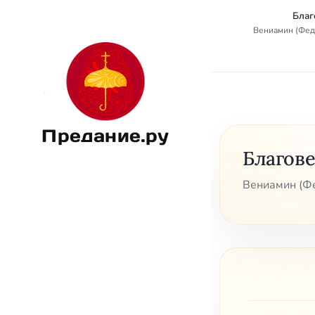
Благ
Вениамин (Фед
Предание.ру
Благов
Вениамин (Фе