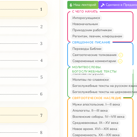
Наш лекторий
Сделано в Предан
1
С ЧЕГО НАЧАТЬ
Интересующимся
Новоначальным
2
Приходским работникам
Регентам, певчим, клирошанам
СВЯЩЕННОЕ ПИСАНИЕ
3
Переводы Библии
Святоотеческие толкования
4
Современные комментарии
МОЛИТВОСЛОВЫ.
БОГОСЛУЖЕБНЫЕ ТЕКСТЫ
Молитвы по-русски
5
Молитвы по-славянски
Богослужебные тексты на русском язык
Богослужебные тексты на церковнослав
6
СВЯТООТЕЧЕСКОЕ НАСЛЕДИЕ
Мужи апостольские. I—II века
Апологеты. II—III века
7
Вселенские соборы. IV—VIII века
Средневековье. IX—XV века
Новое время. XVI—XIX века
8
Современность. XX—XXI века