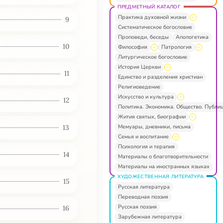
ПРЕДМЕТНЫЙ КАТАЛОГ
Практика духовной жизни
9
Систематическое богословие
Проповеди, беседы
Апологетика
10
Философия
Патрология
Литургическое богословие
История Церкви
11
Единство и разделения христиан
Религиоведение
Искусство и культура
12
Политика. Экономика. Общество. Публи
Жития святых, биографии
Мемуары, дневники, письма
13
Семья и воспитание
Психология и терапия
14
Материалы о благотворительности
Материалы на иностранных языках
ХУДОЖЕСТВЕННАЯ ЛИТЕРАТУРА
15
Русская литература
Переводная поэзия
Русская поэзия
16
Зарубежная литература