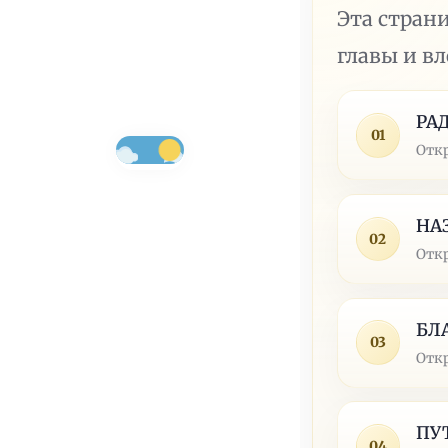
Эта стран
главы и в
РА
01
Отк
НА
02
Отк
БЛ
03
Отк
ПУ
04