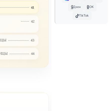
Дзен
OK
41
TikTok
42
ИЦЫ
43
ДИЦЫ
44