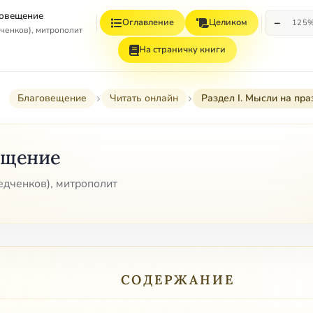
овещение
−
Оглавление
Целиком
125
ченков), митрополит
На страничку книги
Благовещение
Читать онлайн
Раздел I. Мысли на пра
ещение
дченков), митрополит
СОДЕРЖАНИЕ