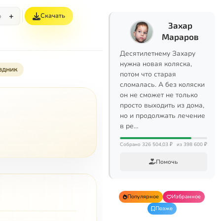
+
Скачать
%
Захар
Мараров
Десятилетнему Захару
нужна новая коляска,
здник
потом что старая
сломалась. А без коляски
он не сможет не только
просто выходить из дома,
но и продолжать лечение
в ре…
Собрано 326 504,03 ₽
из 398 600 ₽
Помочь
Популярное
Избранное
Позже