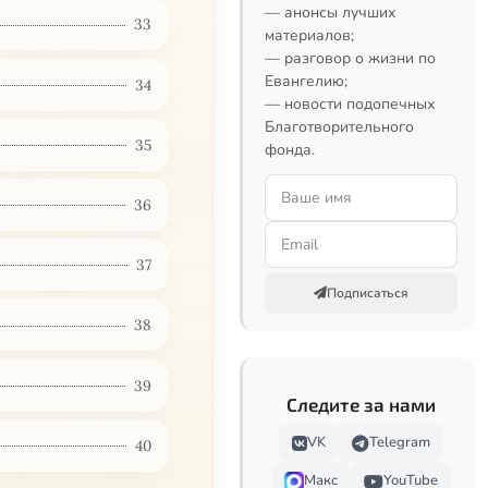
— анонсы лучших
33
материалов;
— разговор о жизни по
Евангелию;
34
— новости подопечных
Благотворительного
35
фонда.
36
37
Подписаться
38
39
Следите за нами
VK
Telegram
40
Макс
YouTube