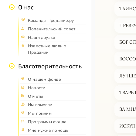
О нас
ТАИНС
Команда Предание.ру
ПРЕВЕ
Попечительский совет
Наши друзья
БОГ С
Известные люди о
Предании
ВОССО
Благотворительность
ЛУЧШЕ
О нашем фонде
Новости
ТВАРЬ
Отчёты
Им помогли
ЗА МИ
Мы помним
Программы фонда
ИСКУП
Мне нужна помощь