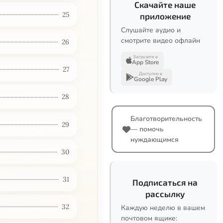
Скачайте наше
25
приложение
Слушайте аудио и
смотрите видео офлайн
26
Загрузите в
App Store
27
Доступно в
Google Play
28
Благотворительность
29
— помочь
нуждающимся
30
31
Подписаться на
рассылку
32
Каждую неделю в вашем
почтовом ящике: