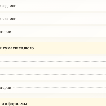
 седьмое
 восьмое
нтарии
я сумасшедшего
нтарии
 и афоризмы