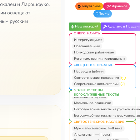
аскалем и Ларошфуко.
Популярное
Избранное
ссии освещают
Позже
ьным русским
Наш лекторий
Сделано в Предан
С ЧЕГО НАЧАТЬ
Интересующимся
Новоначальным
Приходским работникам
Регентам, певчим, клирошанам
СВЯЩЕННОЕ ПИСАНИЕ
Переводы Библии
Святоотеческие толкования
Современные комментарии
МОЛИТВОСЛОВЫ.
БОГОСЛУЖЕБНЫЕ ТЕКСТЫ
Молитвы по-русски
Молитвы по-славянски
Богослужебные тексты на русском язык
Богослужебные тексты на церковнослав
СВЯТООТЕЧЕСКОЕ НАСЛЕДИЕ
Мужи апостольские. I—II века
Апологеты. II—III века