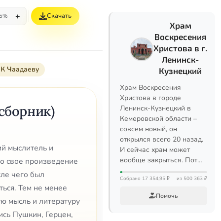
+
Скачать
5%
Храм
Воскресения
Христова в г.
Ленинск-
К Чаадаеву
Кузнецкий
Храм Воскресения
Христова в городе
сборник)
Ленинск-Кузнецкий в
Кемеровской области –
совсем новый, он
открылся всего 20 назад.
ий мыслитель и
И сейчас храм может
вообще закрыться. Пот…
но свое произведение
сле чего был
Собрано 17 354,95 ₽
из 500 363 ₽
ься. Тем не менее
Помочь
ю мысль и литературу
лись Пушкин, Герцен,