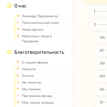
О нас
1
Команда Предание.ру
Попечительский совет
2
Наши друзья
Известные люди о
106
Предании
107
Благотворительность
О нашем фонде
108
Новости
Отчёты
109
Им помогли
Мы помним
110
Программы фонда
111
Мне нужна помощь