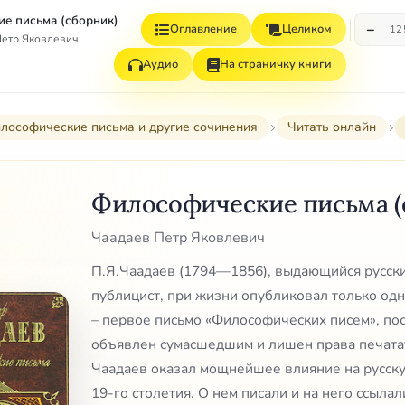
е письма (сборник)
−
Оглавление
Целиком
12
Петр Яковлевич
Аудио
На страничку книги
лософические письма и другие сочинения
Читать онлайн
Философические письма (
Чаадаев Петр Яковлевич
П.Я.Чаадаев (1794—1856), выдающийся русск
публицист, при жизни опубликовал только од
– первое письмо «Философических писем», по
объявлен сумасшедшим и лишен права печатат
Чаадаев оказал мощнейшее влияние на русску
19-го столетия. О нем писали и на него ссыла