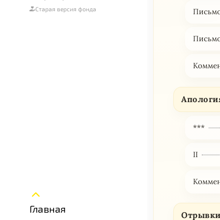
Старая версия фонда
Письмо
Письмо
Комме
Апологи
***
II
Комме
Главная
Отрывки