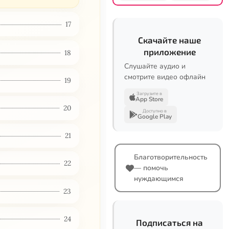
17
Скачайте наше
приложение
18
Слушайте аудио и
смотрите видео офлайн
19
Загрузите в
App Store
20
Доступно в
Google Play
21
Благотворительность
22
— помочь
нуждающимся
23
24
Подписаться на