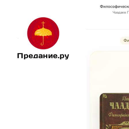
Философически
Чаадаев 
Фи
Предание.ру