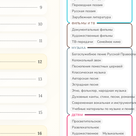
Переводная поэзия
9
Русская поэзия
Зарубежная литература
ФИЛЬМЫ И ТВ
10
Документальные фильмы
Художественные фильмы
11
ТВ-передачи
Семейное кино
МУЗЫКА
Богослужебное пение Русской Правосл
Колокольный звон
12
Песнопения поместных церквей
Классическая музыка
Авторская песня
13
Эстрадная песня
Этно, фольклор, народная музыка
14
Духовные канты, стихи, песни, романсы
Современная вокальная и инструментал
Учебные материалы по музыке и пению
15
ДЕТЯМ
Просветительское
Развлекательное
16
Художественное
Музыкальное