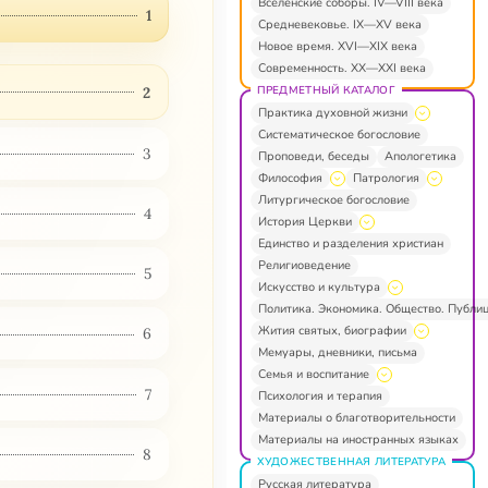
Вселенские соборы. IV—VIII века
1
Средневековье. IX—XV века
Новое время. XVI—XIX века
Современность. XX—XXI века
ПРЕДМЕТНЫЙ КАТАЛОГ
2
Практика духовной жизни
Систематическое богословие
3
Проповеди, беседы
Апологетика
Философия
Патрология
Литургическое богословие
4
История Церкви
Единство и разделения христиан
Религиоведение
5
Искусство и культура
Политика. Экономика. Общество. Публи
Жития святых, биографии
6
Мемуары, дневники, письма
Семья и воспитание
7
Психология и терапия
Материалы о благотворительности
Материалы на иностранных языках
8
ХУДОЖЕСТВЕННАЯ ЛИТЕРАТУРА
Русская литература