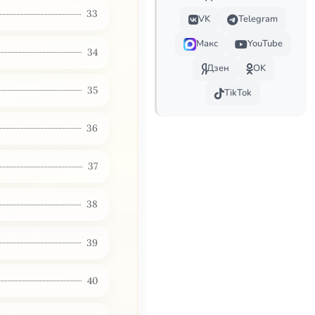
33
VK
Telegram
Макс
YouTube
34
Дзен
OK
35
TikTok
36
37
38
39
40