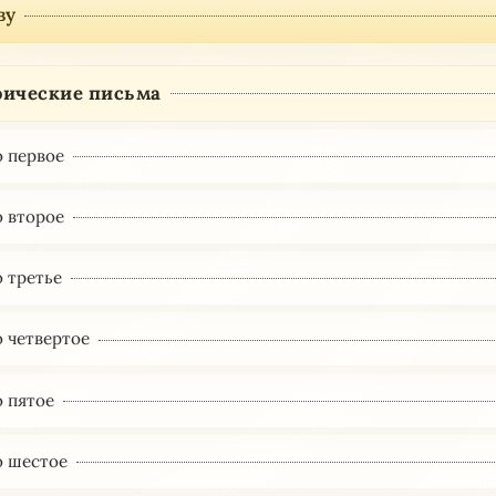
ву
ические письма
 первое
 второе
 третье
 четвертое
 пятое
 шестое