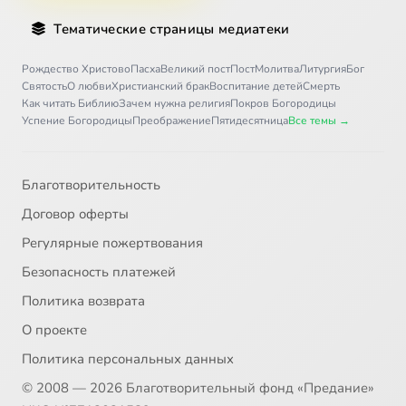
Тематические страницы медиатеки
Рождество Христово
Пасха
Великий пост
Пост
Молитва
Литургия
Бог
Святость
О любви
Христианский брак
Воспитание детей
Смерть
Как читать Библию
Зачем нужна религия
Покров Богородицы
Успение Богородицы
Преображение
Пятидесятница
Все темы →
Благотворительность
Договор оферты
Регулярные пожертвования
Безопасность платежей
Политика возврата
О проекте
Политика персональных данных
© 2008 — 2026 Благотворительный фонд «Предание»