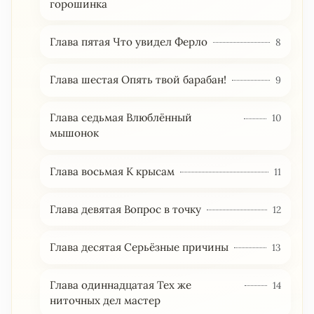
горошинка
Глава пятая Что увидел Ферло
8
Глава шестая Опять твой барабан!
9
Глава седьмая Влюблённый
10
мышонок
Глава восьмая К крысам
11
Глава девятая Вопрос в точку
12
Глава десятая Серьёзные причины
13
Глава одиннадцатая Тех же
14
ниточных дел мастер