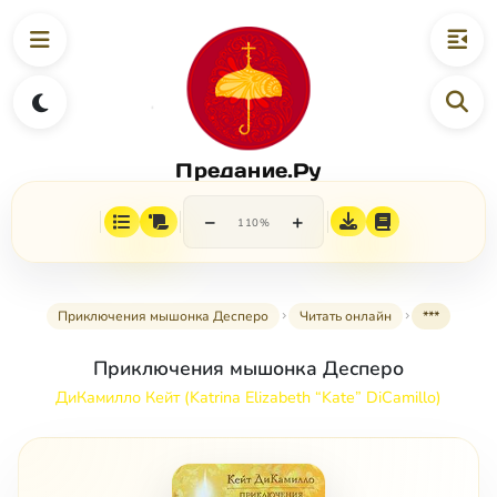
Предание.Ру
−
+
110%
Приключения мышонка Десперо
Читать онлайн
***
Приключения мышонка Десперо
ДиКамилло Кейт (Katrina Elizabeth “Kate” DiCamillo)