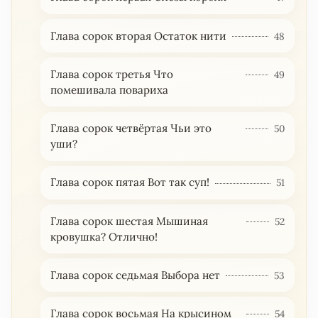
Глава сорок вторая Остаток нити
48
Глава сорок третья Что
49
помешивала повариха
Глава сорок четвёртая Чьи это
50
уши?
Глава сорок пятая Вот так суп!
51
Глава сорок шестая Мышиная
52
кровушка? Отлично!
Глава сорок седьмая Выбора нет
53
Глава сорок восьмая На крысином
54