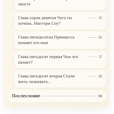
хвосте
Глава сорок девятая Чего ты
55
хочешь, Миггери Соу?
Глава пятидесятая Принцесса
56
помнит его имя
Глава пятьдесят первая Чем это
57
пахнет?
Глава пятьдесят вторая Стали
58
жить-поживать…
Послесловие
59