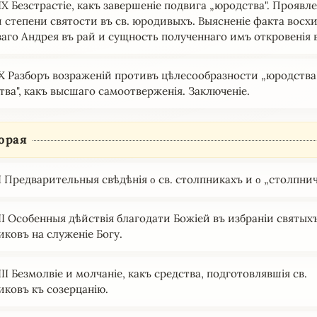
X Безстрастіе, какъ завершеніе подвига „юродства". Проявле
 степени святости въ св. юродивыхъ. Выясненіе факта восхи
аго Андрея въ рай и сущность полученнаго имъ откровенія 
X Разборъ возраженій противъ цѣлесообразности „юродcтва"
тва", какъ высшаго самоотверженія. Заключеніе.
орая
 Предварительныя свѣдѣнія ο св. столпникахъ и ο „столпнич
II Особенныя дѣйствія благодати Божіей въ избраніи святых
иковъ на служеніе Богу.
II Безмолвіе и молчаніе, какъ средcтва, подготовлявшія св.
иковъ къ созерцанію.