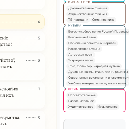
ФИЛЬМЫ И ТВ
Документальные фильмы
Художественные фильмы
ТВ-передачи
Семейное кино
4
МУЗЫКА
Богослужебное пение Русской Правосл
Колокольный звон
еніе
5
Песнопения поместных церквей
ство".
Классическая музыка
Авторская песня
йство",
6
Эстрадная песня
ѣсномъ
Этно, фольклор, народная музыка
Духовные канты, стихи, песни, романсы
Современная вокальная и инструментал
Учебные материалы по музыке и пению
человѣка.
7
ДЕТЯМ
нія ихъ
Просветительское
Развлекательное
Художественное
Музыкальное
езумства.
8
тыхъ