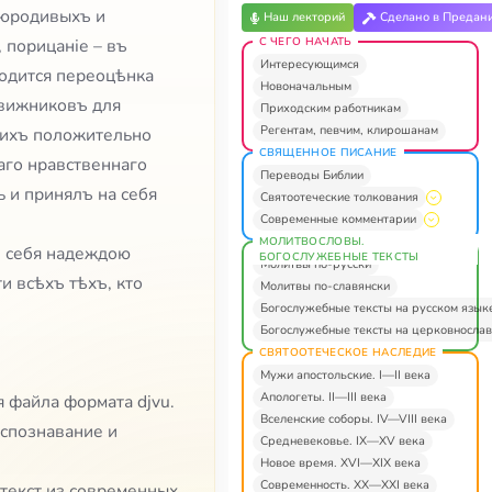
 юродивыхъ и
Наш лекторий
Сделано в Предан
С ЧЕГО НАЧАТЬ
 порицаніе – въ
Интересующимся
водится переоцѣнка
Новоначальным
движниковъ для
Приходским работникам
Регентам, певчим, клирошанам
гихъ положительно
СВЯЩЕННОЕ ПИСАНИЕ
аго нравственнаго
Переводы Библии
 и принялъ на себя
Святоотеческие толкования
Современные комментарии
МОЛИТВОСЛОВЫ.
тъ себя надеждою
БОГОСЛУЖЕБНЫЕ ТЕКСТЫ
Молитвы по-русски
и всѣхъ тѣхъ, кто
Молитвы по-славянски
Богослужебные тексты на русском язык
Богослужебные тексты на церковнослав
СВЯТООТЕЧЕСКОЕ НАСЛЕДИЕ
Мужи апостольские. I—II века
Апологеты. II—III века
я файла формата djvu.
Вселенские соборы. IV—VIII века
спознавание и
Средневековье. IX—XV века
Новое время. XVI—XIX века
Современность. XX—XXI века
 текст из современных