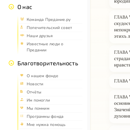
юродив
О нас
ГЛАВА 
Команда Предание.ру
скудос
Попечительский совет
непокр
Наши друзья
этихъ 
Известные люди о
Предании
ГЛАВА 
страда
Благотворительность
нравств
О нашем фонде
ГЛАВА V
Новости
Отчёты
ГЛАВА 
Им помогли
основн
Мы помним
Значен
духовн
Программы фонда
Мне нужна помощь