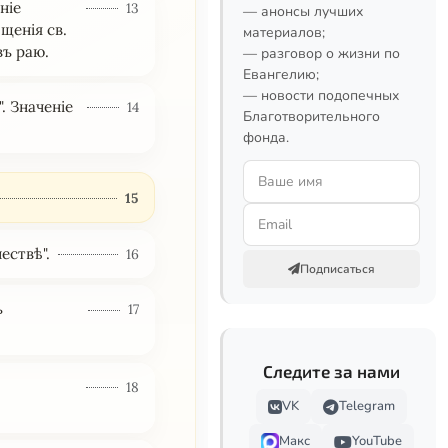
ніе
13
— анонсы лучших
щенія св.
материалов;
въ раю.
— разговор о жизни по
Евангелию;
— новости подопечных
. Значеніе
14
Благотворительного
фонда.
15
ествѣ".
16
Подписаться
ъ
17
Следите за нами
18
VK
Telegram
Макс
YouTube