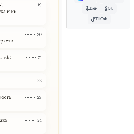
".
19
Дзен
OK
ха и къ
TikTok
20
трасти.
твѣ".
21
22
ность
23
какъ
24