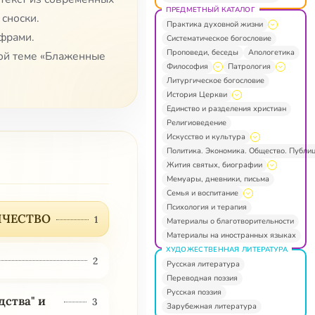
ПРЕДМЕТНЫЙ КАТАЛОГ
 сноски.
Практика духовной жизни
фрами.
Систематическое богословие
Проповеди, беседы
Апологетика
ой теме «Блаженные
Философия
Патрология
Литургическое богословие
История Церкви
Единство и разделения христиан
Религиоведение
Искусство и культура
Политика. Экономика. Общество. Публи
Жития святых, биографии
Мемуары, дневники, письма
Семья и воспитание
Психология и терапия
ИЧЕСТВО
1
Материалы о благотворительности
Материалы на иностранных языках
ХУДОЖЕСТВЕННАЯ ЛИТЕРАТУРА
2
Русская литература
Переводная поэзия
Русская поэзия
дства" и
3
Зарубежная литература