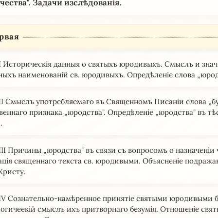
чества". Задачи изслѣдованія.
рвая
І Историческія данныя о святыхъ юродивыхъ. Смыслъ и знач
ныхъ наименованій св. юродивыхъ. Опредѣленіе слова „юрод
ІІ Смыслъ употребляемаго въ Священномъ Пиcаніи слова „бу
веннаго признака „юродства". Опредѣленіе „юродства" въ т
.
ІІ Причины „юродства" въ связи съ вопросомъ о назначеніи 
ація священнаго текста св. юродивыми. Объясненіе подража
Христу.
IV Сознательно-намѣренное принятіе святыми юродивыми б
огичеекій смыслъ ихъ притворнаго безумія. Отношеніе свя