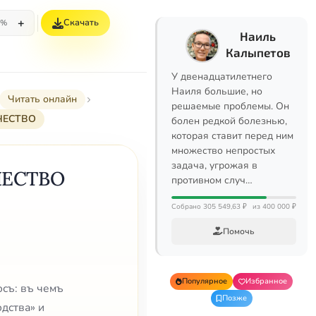
+
Скачать
5%
Наиль
Калыпетов
У двенадцатилетнего
Наиля большие, но
Читать онлайн
решаемые проблемы. Он
ЧЕСТВО
болен редкой болезнью,
которая ставит перед ним
множество непростых
задача, угрожая в
ЕСТВО
противном случ…
Собрано 305 549,63 ₽
из 400 000 ₽
Помочь
Популярное
Избранное
осъ: въ чемъ
Позже
дства» и