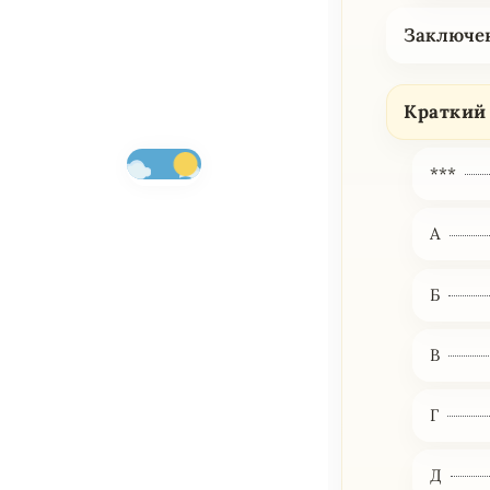
Заключе
Краткий
***
А
Б
В
Г
Д