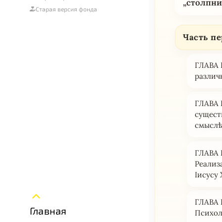
„столпни
Старая версия фонда
Часть пе
ГЛАВА 
различ
ГЛАВА 
сущеcт
смыслѣ
ГЛАВА І
Реализ
Іисусу 
ГЛАВА 
Главная
Психол