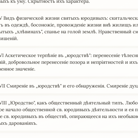
ыхъ къ уму. Скрытность ихъ характера.
V Видъ физической жизни святыхъ юродивыхъ: скитальческ
ть въ одеждѣ, босоножіе, провожденіе жизни внѣ жилищъ и
ытыхъ „хлѣвинахъ", спанье на голой землѣ. Нравственный с
лишеній.
VI Аскетическое терпѣніе въ „юродствѣ": перенесеніе тѣлес
ній, добровольное перенесеніе позора и непріятностей и ихъ
енное значеніе.
II Смиреніе въ „юродствѣ" и его обнаруженія. Смиреніе дух
VIII „Юродство", какъ общественный дѣятельный типъ. Любо
ое начало общественной св. юродивыхъ дѣятельности и ея п
іе св. юродивыхъ въ обществѣ, опирающееся на ихъ необык
ыхъ дарованіяхъ.