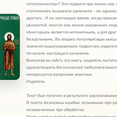
«столпничества»? Эти подвиги при жизни свв.
столпниковъ вызывали удивленіе – въ однихъ,
другихъ . И въ настоящее время, когда произ
цѣнностей, многое изъ жизни указанныхъ по
нѣкоторыхъ является непонятнымъ, а для дру
безцѣльнымъ. Въ видахъ популяризацiи высш
значенія вышеуказанныхъ подвиговъ издатель
печатанiе настоящаго сочиненiя.
Выпуская въ свѣтъ зту книгу, издатель льсти
удовлетворить богословской любознательност
интересуется вопросами аскетики.
Издатель
Текст был получен в результате распознавани
В тексте возможны ошибки, возникшие при ра
незамеченные при обработке.
Часть цитат в старой орфографии заменена на