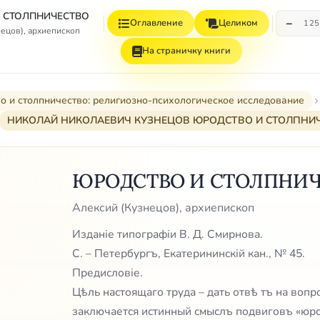
 СТОЛПНИЧЕСТВО
−
Оглавление
Целиком
12
ецов), архиепископ
На страничку книги
о и столпничество: религиозно-психологическое исследование
НИКОЛАЙ НИКОЛАЕВИЧ КУЗНЕЦОВ ЮРОДСТВО И СТОЛПНИ
ЮРОДСТВО И СТОЛПНИЧ
Алексий (Кузнецов), архиепископ
Изданіе типографіи В. Д. Смирнова.
С. – Петербургъ, Екатерининскій кан., № 45.
Предисловіе.
Цѣль настоящаго труда – дать отвѣ тъ на вопр
заключается истинный смыслъ подвиговъ «юро