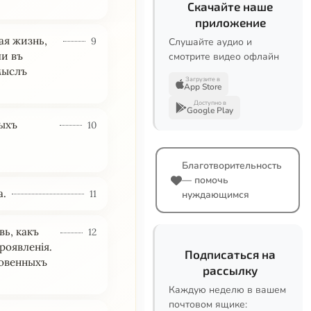
Скачайте наше
приложение
ая жизнь,
9
Слушайте аудио и
ли въ
смотрите видео офлайн
мыслъ
Загрузите в
App Store
Доступно в
Google Play
ныхъ
10
Благотворительность
— помочь
а.
11
нуждающимся
вь, какъ
12
роявленія.
Подписаться на
новенныхъ
рассылку
Каждую неделю в вашем
почтовом ящике: