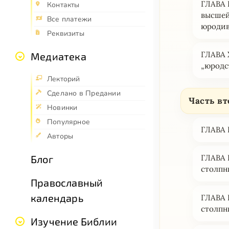
ГЛАВА I
Контакты
высшей
Все платежи
юродив
Реквизиты
ГЛАВА 
Медиатека
„юродс
Лекторий
Сделано в Предании
Чaсть вт
Новинки
Популярное
ГЛАВА I
Авторы
Блог
ГЛАВА 
столпн
Православный
календарь
ГЛАВА I
столпн
Изучение Библии