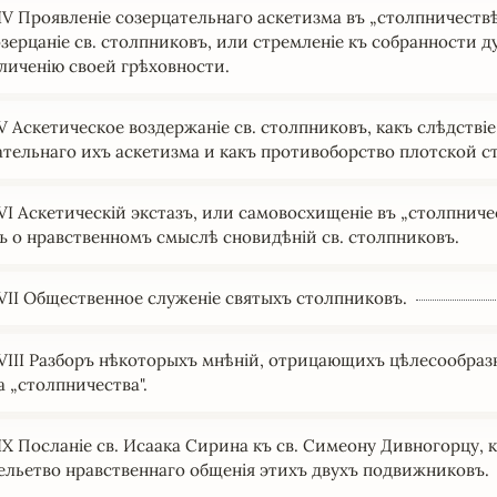
IV Проявленіе cозерцательнаго аскетизма въ „столпничествѣ
зерцаніе cв. столпниковъ, или стремленіе къ cобранноcти ду
личенію cвоей грѣховноcти.
V Аскетическое воздержаніе св. столпниковъ, какъ слѣдствіе
ательнаго ихъ аскетизма и какъ противоборство плотской с
VI Аскетическій экстазъ, или самовосхищеніе въ „столпничес
ъ о нравственномъ смыслѣ сновидѣній св. столпниковъ.
VII Общественное служеніе святыхъ столпниковъ.
VIII Разборъ нѣкоторыхъ мнѣній, отрицающихъ цѣлесообраз
а „столпничества".
IX Посланіе св. Исаака Сирина къ св. Симеону Дивногорцу, 
ельетво нравственнаго общенія этихъ двухъ подвижниковъ.