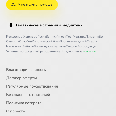
Мне нужна помощь
Тематические страницы медиатеки
Рождество Христово
Пасха
Великий пост
Пост
Молитва
Литургия
Бог
Святость
О любви
Христианский брак
Воспитание детей
Смерть
Как читать Библию
Зачем нужна религия
Покров Богородицы
Успение Богородицы
Преображение
Пятидесятница
Все темы →
Благотворительность
Договор оферты
Регулярные пожертвования
Безопасность платежей
Политика возврата
О проекте