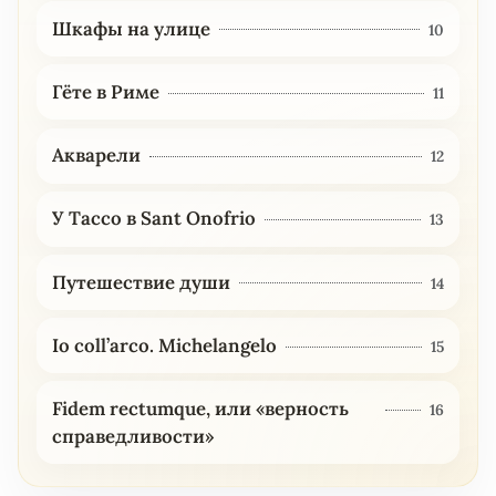
Шкафы на улице
10
Гёте в Риме
11
Акварели
12
У Тассо в Sant Onofrio
13
Путешествие души
14
Io coll’arco. Michelangelo
15
Fidem rectumque, или «верность
16
справедливости»