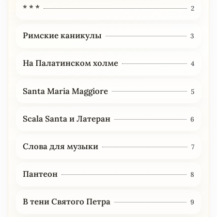
* * *
2
Римские каникулы
3
На Палатинском холме
4
Santa Maria Maggiore
5
Scala Santa и Латеран
6
Слова для музыки
7
Пантеон
8
В тени Святого Петра
9