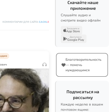
Скачайте наше
приложение
Слушайте аудио и
смотрите видео офлайн
КОММЕНТАРИИ ДЛЯ САЙТА
CACKL
E
Загрузите в
App Store
Доступно в
Google Play
Аудио
Благотворительность
— помочь
рович
нуждающимся
Подписаться на
рассылку
Каждую неделю в вашем
почтовом ящике: