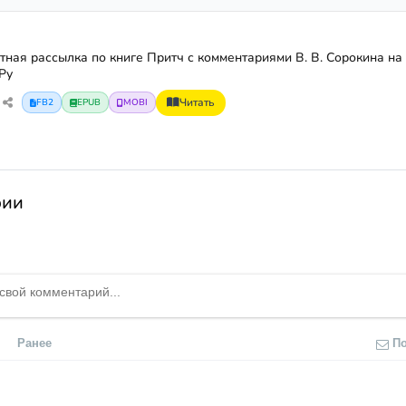
тная рассылка по книге Притч с комментариями В. В. Сорокина на
Ру
Читать
FB2
EPUB
MOBI
рии
Ранее
П