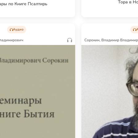
Тора в Н
ары по Книге Псалтирь
Аудио
Владимирович
Сорокин, Владимир Владими