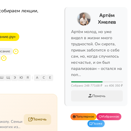
собираем лекции,
Артём
Хмелев
Артём молод, но уже
ание.ру»
видел в жизни много
трудностей. Он сирота,
привык заботится о себе
исание
сам, но, когда случилось
несчастье, и он был
парализован – остался на
поп…
Ш
Щ
Э
Ю
Я
|
A
C
E
Собрано 248 773,68 ₽
из 406 350 ₽
Помочь
Популярное
Избранное
Помочь
школу. Семьи
Позже
 многих из