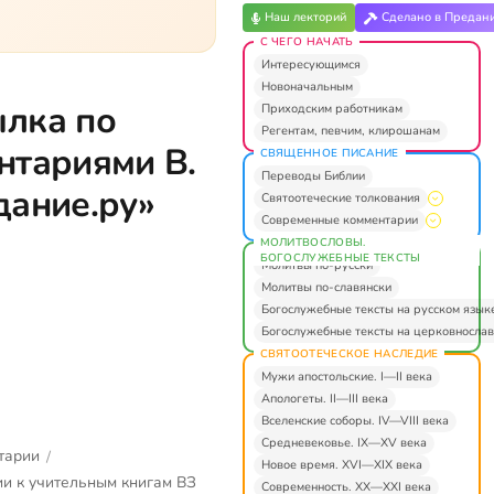
Наш лекторий
Сделано в Предан
С ЧЕГО НАЧАТЬ
Интересующимся
Новоначальным
ылка по
Приходским работникам
Регентам, певчим, клирошанам
нтариями В.
СВЯЩЕННОЕ ПИСАНИЕ
Переводы Библии
дание.ру»
Святоотеческие толкования
Современные комментарии
МОЛИТВОСЛОВЫ.
БОГОСЛУЖЕБНЫЕ ТЕКСТЫ
Молитвы по-русски
Молитвы по-славянски
Богослужебные тексты на русском язык
Богослужебные тексты на церковнослав
СВЯТООТЕЧЕСКОЕ НАСЛЕДИЕ
Мужи апостольские. I—II века
Апологеты. II—III века
Вселенские соборы. IV—VIII века
Средневековье. IX—XV века
тарии
/
Новое время. XVI—XIX века
и к учительным книгам ВЗ
Современность. XX—XXI века