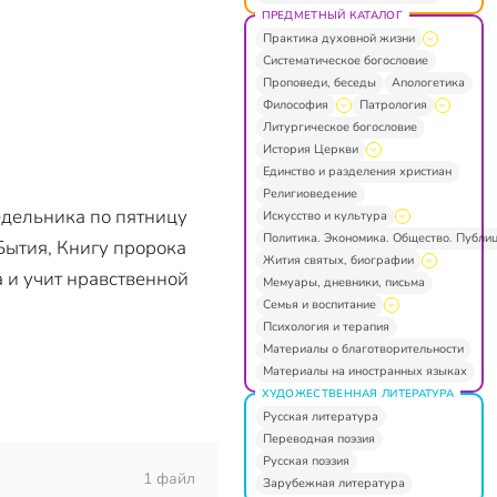
ПРЕДМЕТНЫЙ КАТАЛОГ
Практика духовной жизни
Систематическое богословие
Проповеди, беседы
Апологетика
Философия
Патрология
Литургическое богословие
История Церкви
Единство и разделения христиан
Религиоведение
едельника по пятницу
Искусство и культура
Политика. Экономика. Общество. Публи
 Бытия, Книгу пророка
Жития святых, биографии
 и учит нравственной
Мемуары, дневники, письма
Семья и воспитание
Психология и терапия
Материалы о благотворительности
Материалы на иностранных языках
ХУДОЖЕСТВЕННАЯ ЛИТЕРАТУРА
Русская литература
Переводная поэзия
Русская поэзия
1 файл
Зарубежная литература