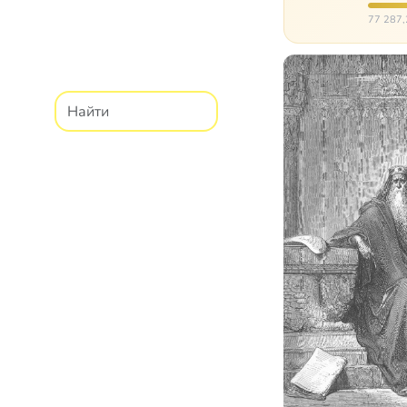
них п
77 287,