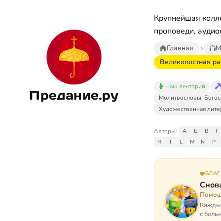
Крупнейшая колле
проповеди, аудио
Главная
М
Великопостная ра
Наш лекторий
Предание.ру
Молитвословы. Богос
Художественная лите
Авторы:
А
Б
В
Г
H
I
L
M
N
P
БЛА
Снова
Помощ
Каждый
с боль