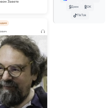
овом Завете
Дзен
OK
TikTok
Аудио
рович