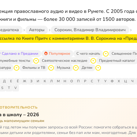
кция православного аудио и видео в Рунете. С 2005 года 
книги и фильмы — более 30 000 записей от 1500 авторов.
едиатека
Авторы
Сорокин, Владимир Владимирович
ссылка по Книге Притч с комментариями В. В. Сорокина на «Пред
Сделано в Предании
Популярное
С чего начать
Священное П
лужебные тексты
Святоотеческое наследие
Предметный каталог
ратура
Фильмы и ТВ
Музыка
Детям
Д
Е
Ё
Ж
З
И
К
Л
М
Н
О
П
Р
С
Т
У
Ф
Х
Ц
Ч
S
T
V
ГОТВОРИТЕЛЬНОСТЬ
 в школу – 2026
ь малоимущим семьям
 год летом мы получаем запросы со всей России: помогите собраться в 
ными детьми или родителями, семьи без пап или мам, многодетные. Для