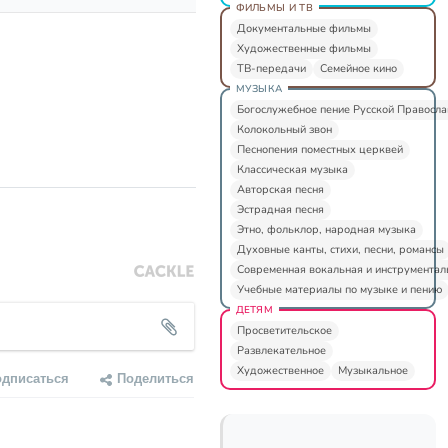
ФИЛЬМЫ И ТВ
Документальные фильмы
Художественные фильмы
ТВ-передачи
Семейное кино
МУЗЫКА
Богослужебное пение Русской Правосл
Колокольный звон
Песнопения поместных церквей
Классическая музыка
Авторская песня
Эстрадная песня
Этно, фольклор, народная музыка
Духовные канты, стихи, песни, романсы
Современная вокальная и инструментал
Учебные материалы по музыке и пению
ДЕТЯМ
Просветительское
Развлекательное
Художественное
Музыкальное
одписаться
Поделиться