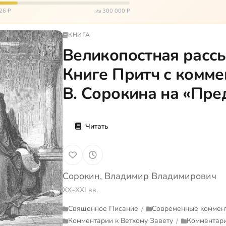
окуп…
26 ₽
из 300 000 ₽
КНИГА
Великопостная расс
Книге Притч с комме
В. Сорокина на «Пре
Читать
Сорокин, Владимир Владимирович
XX–XXI вв.
Священное Писание
Современные коммен
/
Комментарии к Ветхому Завету
Комментари
/