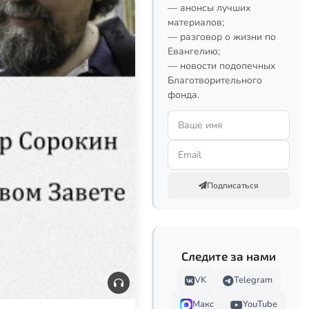
— анонсы лучших
материалов;
— разговор о жизни по
Евангелию;
— новости подопечных
Благотворительного
фонда.
Подписаться
Следите за нами
VK
Telegram
Макс
YouTube