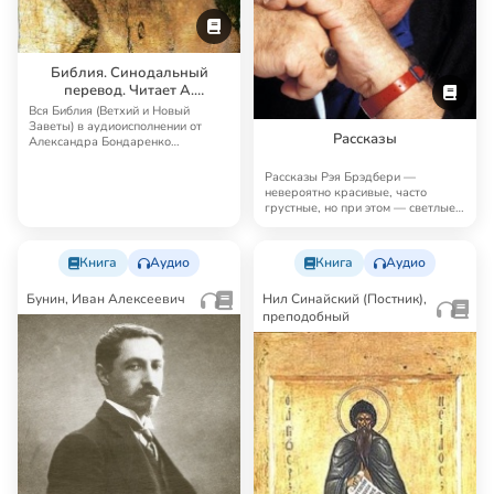
Библия. Синодальный
перевод. Читает А.
Бондаренко и И.
Вся Библия (Ветхий и Новый
Прудовский
Заветы) в аудиоисполнении от
Рассказы
Александра Бондаренко
Синодальный перевод — …
Рассказы Рэя Брэдбери —
невероятно красивые, часто
грустные, но при этом — светлые,
человечные, поэт…
Книга
Аудио
Книга
Аудио
Бунин, Иван Алексеевич
Нил Синайский (Постник),
преподобный