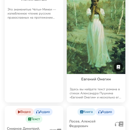
Это знаменитые Четьи-Минеи —
излюбленное чтение русских
православных на протяжении
многих лет. Четьи…
Евгений Онегин
Здесь вы найдете текст романа в
стихах Александра Пушкина
«Евгений Онегин» и несколько его
аудиоверс…
Видео
Аудио
Книга
Аудио
Текст
Лосев, Алексей
Федорович
Смирнов Димитрий,