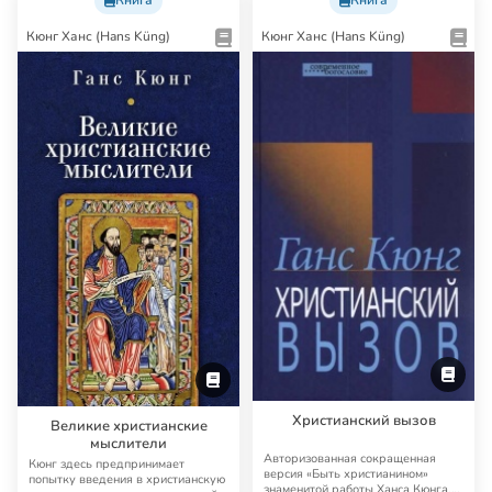
Кюнг Ханс (Hans Küng)
Кюнг Ханс (Hans Küng)
Христианский вызов
Великие христианские
мыслители
Авторизованная сокращенная
Кюнг здесь предпринимает
версия «Быть христианином»
попытку введения в христианскую
знаменитой работы Ханса Кюнга,