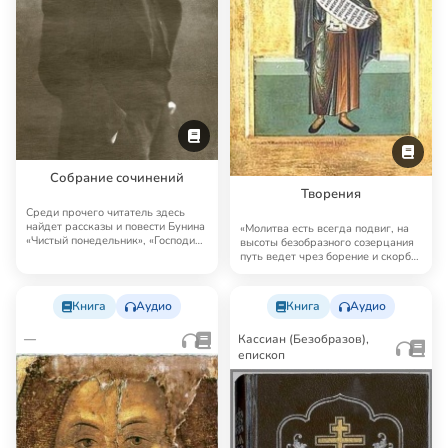
Собрание сочинений
Творения
Среди прочего читатель здесь
найдет рассказы и повести Бунина
«Молитва есть всегда подвиг, на
«Чистый понедельник», «Господин
высоты безобразного созерцания
из Сан…
путь ведет чрез борение и скорбь;
но …
Книга
Аудио
Книга
Аудио
—
Кассиан (Безобразов),
епископ