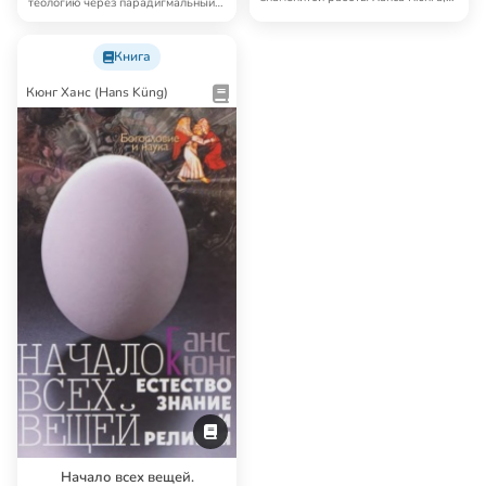
теологию через парадигмальный
одного из главн…
подход, то ес…
Книга
Кюнг Ханс (Hans Küng)
Начало всех вещей.