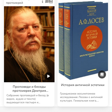
протоиерей
История античной эстетики
Проповеди и беседы
протоиерея Дмитрия
Грандиозное восьмитомное
Смирнова
Собрание проповедей и бесед (в
исследование Лосева о античной
видео, аудио и тексте)
культуре. Гениальная книга,
выдающегося пастыря и
далеко выходящая…
проповедника наших дней …