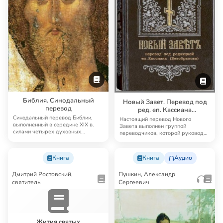
Библия. Синодальный
Новый Завет. Перевод под
перевод
ред. еп. Кассиана
(Безобразова)
Синодальный перевод Библии,
Настоящий перевод Нового
выполненный в середине XIX в.
Завета выполнен группой
силами четырех духовных
переводчиков, которой руководил
академий, до сих п…
известный русский б…
Книга
Книга
Аудио
Дмитрий Ростовский,
Пушкин, Александр
святитель
Сергеевич
Жития святых