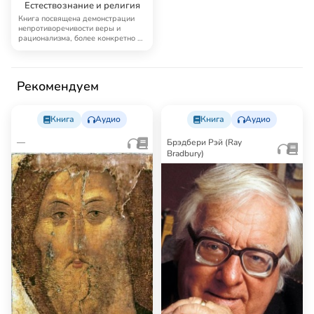
Естествознание и религия
Книга посвящена демонстрации
непротиворечивости веры и
рационализма, более конкретно —
изложению хри…
Рекомендуем
Книга
Аудио
Книга
Аудио
—
Брэдбери Рэй (Ray
Bradbury)