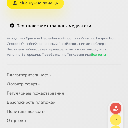
Мне нужна помощь
Тематические страницы медиатеки
Рождество Христово
Пасха
Великий пост
Пост
Молитва
Литургия
Бог
Святость
О любви
Христианский брак
Воспитание детей
Смерть
Как читать Библию
Зачем нужна религия
Покров Богородицы
Успение Богородицы
Преображение
Пятидесятница
Все темы →
Благотворительность
Договор оферты
Регулярные пожертвования
Безопасность платежей
Политика возврата
О проекте