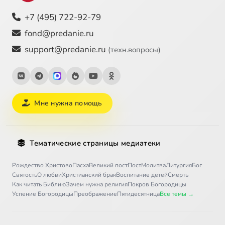
+7 (495) 722-92-79
fond@predanie.ru
support@predanie.ru
(техн.вопросы)
Мне нужна помощь
Тематические страницы медиатеки
Рождество Христово
Пасха
Великий пост
Пост
Молитва
Литургия
Бог
Святость
О любви
Христианский брак
Воспитание детей
Смерть
Как читать Библию
Зачем нужна религия
Покров Богородицы
Успение Богородицы
Преображение
Пятидесятница
Все темы →