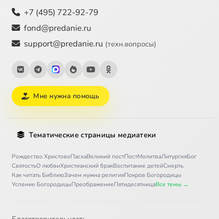
+7 (495) 722-92-79
fond@predanie.ru
support@predanie.ru
(техн.вопросы)
Мне нужна помощь
Тематические страницы медиатеки
Рождество Христово
Пасха
Великий пост
Пост
Молитва
Литургия
Бог
Святость
О любви
Христианский брак
Воспитание детей
Смерть
Как читать Библию
Зачем нужна религия
Покров Богородицы
Успение Богородицы
Преображение
Пятидесятница
Все темы →