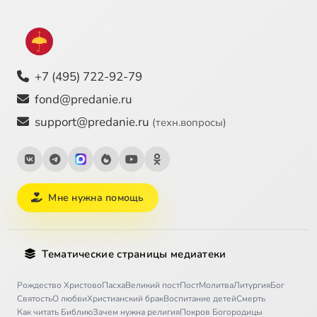
+7 (495) 722-92-79
fond@predanie.ru
support@predanie.ru
(техн.вопросы)
Мне нужна помощь
Тематические страницы медиатеки
Рождество Христово
Пасха
Великий пост
Пост
Молитва
Литургия
Бог
Святость
О любви
Христианский брак
Воспитание детей
Смерть
Как читать Библию
Зачем нужна религия
Покров Богородицы