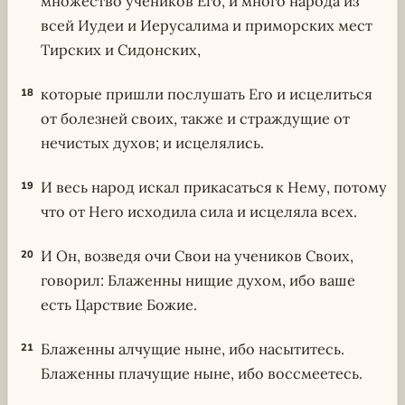
множество учеников Его, и много народа из
всей Иудеи и Иерусалима и приморских мест
Тирских и Сидонских,
которые пришли послушать Его и исцелиться
18
от болезней своих, также и страждущие от
нечистых духов; и исцелялись.
И весь народ искал прикасаться к Нему, потому
19
что от Него исходила сила и исцеляла всех.
И Он, возведя очи Свои на учеников Своих,
20
говорил: Блаженны нищие духом, ибо ваше
есть Царствие Божие.
Блаженны алчущие ныне, ибо насытитесь.
21
Блаженны плачущие ныне, ибо воссмеетесь.