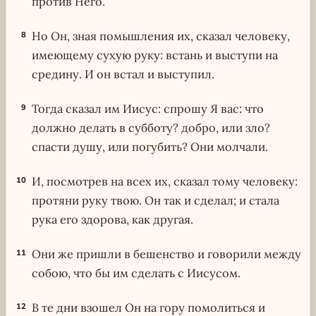
против Него.
Но Он, зная помышления их, сказал человеку,
8
имеющему сухую руку: встань и выступи на
средину. И он встал и выступил.
Тогда сказал им Иисус: спрошу Я вас: что
9
должно делать в субботу? добро, или зло?
спасти душу, или погубить? Они молчали.
И, посмотрев на всех их, сказал тому человеку:
10
протяни руку твою. Он так и сделал; и стала
рука его здорова, как другая.
Они же пришли в бешенство и говорили между
11
собою, что бы им сделать с Иисусом.
В те дни взошел Он на гору помолиться и
12