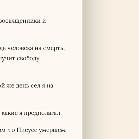
восвященники и
дь человека на смерть,
лучит свободу
ой же день сел я на
 какие я предполагал;
ком-то Иисусе умершем,