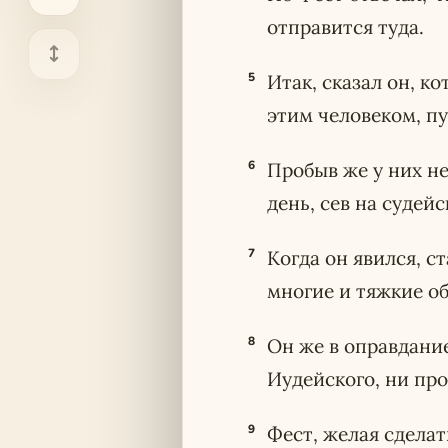
отправится туда.
5
Итак, сказал он, ко
этим человеком, пу
6
Пробыв же у них не
день, сев на судей
7
Когда он явился, 
многие и тяжкие об
8
Он же в оправдание
Иудейского, ни про
9
Фест, желая сделат