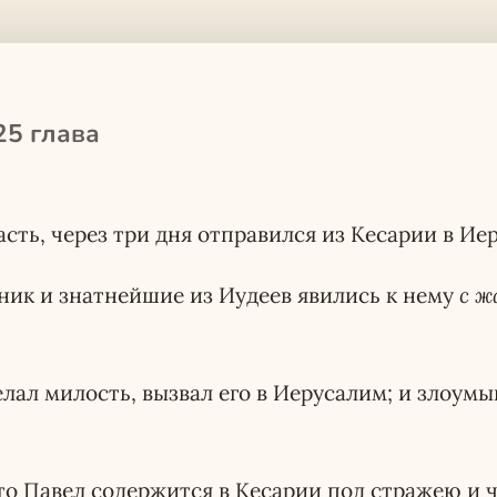
25 глава
асть, через три дня отправился из Кесарии в Ие
ник и знатнейшие из Иудеев явились к нему
с ж
елал милость, вызвал его в Иерусалим; и злоумы
то Павел содержится в Кесарии под стражею и ч