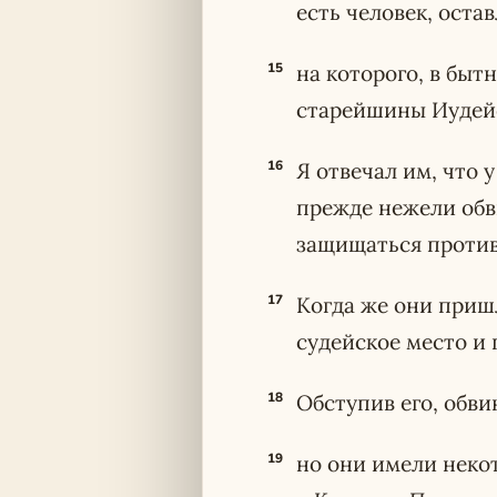
есть человек, оста
15
на которого, в быт
старейшины Иудейс
16
Я отвечал им, что 
прежде нежели обв
защищаться против
17
Когда же они пришл
судейское место и 
18
Обступив его, обви
19
но они имели неко