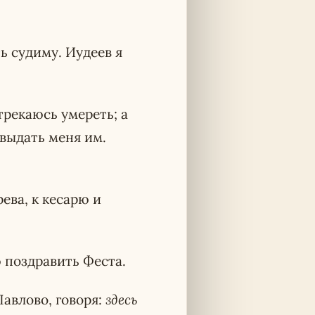
ь судиму. Иудеев я
трекаюсь умереть; а
 выдать меня им.
рева, к кесарю и
 поздравить Феста.
Павлово, говоря:
здесь