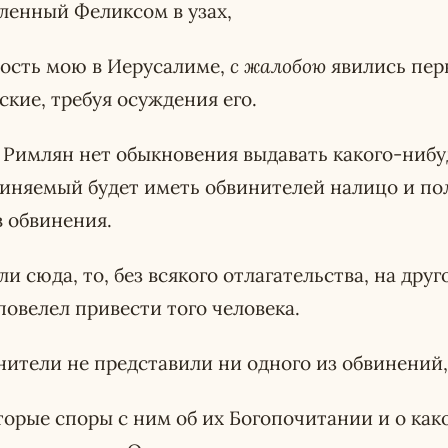
вленный Феликсом в узах,
ность мою в Иерусалиме,
с жалобою
явились пер
кие, требуя осуждения его.
у Римлян нет обыкновения выдавать какого-нибу
иняемый будет иметь обвинителей налицо и по
 обвинения.
и сюда, то, без всякого отлагательства, на друг
повелел привести того человека.
нители не представили ни одного из обвинений,
торые споры с ним об их Богопочитании и о ка