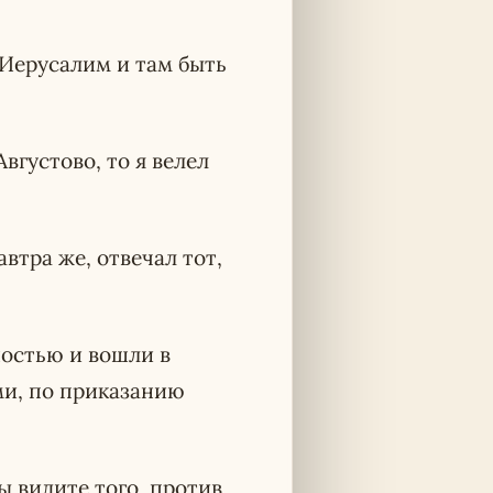
в Иерусалим и там быть
вгустово, то я велел
автра же, отвечал тот,
ностью и вошли в
ми, по приказанию
ы видите того, против