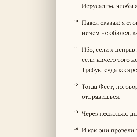
Иерусалим, чтобы я
10
Павел сказал: я ст
ничем не обидел, к
11
Ибо, если я неправ
если ничего того н
Требую суда кесаре
12
Тогда Фест, погово
отправишься.
13
Через несколько д
14
И как они провели 