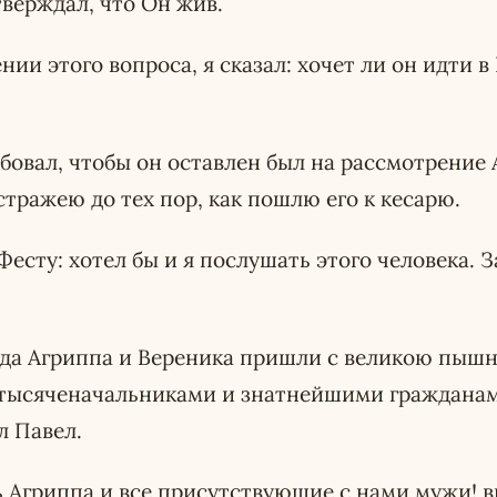
верждал, что Он жив.
нии этого вопроса, я сказал: хочет ли он идти 
бовал, чтобы он оставлен был на рассмотрение А
стражею до тех пор, как пошлю его к кесарю.
Фесту: хотел бы и я послушать этого человека. З
огда Агриппа и Вереника пришли с великою пыш
 тысяченачальниками и знатнейшими граждана
л Павел.
ь Агриппа и все присутствующие с нами мужи! в