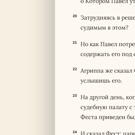
о Котором Павел ут
20
Затрудняясь в реше
судимым в этом?
21
Но как Павел потре
содержать его под 
22
Агриппа же сказал 
услышишь его.
23
На другой день, к
судебную палату с
Феста приведен бы
24
И сказал Фест: цар