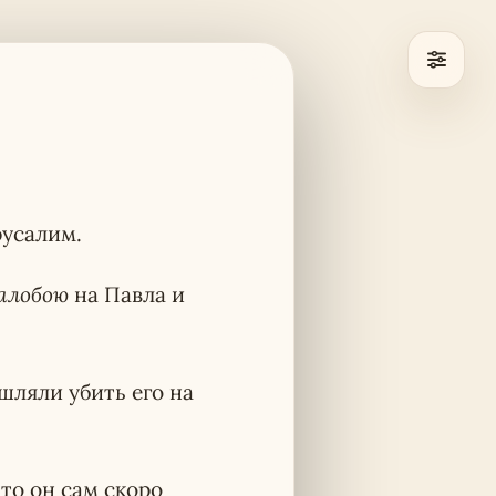
русалим.
алобою
на Павла и
шляли убить его на
то он сам скоро