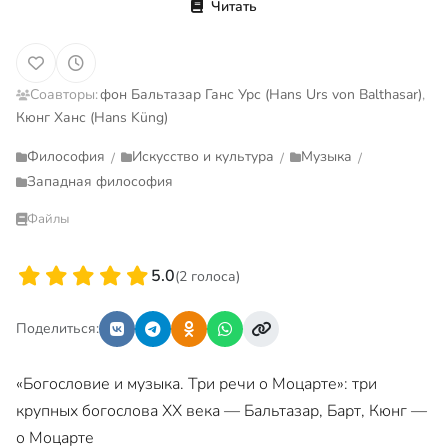
Читать
Соавторы:
фон Бальтазар Ганс Урс (Hans Urs von Balthasar)
,
Кюнг Ханс (Hans Küng)
Философия
Искусство и культура
Музыка
/
/
/
Западная философия
Файлы
5.0
(2 голоса)
Поделиться:
«Богословие и музыка. Три речи о Моцарте»: три
крупных богослова XX века — Бальтазар, Барт, Кюнг —
о Моцарте