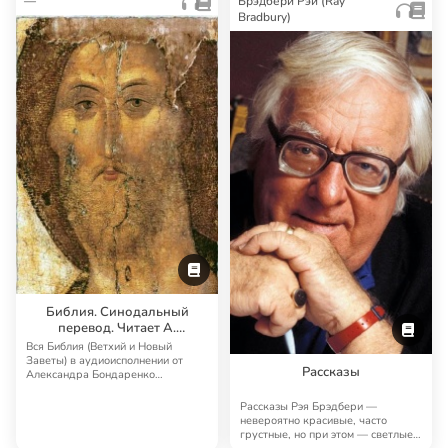
—
Брэдбери Рэй (Ray
Bradbury)
Библия. Синодальный
перевод. Читает А.
Бондаренко и И.
Вся Библия (Ветхий и Новый
Прудовский
Заветы) в аудиоисполнении от
Рассказы
Александра Бондаренко
Синодальный перевод — …
Рассказы Рэя Брэдбери —
невероятно красивые, часто
грустные, но при этом — светлые,