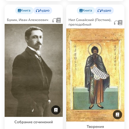
человечные, поэт…
Книга
Аудио
Книга
Аудио
Бунин, Иван Алексеевич
Нил Синайский (Постник),
преподобный
Собрание сочинений
Творения