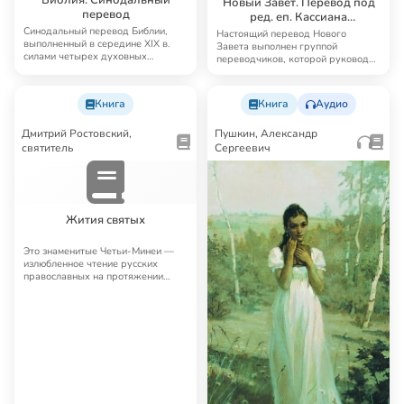
Новый Завет. Перевод под
перевод
ред. еп. Кассиана
(Безобразова)
Синодальный перевод Библии,
Настоящий перевод Нового
выполненный в середине XIX в.
Завета выполнен группой
силами четырех духовных
переводчиков, которой руководил
академий, до сих п…
известный русский б…
Книга
Книга
Аудио
Дмитрий Ростовский,
Пушкин, Александр
святитель
Сергеевич
Жития святых
Это знаменитые Четьи-Минеи —
излюбленное чтение русских
православных на протяжении
многих лет. Четьи…