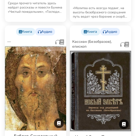
Среди прочего читатель здесь
найдет рассказы и повести Бунина
«Молитва есть всегда подвиг, на
«Чистый понедельник», «Господин
высоты безобразного созерцания
из Сан…
путь ведет чрез борение и скорбь;
но …
Книга
Аудио
Книга
Аудио
—
Кассиан (Безобразов),
епископ
Библия. Синодальный