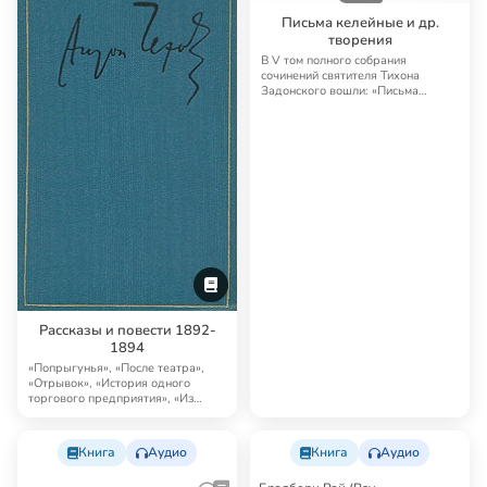
Письма келейные и др.
творения
В V том полного собрания
сочинений святителя Тихона
Задонского вошли: «Письма
келейные», «Наставлени…
Рассказы и повести 1892-
1894
«Попрыгунья», «После театра»,
«Отрывок», «История одного
торгового предприятия», «Из
записной книжки…
Книга
Аудио
Книга
Аудио