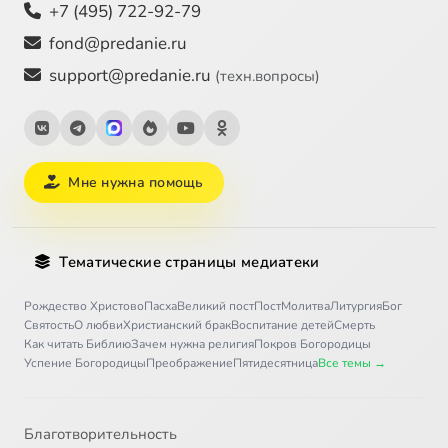
+7 (495) 722-92-79
fond@predanie.ru
support@predanie.ru
(техн.вопросы)
Мне нужна помощь
Тематические страницы медиатеки
Рождество Христово
Пасха
Великий пост
Пост
Молитва
Литургия
Бог
Святость
О любви
Христианский брак
Воспитание детей
Смерть
Как читать Библию
Зачем нужна религия
Покров Богородицы
Успение Богородицы
Преображение
Пятидесятница
Все темы →
Благотворительность