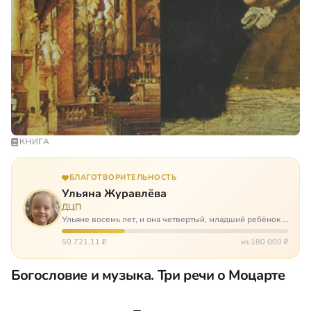
КНИГА
БЛАГОТВОРИТЕЛЬНОСТЬ
Ульяна Журавлёва
ДЦП
Ульяне восемь лет, и она четвертый, младший ребёнок в
многодетной семье. И с самого рождения Ульяну лечат.
Несколько операций, ежедневные процедуры,
50 721,11 ₽
из 180 000 ₽
длительные реабилитации и беско…
Богословие и музыка. Три речи о Моцарте