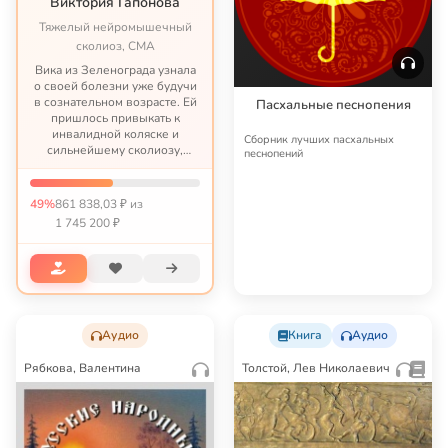
Виктория Гапонова
Тяжелый нейромышечный
сколиоз, СМА
Вика из Зеленограда узнала
о своей болезни уже будучи
в сознательном возрасте. Ей
Пасхальные песнопения
пришлось привыкать к
инвалидной коляске и
Сборник лучших пасхальных
сильнейшему сколиозу,
песнопений
постоянным болям и
растущей беспомощности.
Этот процесс невозможно
49%
861 838,03 ₽ из
обратить вспять, но можно
1 745 200 ₽
остановить,...
Аудио
Книга
Аудио
Рябкова, Валентина
Толстой, Лев Николаевич