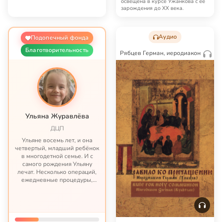
освещена в курсе Ужанкова с ее
зарождения до XX века.
Аудио
Подопечный фонда
Благотворительность
Рябцев Герман, иеродиакон
Ульяна Журавлёва
ДЦП
Ульяне восемь лет, и она
четвертый, младший ребёнок
в многодетной семье. И с
самого рождения Ульяну
лечат. Несколько операций,
ежедневные процедуры,
длительные реабилитации и
бесконечные затраты –
такова жизнь этой семьи с
того момента, как Ульяне пр...