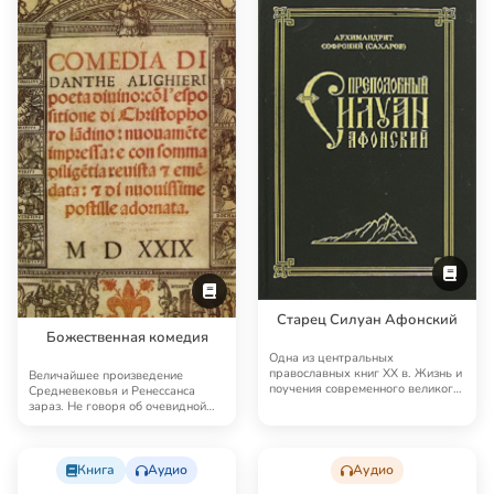
Старец Силуан Афонский
Божественная комедия
Одна из центральных
православных книг XX в. Жизнь и
Величайшее произведение
поучения современного великого
Средневековья и Ренессанса
святого.
зараз. Не говоря об очевидной
гениальности поэзии…
Книга
Аудио
Аудио