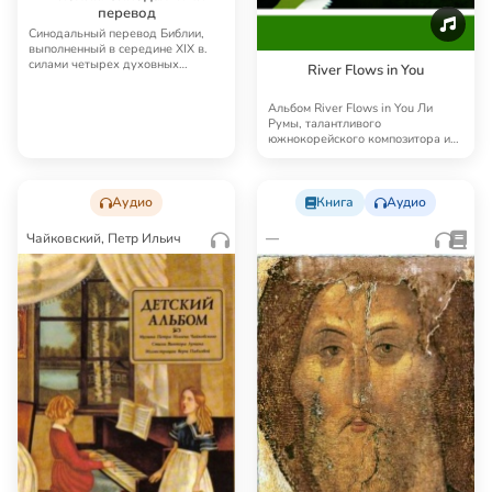
перевод
Синодальный перевод Библии,
выполненный в середине XIX в.
силами четырех духовных
River Flows in You
академий, до сих п…
Альбом River Flows in You Ли
Румы, талантливого
южнокорейского композитора и
пианиста. В 2001 г. Ли …
Аудио
Книга
Аудио
Чайковский, Петр Ильич
—