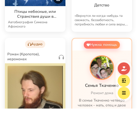
Детство
Птицы небесные, или
«Вернутся ли когда-нибудь та
Странствия души в
свежесть, беззаботность,
объятиях Бога
Автобиография Симеона
потребность любви и сила веры,
Афонского
которыми облада…
Аудио
Нужна помощь
Роман (Кропотов),
иеромонах
Семья Ткаченко
Ремонт дома
В семье Ткаченко четверо
человек – мать, отец и двое
сыновей. И это семья –
крепость. У них столько
проблем и бед, что хватило
бы на много семей. Трое из
четверых – тяжело больны.
Старшему сыну нужна