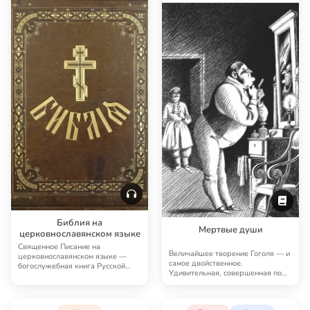
Библия на
Мертвые души
церковнославянском языке
Священное Писание на
Величайшее творение Гоголя — и
церковнославянском языке —
самое двойственное.
богослужебная книга Русской
Удивительная, совершенная по
Православной Церкви. Это…
стилю (не самая ли э…