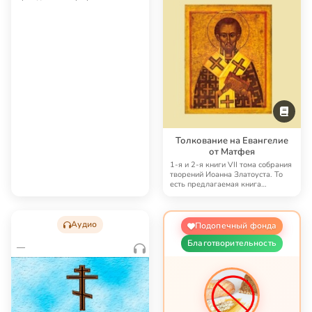
ударениями.
Толкование на Евангелие
от Матфея
1-я и 2-я книги VII тома собрания
творений Иоанна Златоуста. То
есть предлагаемая книга
содержит пол…
Аудио
Подопечный фонда
Благотворительность
—