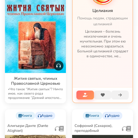
Целиакия
Помощь людям, страдающим
целиакией
Целиакия – болезнь
неизлечимая и очень
мучительная. При этом ею
невозможно заразиться.
Больной целиакией страдает
в одиночестве, не
представляя опасности ни
для кого, кроме своих
потомков. С целиакией
можно жить – но это трудная
Жития святых, чтимых
жизнь по непростым пр...
Православной Церковью
«Что такое “Жития святых”? Ничто
иное, как своего рода
продолжение “Деяний апостолов”.
В них то же с…
Книга
Аудио
Книга
Аудио
Алигьери Данте (Dante
Софроний (Сахаров),
Alighieri)
преподобный