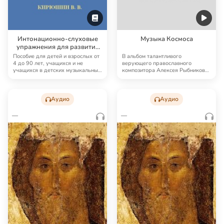
Интонационно-слуховые
Музыка Космоса
упражнения для развития
абсолютного
Пособие для детей и взрослых от
В альбом талантливого
звуковысотного
4 до 90 лет, учащихся и не
верующего православного
учащихся в детских музыкальных
музыкального слуха,
композитора Алексея Рыбникова
школах, му…
вошли саундтреки к фильм…
мышления и памяти
Аудио
Аудио
—
—