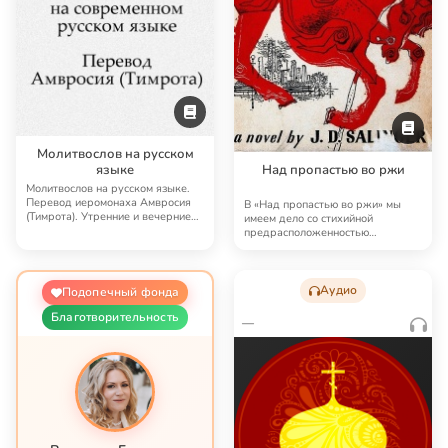
Молитвослов на русском
языке
Над пропастью во ржи
Молитвослов на русском языке.
Перевод иеромонаха Амвросия
В «Над пропастью во ржи» мы
(Тимрота). Утренние и вечерние
имеем дело со стихийной
молитвы, По…
предрасположенностью
духовного организма к друго…
Аудио
Подопечный фонда
Благотворительность
—