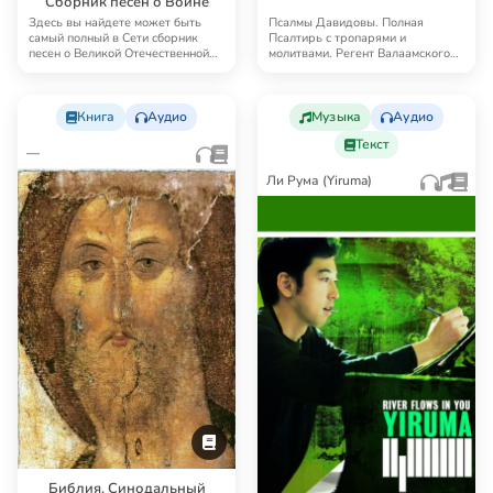
Сборник песен о Войне
Здесь вы найдете может быть
Псалмы Давидовы. Полная
самый полный в Сети сборник
Псалтирь с тропарями и
песен о Великой Отечественной
молитвами. Регент Валаамского
войне, написан…
монастыря иеродиакон Ге…
Книга
Аудио
Музыка
Аудио
Текст
—
Ли Рума (Yiruma)
Библия. Синодальный