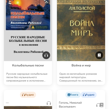
Колыбельные песни
Война и мир
Русские народные колыбельные
Один из величайших романов
песни без музыкального
мировой литературы.
сопровождения в исполнении
Совершенный по исполнению, он
Валентины Рябковой
как бы пытается охватит…
Аудио
Книга
Аудио
—
Гоголь, Николай
Васильевич