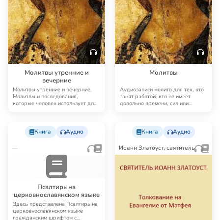
Молитвы утренние и
Молитвы
вечерние
Молитвы утренние и вечерние.
Аудиозаписи молитв для тех, кто
Молитвы и последования,
занят работой, кто не имеет
которые человек использует для
довольно времени, сил или
совершения ежедн…
возможности чи…
Книга
Аудио
Книга
Аудио
—
Иоанн Златоуст, святитель
Псалтирь на
церковнославянском языке
Здесь представлена Псалтирь на
церковнославянском языке
гражданским шрифтом с