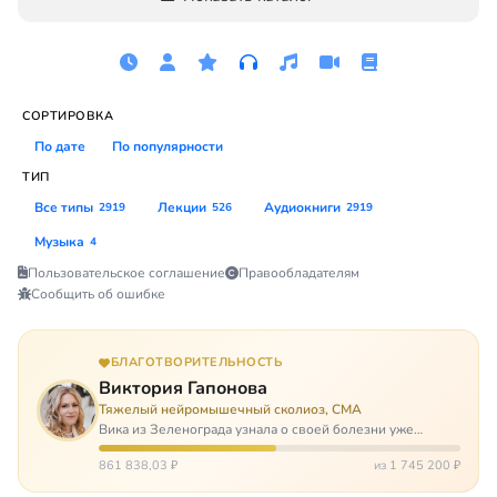
СОРТИРОВКА
По дате
По популярности
ТИП
Все типы
Лекции
Аудиокниги
2919
526
2919
Музыка
4
Пользовательское соглашение
Правообладателям
Сообщить об ошибке
БЛАГОТВОРИТЕЛЬНОСТЬ
Виктория Гапонова
Тяжелый нейромышечный сколиоз, СМА
Вика из Зеленограда узнала о своей болезни уже
будучи в сознательном возрасте. Ей пришлось
привыкать к инвалидной коляске и сильнейшему
861 838,03 ₽
из 1 745 200 ₽
сколиозу, постоянным болям и растущей беспом…