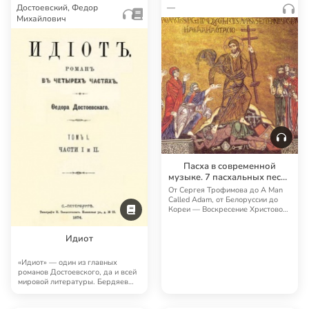
Достоевский, Федор
—
Михайлович
Пасха в современной
музыке. 7 пасхальных песен
со всего мира
От Сергея Трофимова до A Man
Called Adam, от Белоруссии до
Кореи — Воскресение Христово
славят музык…
Идиот
«Идиот» — один из главных
романов Достоевского, да и всей
мировой литературы. Бердяев
считал, что «И…