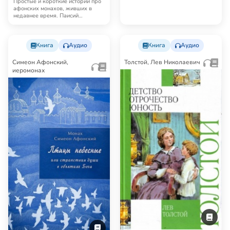
Простые и короткие истории про
афонских монахов, живших в
недавнее время. Паисий
Святогорец рассказы…
Книга
Аудио
Книга
Аудио
Симеон Афонский,
Толстой, Лев Николаевич
иеромонах