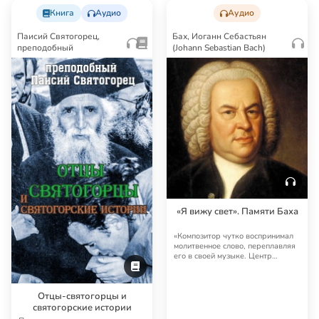
Книга
Аудио
Аудио
Паисий Святогорец,
Бах, Иоганн Себастьян
преподобный
(Johann Sebastian Bach)
«Я вижу свет». Памяти Баха
«Композитор чутко воспринимал
молитвенное слово, переплавляя
его в своей музыке. Центр
музыки Баха, …
Отцы-святогорцы и
святогорские истории