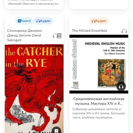
«Евгений Онегин» и несколько его
аудиоверс…
Книга
Аудио
Аудио
Сэлинджер Джером
The Hilliard Ensemble
Дэвид (Jerome David
Salinger)
Средневековая английская
музыка. Мастера XIV и XV
столетий
Собрание анонимных мотетов и
каролов XIV и XV веков. Большая
часть альбома посвящена
христианскому б…