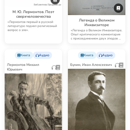
М. Ю. Лермонтов. Поэт
сверхчеловечества
Легенда о Великом
«Лермонтов первый в русской
Инквизиторе
литературе поднял религиозный
вопрос о зле».
«Легенда о Великом Инквизиторе.
Опыт критического комментария
с присоединением двух этюдов о
Гоголе»…
Книга
Аудио
Книга
Аудио
Лермонтов Михаил
Бунин, Иван Алексеевич
Юрьевич