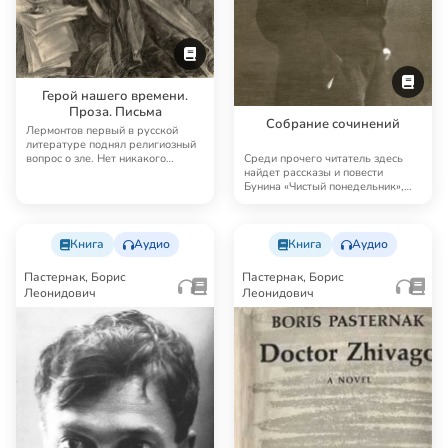
Герой нашего времени.
Проза. Письма
Собрание сочинений
Лермонтов первый в русской
литературе поднял религиозный
вопрос о зле. Нет никакого
Среди прочего читатель здесь
сомнения в том, …
найдет рассказы и повести
Бунина «Чистый понедельник»,
«Господин из Сан…
Книга
Аудио
Книга
Аудио
Пастернак, Борис
Пастернак, Борис
Леонидович
Леонидович