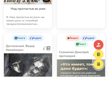
Над пропастью во ржи
В «Над пропастью во ржи» мы
имеем дело со стихийной
предрасположенностью
духовного организма к друго…
Книга
Аудио
Видео
Аудио
Текст
Достоевский, Федор
Михайлович
Сизоненко Димитрий,
протоиерей