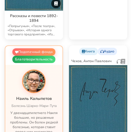
полных музыкальных ци…
Рассказы и повести 1892-
1894
«Попрыгунья», «После театра»,
«Отрывок», «История одного
торгового предприятия», «Из
записной книжки…
Книга
Аудио
Подопечный фонда
Благотворительность
Чехов, Антон Павлович
Наиль Калыпетов
Болезнь Шарко-Мари-Тута
У двенадцатилетнего Наиля
большие, но решаемые
проблемы. Он болен редкой
болезнью, которая ставит
перед ним множество