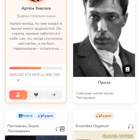
Артём Хмелев
Травма позвоночника
Артём молод, но уже видел в
жизни много трудностей. Он
сирота, привык заботится о
себе сам, но, когда случилось
несчастье, и он был
парализован – остался на
попечении бабушки. И кроме
помощи незнакомых людей,
рассчитывать ему вообще не
что и не на ко...
60%
245 673,68 ₽ из 406 350
₽
Проза
Собрание малой прозы
Пастернака
Книга
Аудио
Аудио
Пастернак, Борис
Ensemble Organum
Леонидович