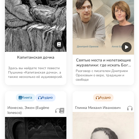
Капитанская дочка
Святые места и нелетающие
журавлики: где искать Бога
Здесь вы найдете текст повести
сегодня?
Разговор с писателем Дмитрием
Пушкина «Капитанская дочка», а
Ореховым о вере, традиции и
также несколько её аудиоверсий.
свободе
Книга
Аудио
Аудио
Ионеско, Эжен (Eugène
Глинка Михаил Иванович
Ionesco)