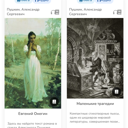
Пушкин, Александр
Пушкин, Александр
Сергеевич
Сергеевич
Маленькие трагедии
Евгений Онегин
Компактные стихотворные пьесы,
один из шедевров мировой
литературы, совершенная поэзия,
Здесь вы найдете текст романа в
имеющая в то…
стихах Александра Пушкина