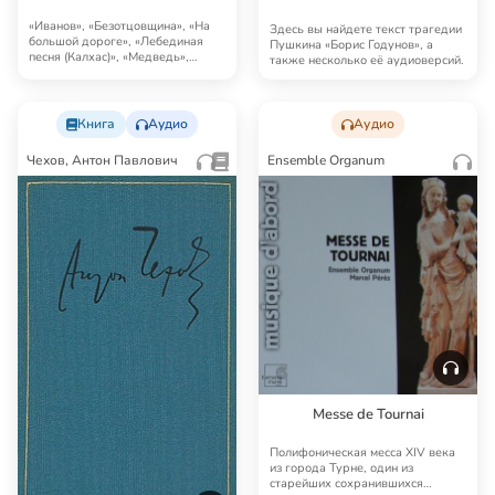
«Иванов», «Безотцовщина», «На
Здесь вы найдете текст трагедии
большой дороге», «Лебединая
Пушкина «Борис Годунов», а
песня (Калхас)», «Медведь»,
также несколько её аудиоверсий.
«Предложение».
Книга
Аудио
Аудио
Чехов, Антон Павлович
Ensemble Organum
Messe de Tournai
Полифоническая месса XIV века
из города Турне, один из
старейших сохранившихся