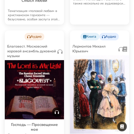
Смысл любви
также несколько их аудиоверсий:
Сказка о царе…
Тематизация «половой любви» в
христианском горизонте —
безусловно, особая заслуга этой
книги. Соловь…
Аудио
Книга
Аудио
Благовест. Московский
Лермонтов Михаил
хоровой ансамбль духовной
Юрьевич
музыки
Господь — Просвещение
мое