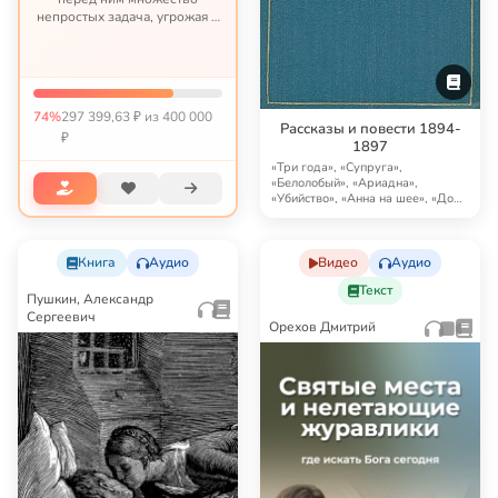
непростых задача, угрожая в
противном случае
парализацией и даже
худшим. Это история будет
длиться долго, и важно,
чтобы лечение не...
74%
297 399,63 ₽ из 400 000
Рассказы и повести 1894-
₽
1897
«Три года», «Супруга»,
«Белолобый», «Ариадна»,
«Убийство», «Анна на шее», «Дом
с мезонином», «Моя жи…
Книга
Аудио
Видео
Аудио
Текст
Пушкин, Александр
Сергеевич
Орехов Дмитрий