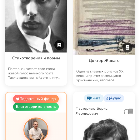
Стихотворения и поэмы
Доктор Живаго
Пастернак читает свои стихи:
Один из главных романов XX
живой голос великого поэта.
века, и притом эксплицитно
Также здесь вы найдете книгу
христианский, итоговое
его стихотворе…
произведение Пастернака…
Книга
Аудио
Подопечный фонда
Благотворительность
Пастернак, Борис
Леонидович