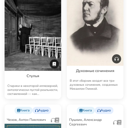
Духовные сочинения
Стулья
В этот сборник входят все три
духовных сочинения, созданных
Старики в некоторой иллюзорной,
Михаилом Глинкой.
онтологически пустой реальности,
составленной — как
комментировал са…
Книга
Аудио
Книга
Аудио
Чехов, Антон Павлович
Пушкин, Александр
Сергеевич