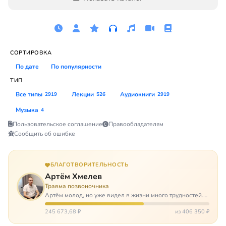
СОРТИРОВКА
По дате
По популярности
ТИП
Все типы
Лекции
Аудиокниги
2919
526
2919
Музыка
4
Пользовательское соглашение
Правообладателям
Сообщить об ошибке
БЛАГОТВОРИТЕЛЬНОСТЬ
Артём Хмелев
Травма позвоночника
Артём молод, но уже видел в жизни много трудностей.
Он сирота, привык заботится о себе сам, но, когда
случилось несчастье, и он был парализован – остался на
245 673,68 ₽
из 406 350 ₽
попечении бабушки. И кр…