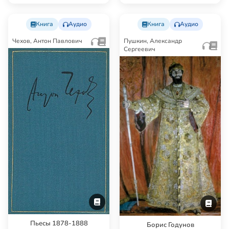
Честертон считал, что …
Толкуновой. Здесь в…
Книга
Аудио
Книга
Аудио
Чехов, Антон Павлович
Пушкин, Александр
Сергеевич
Пьесы 1878-1888
Борис Годунов