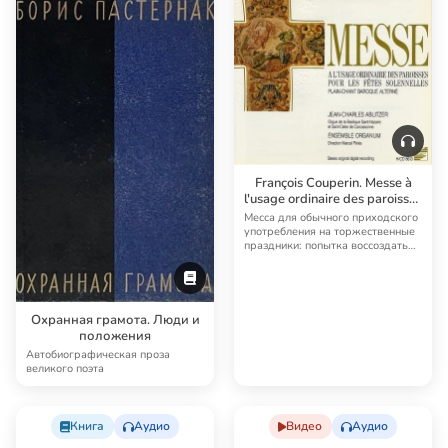
François Couperin. Messe à
l'usage ordinaire des paroisses
pour les fêtes solennelles
Месса для обычного приходского
употребления на торжественные
праздники: попытка воссоздать
звучание …
Охранная грамота. Люди и
положения
Автобиографическая проза
великого поэта
Книга
Аудио
Видео
Аудио