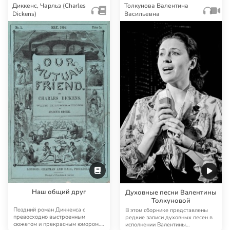
Диккенс, Чарльз (Charles
Толкунова Валентина
Dickens)
Васильевна
Наш общий друг
Духовные песни Валентины
Толкуновой
Поздний роман Диккенса с
В этом сборнике представлены
превосходно выстроенным
редкие записи духовных песен в
сюжетом и прекрасным юмором.
исполнении Валентины