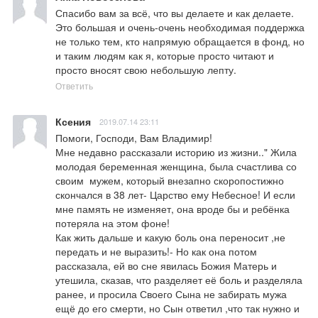
Спасибо вам за всё, что вы делаете и как делаете. 
Это большая и очень-очень необходимая поддержка 
не только тем, кто напрямую обращается в фонд, но 
и таким людям как я, которые просто читают и 
просто вносят свою небольшую лепту.
Ответить
Ксения
2019.07.14 23:11
Помоги, Господи, Вам Владимир!

Мне недавно рассказали историю из жизни.." Жила 
молодая беременная женщина, была счастлива со 
своим  мужем, который внезапно скоропостижно 
скончался в 38 лет- Царство ему Небесное! И если 
мне память не изменяет, она вроде бы и ребёнка 
потеряла на этом фоне! 

Как жить дальше и какую боль она переносит ,не 
передать и не выразить!- Но как она потом 
рассказала, ей во сне явилась Божия Матерь и 
утешила, сказав, что разделяет её боль и разделяла 
ранее, и просила Своего Сына не забирать мужа 
ещё до его смерти, но Сын ответил ,что так нужно и 