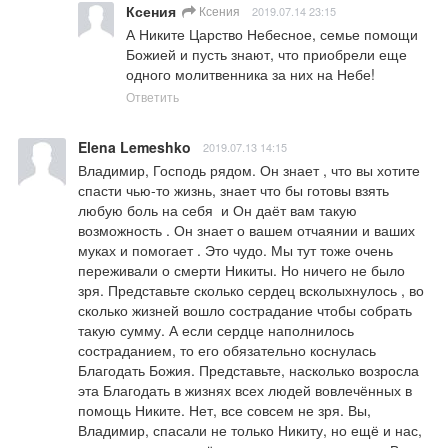
Ксения
Ксения
2019.07.14 23:15
А Никите Царство Небесное, семье помощи 
Божией и пусть знают, что приобрели еще 
одного молитвенника за них на Небе!
Ответить
Elena Lemeshko
2019.07.13 14:15
Владимир, Господь рядом. Он знает , что вы хотите 
спасти чью-то жизнь, знает что бы готовы взять 
любую боль на себя  и Он даёт вам такую 
возможность . Он знает о вашем отчаянии и ваших 
муках и помогает . Это чудо. Мы тут тоже очень 
переживали о смерти Никиты. Но ничего не было 
зря. Представьте сколько сердец всколыхнулось , во 
сколько жизней вошло сострадание чтобы собрать 
такую сумму. А если сердце наполнилось 
состраданием, то его обязательно коснулась 
Благодать Божия. Представьте, насколько возросла 
эта Благодать в жизнях всех людей вовлечённых в 
помощь Никите. Нет, все совсем не зря. Вы, 
Владимир, спасали не только Никиту, но ещё и нас, 