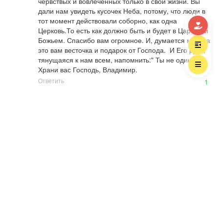
червствых и вовлечённых только в свои жизни. Вы 
дали нам увидеть кусочек Неба, потому, что люди в 
тот момент действовали соборно, как одна 
Церковь.То есть как должно быть и будет в Царствии 
Божьем. Спасибо вам огромное. И, думается мне ,за 
это вам весточка и подарок от Господа.  И Его рука, 
тянущаяся к нам всем, напомнить:" Ты не один." 

Храни вас Господь, Владимир.
Ответить
1
Igor Goncharenko
2019.07.07 08:47
Была здесь недавно опубликована и ещё одна 
(правда - женская) статья об отчаянии. Видимо, Богу 
зачем-то да нужно "обнулить" все наши собственные 
надежны, рефлексии и пр... чтобы потом чётко и 
ясно предложить Свою помощь и, мало того, внутри 
уже не было никаких сомнений, что это от Него.
Ответить
2
КОММЕНТАРИИ ДЛЯ САЙТА
CACKL
E