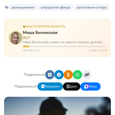
размышления
сотрудники фонда
христианин в миру
БЛАГОТВОРИТЕЛЬНОСТЬ
Маша Билинская
ДЦП
Маше Билинской в каком-то смысле повезло: детский
церебральный паралич зацепил её не очень сильно. Но
всё-таки есть диагноз и есть немалые проблемы – Маша
45 036,37 ₽
из 584 470 ₽
неправильно ходит, и от т…
Поделиться:
Подписаться:
Telegram
Дзен
Макс