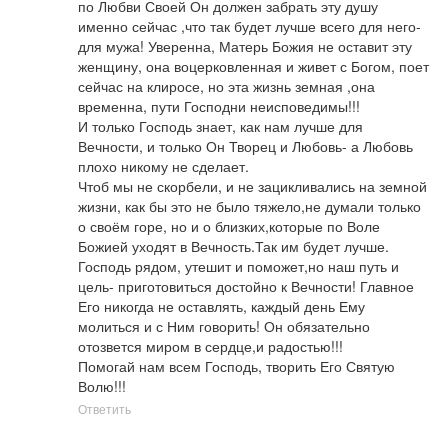
по Любви Своей Он должен забрать эту душу 
именно сейчас ,что так будет лучше всего для него-
для мужа! Уверенна, Матерь Божия не оставит эту 
женщину, она воцерковленная и живет с Богом, поет 
сейчас на клиросе, но эта жизнь земная ,она 
временна, пути Господни неисповедимы!!! 

И только Господь знает, как нам лучше для 
Вечности, и только Он Творец и Любовь- а Любовь 
плохо никому не сделает.

Чтоб мы не скорбели, и не зацикливались на земной 
жизни, как бы это не было тяжело,не думали только 
о своём горе, но и о близких,которые по Воле 
Божией уходят в Вечность.Так им будет лучше.

Господь рядом, утешит и поможет,но наш путь и 
цель- приготовиться достойно к Вечности! Главное 
Его никогда не оставлять, каждый день Ему 
молиться и с Ним говорить! Он обязательно 
отозвется миром в сердце,и радостью!!!

Помогай нам всем Господь, творить Его Святую 
Волю!!!
Ответить