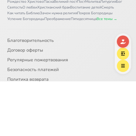
Рождество Христово
Пасха
Великий пост
Пост
Молитва
Литургия
Бог
Святость
О любви
Христианский брак
Воспитание детей
Смерть
Как читать Библию
Зачем нужна религия
Покров Богородицы
Успение Богородицы
Преображение
Пятидесятница
Все темы →
Благотворительность
Договор оферты
Регулярные пожертвования
Безопасность платежей
Политика возврата
О проекте
Политика персональных данных
© 2008 — 2026 Благотворительный фонд «Предание»
НКО №7712031589
Пожертвование согласно ст.582 ГК РФ. Без налога
(НДС)