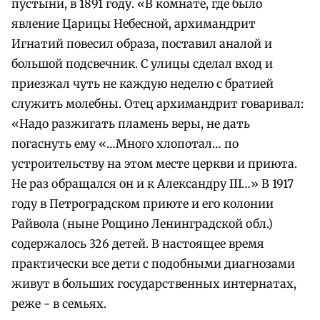
пустыни, в 1891 году. «В комнате, где было
явление Царицы Небесной, архимандрит
Игнатий повесил образа, поставил аналой и
большой подсвечник. С улицы сделал вход и
приезжал чуть не каждую неделю с братией
служить молебны. Отец архимандрит говаривал:
«Надо разжигать пламень веры, не дать
погаснуть ему «…Много хлопотал… по
устроительству на этом месте церкви и приюта.
Не раз обращался он и к Александру III…» В 1917
году в Петроградском приюте и его колонии
Райвола (ныне Рощино Ленинградской обл.)
содержалось 326 детей. В настоящее время
практически все дети с подобными диагнозами
живут в больших государственных интернатах,
реже - в семьях.