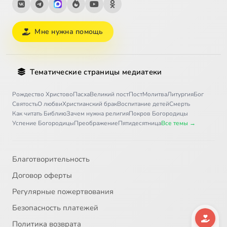
Мне нужна помощь
Тематические страницы медиатеки
Рождество Христово
Пасха
Великий пост
Пост
Молитва
Литургия
Бог
Святость
О любви
Христианский брак
Воспитание детей
Смерть
Как читать Библию
Зачем нужна религия
Покров Богородицы
Успение Богородицы
Преображение
Пятидесятница
Все темы →
Благотворительность
Договор оферты
Регулярные пожертвования
Безопасность платежей
Политика возврата