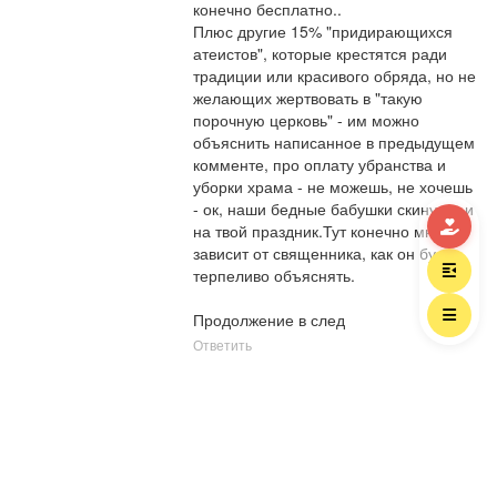
конечно бесплатно..

Плюс другие 15% "придирающихся 
атеистов", которые крестятся ради 
традиции или красивого обряда, но не 
желающих жертвовать в "такую 
порочную церковь" - им можно 
объяснить написанное в предыдущем 
комменте, про оплату убранства и 
уборки храма - не можешь, не хочешь 
- ок, наши бедные бабушки скинутся и 
на твой праздник.Тут конечно многое 
зависит от священника, как он будет 
терпеливо объяснять.

Продолжение в след
Ответить
Андрей Ананьев
Георгий
2021.05.06 07:51
Я понімаю, захожане-
расхожане, можно много слов 