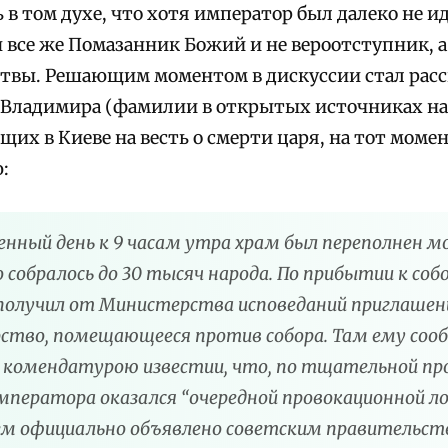
 в том духе, что хотя император был далеко не 
 все же Помазанник Божий и не вероотступник, а
твы. Решающим моментом в дискуссии стал расс
Владимира (фамилии в открытых источниках най
их в Киеве на весть о смерти царя, на тот момен
:
енный день к 9 часам утра храм был переполнен м
о собралось до 30 тысяч народа. По прибытии к с
получил от Министерства исповеданий приглашен
ство, помещающееся против собора. Там ему соо
комендатурою известии, что, по тщательной пров
ператора оказался “очередной провокационной ло
ем официально объявлено советским правительст