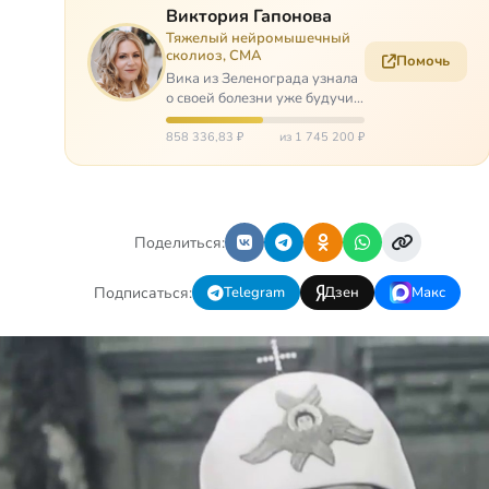
Виктория Гапонова
Тяжелый нейромышечный
сколиоз, СМА
Помочь
Вика из Зеленограда узнала
о своей болезни уже будучи в
сознательном возрасте. Ей
пришлось привыкать к
858 336,83 ₽
из 1 745 200 ₽
инвалидной коляске и
сильнейшему сколиозу,
постоянным болям и
растущей беспом…
Поделиться:
Подписаться:
Telegram
Дзен
Макс