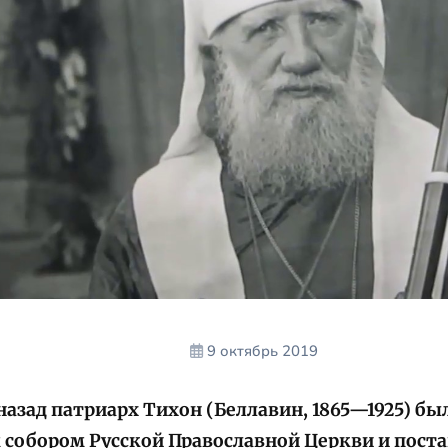
9 октябрь 2019
назад патриарх Тихон (Беллавин, 1865—1925) б
собором Русской Православной Церкви и постав