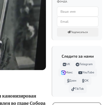
фонда.
Подписаться
Следите за нами
VK
Telegram
Макс
YouTube
Дзен
OK
TikTok
ыл канонизирован
лен во главе Собора