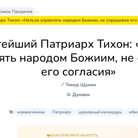
ивое Предание
рх Тихон: «Нельзя управлять народом Божиим, не спрашивая его
тейший Патриарх Тихон: 
ять народом Божиим, не
его согласия»
Тимур Щукин
Думаем
новомученики
Патриарх
церковный календарь
юби
БЛАГОТВОРИТЕЛЬНОСТЬ