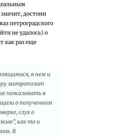
идеальным
 значит, достоин
каз петроградского
ти не удалось) о
т как раз еще
олящимися, в нем и
обору митрополит
ие пожаловать в
бщили о полученном
ерке, слух о
жью”, как то и
вом. В