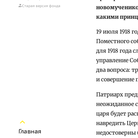
Старая версия фонда
новомучеников
какими принц
19 июля 1918 г
Поместного соб
для 1918 года 
управление Со
два вопроса: 
и совершение 
Патриарх пред
неожиданное с
царя будет ра
навредить Церк
Главная
недостоверны 