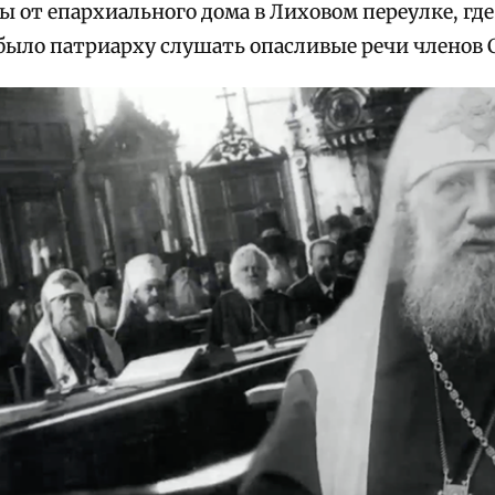
 от епархиального дома в Лиховом переулке, где
 было патриарху слушать опасливые речи членов 