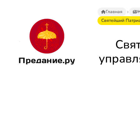
Главная
Ж
Святейший Патриа
Свя
управл
Предание.ру