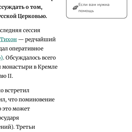
Если вам нужна
суждать о том,
помощь
усской Церковью.
оследняя сессия
 Тихон
— редчайший
едал оперативное
)
. Обсуждалось всего
ий монастыри в Кремле
ю II.
но встретил
ил, что поминовение
о это может
осударя
ений). Третьи