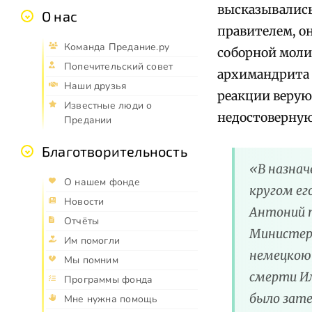
высказывались
О нас
правителем, он
Команда Предание.ру
соборной моли
Попечительский совет
архимандрита 
Наши друзья
реакции верующ
Известные люди о
недостоверную
Предании
Благотворительность
«В назнач
О нашем фонде
кругом ег
Новости
Антоний 
Отчёты
Министер
Им помогли
немецкою 
Мы помним
смерти Им
Программы фонда
было зат
Мне нужна помощь