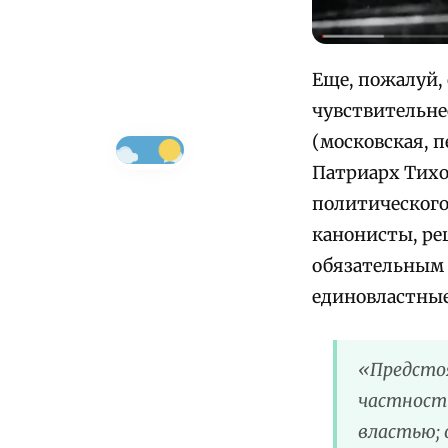
Еще, пожалуй, 
чувствительне
(московская, 
Патриарх Тихо
политического 
канонисты, ре
обязательным 
единовластные
«Предстоя
частности
властью; 