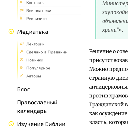
Контакты
Министерс
Все платежи
заупокойн
Реквизиты
объявлени
храни”».
Медиатека
Лекторий
Решение о сов
Сделано в Предании
присутствовав
Новинки
Популярное
Можно предпол
Авторы
странную диск
антицерковных
Блог
против храмов
Православный
Гражданской в
календарь
как осуждение 
власть, котора
Изучение Библии