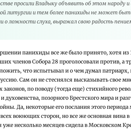
тве просили Владыку объявить об этом народу и
ой литургии и тем более панихиды не может быть
и о ложности слуха, выражал свою радость пение
ершении панихиды все же было принято, хотя из 
ших членов Собора 28 проголосовали против, а т
ожить, что испытывал и о чем думал патриарх, в
уссию. Сам он не стеснялся высказывать свое мн
 законов, по поводу (тогда еще) стихийного рев
 и духовенства, позорного Брестского мира и ра
ойны. Да, некоторые его послания этого периода
всех воюющих сторон, но все же основная вина в 
я уже несколько месяцев сидела в Московском Кре