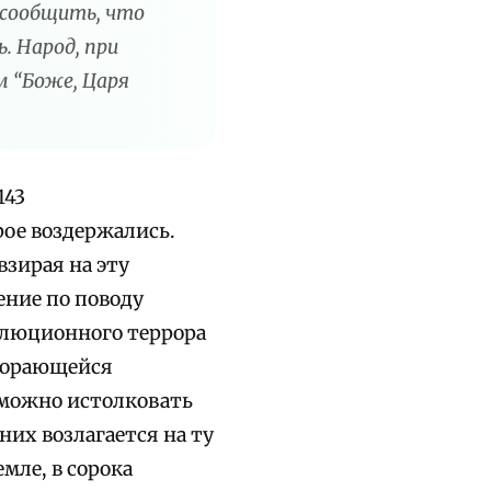
 сообщить, что
. Народ, при
м “Боже, Царя
143
рое воздержались.
зирая на эту
ение по поводу
олюционного террора
згорающейся
 можно истолковать
них возлагается на ту
мле, в сорока