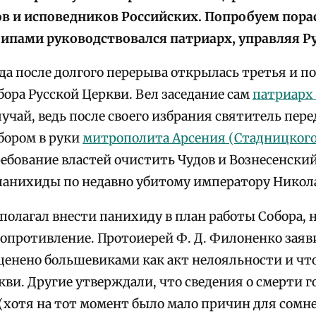
 и исповедников Российских. Попробуем порас
ипами руководствовался патриарх, управляя Р
ода после долгого перерыва открылась третья и п
ора Русской Церкви. Вел заседание сам
патриарх
случай, ведь после своего избрания святитель пер
бором в руки
митрополита Арсения (Стадницкого
требование властей очистить Чудов и Вознесенск
панихиды по недавно убитому императору Никола
полагал внести панихиду в план работы Собора, 
опротивление. Протоиерей Ф. Д. Филоненко заяв
сценено большевиками как акт нелояльности и чт
ви. Другие утверждали, что сведения о смерти г
(хотя на тот момент было мало причин для сомн