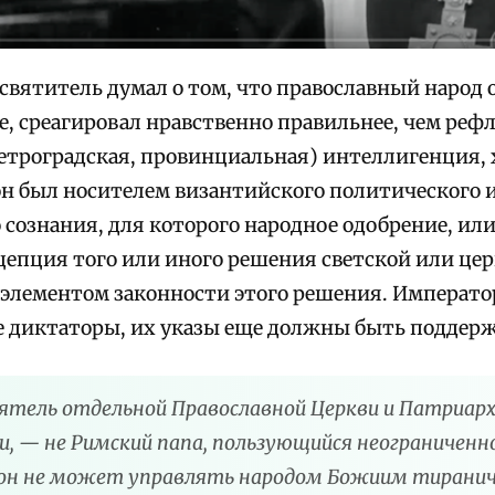
святитель думал о том, что православный народ 
е, среагировал нравственно правильнее, чем ре
петроградская, провинциальная) интеллигенция, 
н был носителем византийского политического 
сознания, для которого народное одобрение, или
цепция того или иного решения светской или цер
элементом законности этого решения. Императо
 диктаторы, их указы еще должны быть поддер
тель отдельной Православной Церкви и Патриарх 
, — не Римский папа, пользующийся неограниченно
он не может управлять народом Божиим тираниче