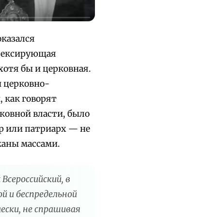
оказался
флексирующая
хотя бы и церковная.
и церковно-
, как говорят
ковной власти, было
р или патриарх — не
жаны массами.
Всероссийский, в
й и беспредельной
ски, не спрашивая