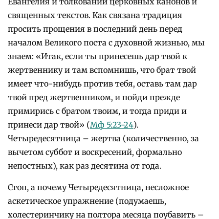
Евангелия и толкований церковных канонов и
священных текстов. Как связана традиция
просить прощения в последний день перед
началом Великого поста с духовной жизнью, мы
знаем: «Итак, если ты принесешь дар твой к
жертвеннику и там вспомнишь, что брат твой
имеет что-нибудь против тебя, оставь там дар
твой пред жертвенником, и пойди прежде
примирись с братом твоим, и тогда приди и
принеси дар твой» (
Мф 5:23-24
).
Четыредесятница – жертва (количественно, за
вычетом суббот и воскресений, формально
непостных), как раз десятина от года.
Стоп, а почему Четыредесятница, несложное
аскетическое упражнение (подумаешь,
холестеринчику на полтора месяца поубавить –