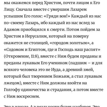
мы окажемся перед Христом, почти лицом к Его
Лицу. Сначала вместе с умершим Лазарем
услышим Его голос: «Гряди вон!» Каждый из нас
по-своему Лазарь, ибо каждый из нас вслед за
Адамом приобщился к смерти. Потом пойдем за
Христом в Иерусалим, который на поверку
окажется не столицей, «городом золотым», а
«Содомом и Египтом, где и Господь наш распят»
(Откровение, 11:8), вместе с Ним будем проданы и
преданы лукавым Его учеником (падшим – и для
всякого человека это не Иуда, а древний змей,
который был творением Божьим, а стал лукавым
лжецом), вместе с Ним должны взойти на
Голгофу одиночества и страдания, а потом вместе
с Ним воскреснем.
Это в идеале. А в реальности будет наоборот. Это