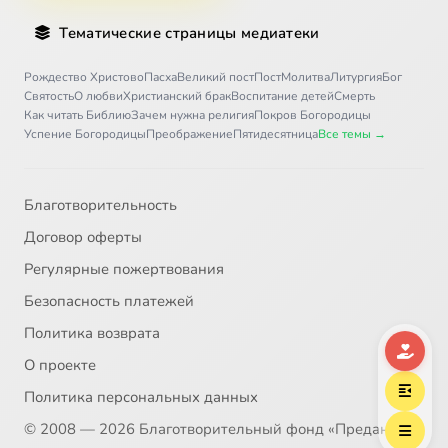
Тематические страницы медиатеки
Рождество Христово
Пасха
Великий пост
Пост
Молитва
Литургия
Бог
Святость
О любви
Христианский брак
Воспитание детей
Смерть
Как читать Библию
Зачем нужна религия
Покров Богородицы
Успение Богородицы
Преображение
Пятидесятница
Все темы →
Благотворительность
Договор оферты
Регулярные пожертвования
Безопасность платежей
Политика возврата
О проекте
Политика персональных данных
© 2008 — 2026 Благотворительный фонд «Предание»