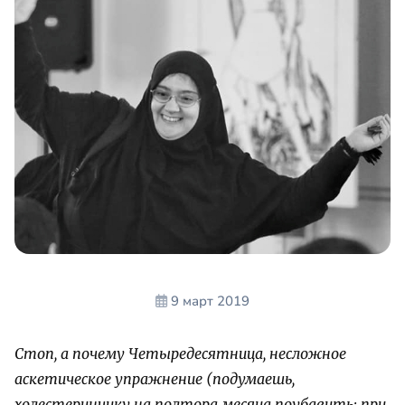
9 март 2019
Стоп, а почему Четыредесятница, несложное
аскетическое упражнение (подумаешь,
холестеринчику на полтора месяца поубавить: при