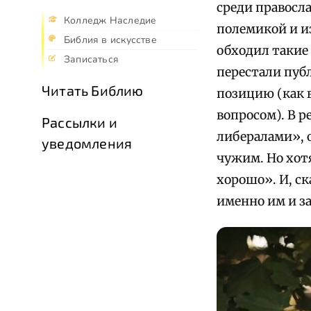
среди правосл
Колледж Наследие
полемикой и и
Библия в искусстве
обходил такие
Записаться
перестали пуб
Читать Библию
позицию (как 
вопросом). В 
Рассылки и
либералами», о
уведомления
чужим. Но хот
хорошо». И, с
именно им и за