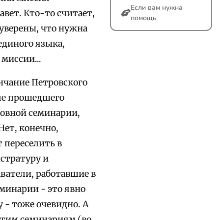
Если вам нужна
авет. Кто-то считает,
помощь
 уверены, что нужна
единого языка,
миссии...
нчание Петровского
ле прошедшего
ховной семинарии,
ет, конечно,
 переселить в
истратуру и
ватели, работавшие в
еминарии - это явно
 - тоже очевидно. А
угим семинариям (во