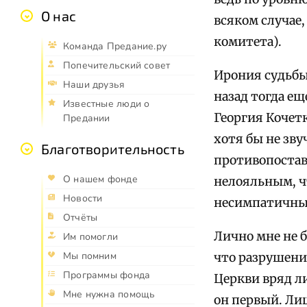
О нас
всяком случае
комитета).
Команда Предание.ру
Попечительский совет
Ирония судьбы
Наши друзья
назад тогда е
Известные люди о
Георгия Кочетк
Предании
хотя бы не зву
Благотворительность
противопостав
О нашем фонде
нелояльным, ч
Новости
несимпатичны
Отчёты
Лично мне не 
Им помогли
Мы помним
что разрушени
Программы фонда
Церкви вряд ли
Мне нужна помощь
он первый. Ли