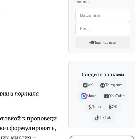
фонда.
Подписаться
Следите за нами
VK
Telegram
рии и портала
Макс
YouTube
Дзен
OK
TikTok
товкой к проповеди
же сформулировать,
дних миссия –