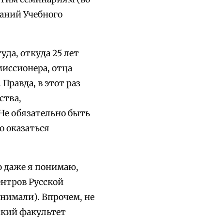
ваний Учебного
да, откуда 25 лет
миссионера, отца
Правда, в этот раз
ства,
 Не обязательно быть
о оказаться
о даже я понимаю,
ентров Русской
онимали). Впрочем, не
ский факультет