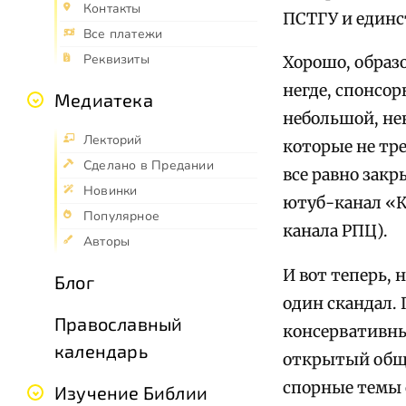
Контакты
ПСТГУ и единс
Все платежи
Реквизиты
Хорошо, образо
негде, спонсо
Медиатека
небольшой, не
Лекторий
которые не тр
Сделано в Предании
все равно закр
Новинки
ютуб-канал «К
Популярное
канала РПЦ).
Авторы
И вот теперь, 
Блог
один скандал.
Православный
консервативны
календарь
открытый обще
спорные темы 
Изучение Библии