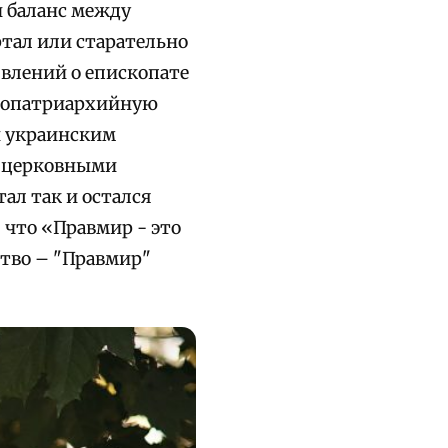
и баланс между
тал или старательно
явлений о епископате
пропатриархийную
и украинским
ь «церковными
ал так и остался
 что «Правмир - это
ство – "Правмир"