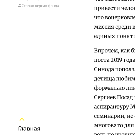
Старая версия фонда
привести челов
что воцерковл
миссия среди 
единых поняти
Впрочем, как 
поста 2019 го
Синода пополз
детища любимо
формально лик
Сергиев Посад 
аспирантуру М
семинарии, не 
многовато для 
Главная
ведь по уровн