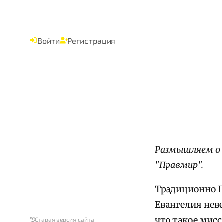
Войти
Регистрация
Размышляем о 
"Правмир".
Традиционно П
Евангелия нев
что такое мис
Старая версия сайта