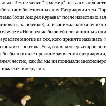
авных. Тем не менее "Правмир" пытался соблюст
збеганием болезненных для Патриархии тем. Пор
 темы (отца Андрея Кураева* после известных за
ликовать на портале), или занимал однозначно 
в случае с «Исповедью бывшей послушницы» ил
результате многие из тех, кого принято называт
тошли от портала. Увы, и для консерваторов порт
я бы были в силе прежние заявления патриархии,
кажем честно, как бы мы ни понимали миссионер
нимается в меру сил.