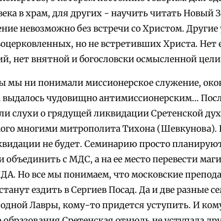
ека в храм, для других - научить читать Новый З
ение невозможно без встречи со Христом. Другие
воцерковленных, но не встретивших Христа. Нет 
й, нет внятной и богословски осмысленной цели 
бы мы ни понимали миссионерское служение, око
да выдалось чудовищно антимиссионерским… Пос
ли слухи о грядущей ликвидации Сретенской ду
го многими митрополита Тихона (Шевкунова). Н
видации не будет. Семинарию просто планируют
и объединить с МДС, а на ее место перевести маг
ДА. Но все мы понимаем, что московские препода
станут ездить в Сергиев Посад. Да и две разные с
одной Лавры, кому-то придется уступить. И кому
ю образования Сретенская отнюдь не уступала др