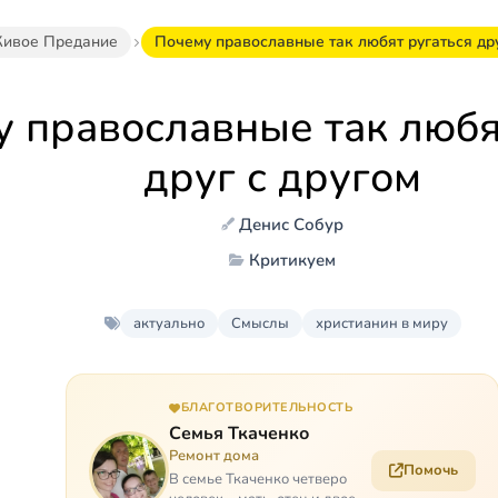
ивое Предание
Почему православные так любят ругаться дру
 православные так любя
друг с другом
Денис Собур
Критикуем
актуально
Смыслы
христианин в миру
БЛАГОТВОРИТЕЛЬНОСТЬ
Семья Ткаченко
Ремонт дома
Помочь
В семье Ткаченко четверо