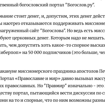
твенный богословский портал "Богослов.ру".
вание стоит денег, и, допустим, этих денег дейс
ры наотрез отказываются поддерживать миссион
нагруженный сайт "Богослова". Но ведь есть мис
ебуют церковных денег. Которым надо не мешать
ыть, чем допустить хоть какое-то спорное выска
иберпоп» на 50 000 подписчиков (это больше, ч
накануне миссионерского праздника апостолов Пет
 Портал «Православие и мир» давно вызывал масс
х православных. Но "Правмир" изначально - это
ству портал, пытающийся вести дискуссии по с
они на то и спорные, что по ним возможны разны