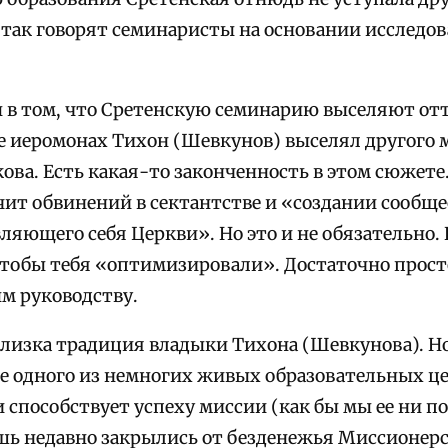
, так говорят семинаристы на основании исследо
 в том, что Сретенскую семинарию выселяют отту
ще иеромонах Тихон (Шевкунов) выселял другого 
ова. Есть какая-то законченность в этом сюжете. 
чит обвинений в сектантстве и «создании сообще
ляющего себя Церкви». Но это и не обязательно.
тобы тебя «оптимизировали». Достаточно прост
м руководству.
близка традиция владыки Тихона (Шевкунова). Н
е одного из немногих живых образовательных ц
 способствует успеху миссии (как бы мы ее ни п
шь недавно закрылись от безденежья Миссионер