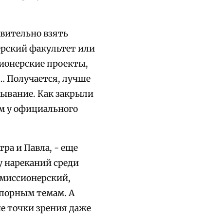
твительно взять
ерский факультет или
сионерские проекты,
… Получается, лучше
зывание. Как закрыли
ем у официального
ра и Павла, - еще
у нареканий среди
 миссионерский,
порным темам. А
е точки зрения даже