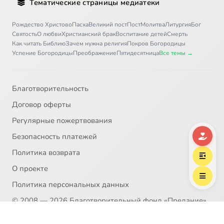
Тематические страницы медиатеки
Рождество Христово
Пасха
Великий пост
Пост
Молитва
Литургия
Бог
Святость
О любви
Христианский брак
Воспитание детей
Смерть
Как читать Библию
Зачем нужна религия
Покров Богородицы
Успение Богородицы
Преображение
Пятидесятница
Все темы →
Благотворительность
Договор оферты
Регулярные пожертвования
Безопасность платежей
Политика возврата
О проекте
Политика персональных данных
© 2008 — 2026 Благотворительный фонд «Предание»
НКО №7712031589