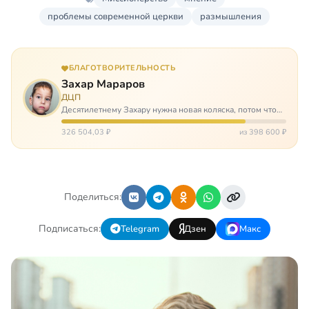
проблемы современной церкви
размышления
БЛАГОТВОРИТЕЛЬНОСТЬ
Захар Мараров
ДЦП
Десятилетнему Захару нужна новая коляска, потом что
старая сломалась. А без коляски он не сможет не только
просто выходить из дома, но и продолжать лечение в
326 504,03 ₽
из 398 600 ₽
реабилитационных центр…
Поделиться:
Подписаться:
Telegram
Дзен
Макс