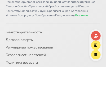
Рождество Христово
Пасха
Великий пост
Пост
Молитва
Литургия
Бог
Святость
О любви
Христианский брак
Воспитание детей
Смерть
Как читать Библию
Зачем нужна религия
Покров Богородицы
Успение Богородицы
Преображение
Пятидесятница
Все темы →
Благотворительность
Договор оферты
Регулярные пожертвования
Безопасность платежей
Политика возврата
О проекте
Политика персональных данных
© 2008 — 2026 Благотворительный фонд «Предание»
НКО №7712031589
Пожертвование согласно ст.582 ГК РФ. Без налога
(НДС)