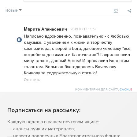
Новые
Maрита Апанасевич
2019.08.17 11:57
Написано вдохновенно, познавательно - с любовью 
к музыке, с уважением к жизни и творчеству 
композитора, с верой в Бога, дающего человеку "всё 
потребное для жизни и благочестия"! Гаврилин явил 
миру талант, данный Богом! И прославил Бога этим 
талантом. Большая благодарность Вячеславу 
Кочнову за содержательную статью!
Ответить
КОММЕНТАРИИ ДЛЯ САЙТА
CACKL
E
Подписаться на рассылку:
Каждую неделю в вашем почтовом ящике:
— анонсы лучших материалов;
— новости подопечных Благотворительного фонда;