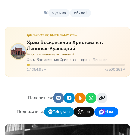
музыка
юбилей
БЛАГОТВОРИТЕЛЬНОСТЬ
Храм Воскресения Христова в г.
Ленинск-Кузнецкий
Восстановление котельной
Храм Воскресения Христова в городе Ленинск-
Кузнецкий в Кемеровской области – совсем новый, он
открылся всего 20 назад. И сейчас храм может вообще
17 354,95 ₽
из 500 363 ₽
закрыться. Потому что это Сибирь,…
Поделиться:
Подписаться:
Telegram
Дзен
Макс