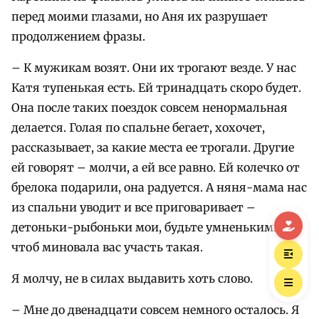
перед моими глазами, но Аня их разрушает
продолжением фразы.
– К мужикам возят. Они их трогают везде. У нас
Катя тупенькая есть. Ей тринадцать скоро будет.
Она после таких поездок совсем ненормальная
делается. Голая по спальне бегает, хохочет,
рассказывает, за какие места ее трогали. Другие
ей говорят – молчи, а ей все равно. Ей колечко от
брелока подарили, она радуется. А няня-мама нас
из спальни уводит и все приговаривает –
детоньки-рыбоньки мои, будьте умненькими,
чтоб миновала вас участь такая.
Я молчу, не в силах выдавить хоть слово.
– Мне до двенадцати совсем немного осталось. Я