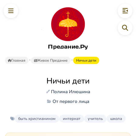
Предание.Ру
Главная
Живое Предание
Ничьи дети
Ничьи дети
Полина Илюшина
От первого лица
быть христианином
интернат
учитель
школа