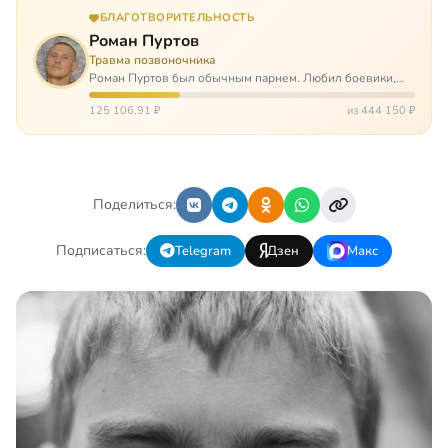
БЛАГОТВОРИТЕЛЬНОСТЬ
Роман Пуртов
Травма позвоночника
Роман Пуртов был обычным парнем. Любил боевики,
хорошие автомобили, был не дурак поиграть в комп,
любил жену и обожал дочь. А потом, будучи
125 106,91 ₽
из 444 150 ₽
пассажиром, разбился в автоаварии и тепе…
Поделиться:
Подписаться:
Telegram
Дзен
Макс