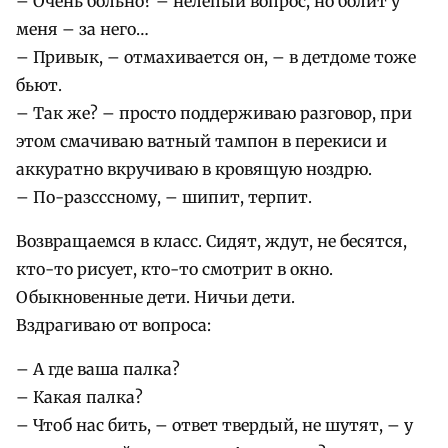
– Очень больно? – нелепый вопрос, но болит у
меня – за него…
– Привык, – отмахивается он, – в детдоме тоже
бьют.
– Так же? – просто поддерживаю разговор, при
этом смачиваю ватный тампон в перекиси и
аккуратно вкручиваю в кровящую ноздрю.
– По-разсссному, – шипит, терпит.
Возвращаемся в класс. Сидят, ждут, не бесятся,
кто-то рисует, кто-то смотрит в окно.
Обыкновенные дети. Ничьи дети.
Вздрагиваю от вопроса:
– А где ваша палка?
– Какая палка?
– Чтоб нас бить, – ответ твердый, не шутят, – у