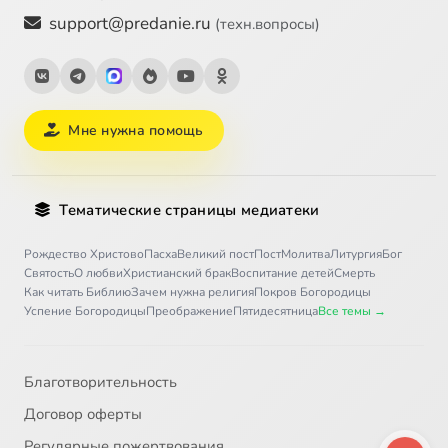
support@predanie.ru
(техн.вопросы)
Мне нужна помощь
Тематические страницы медиатеки
Рождество Христово
Пасха
Великий пост
Пост
Молитва
Литургия
Бог
Святость
О любви
Христианский брак
Воспитание детей
Смерть
Как читать Библию
Зачем нужна религия
Покров Богородицы
Успение Богородицы
Преображение
Пятидесятница
Все темы →
Благотворительность
Договор оферты
Регулярные пожертвования