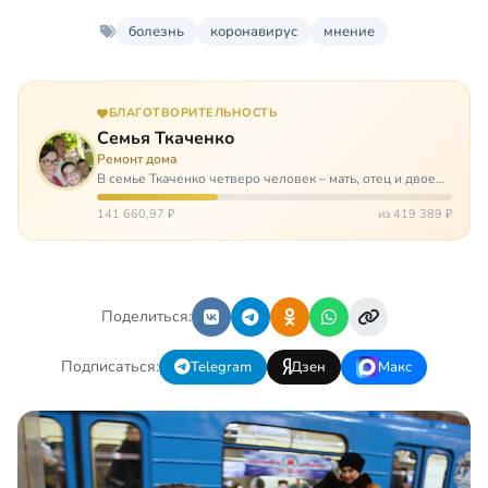
болезнь
коронавирус
мнение
БЛАГОТВОРИТЕЛЬНОСТЬ
Семья Ткаченко
Ремонт дома
В семье Ткаченко четверо человек – мать, отец и двое
сыновей. И это семья – крепость. У них столько проблем
и бед, что хватило бы на много семей. Трое из четверых
141 660,97 ₽
из 419 389 ₽
– тяжело больны.…
Поделиться:
Подписаться:
Telegram
Дзен
Макс