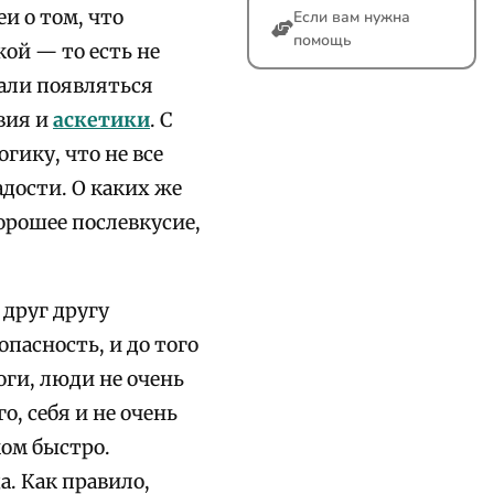
и о том, что
Если вам нужна
помощь
ой — то есть не
али появляться
овия и
аскетики
. С
гику, что не все
дости. О каких же
орошее послевкусие,
 друг другу
пасность, и до того
оги, люди не очень
, себя и не очень
ком быстро.
. Как правило,