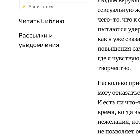
людям верующи
Записаться
сексуальную ж
чего-то, что к
Читать Библию
пытаются удерж
Рассылки и
как я уже сказ
уведомления
повышения само
где я чувству
творчество.
Насколько при
могу отказатьс
И есть ли что-
время, когда 
нежелания, ко
не позволяет о