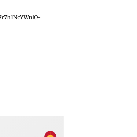
i7r7h1NcYWnlO-