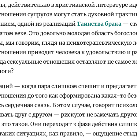
ы, действительно в христианской литературе иде
тношения супругов могут стать духовной практик
ением, одной из реализаций
Таинства брака
— ст
атом веке. Это довольно молодая область богосл
, мы говорим, глядя на психотерапевтическую ло
тношения приводят человека к удовольствию и ра
гда сексуальные отношения оставляют не самое х
логи?
аций — когда пара слишком спешит и предлагает
ношения до того как сформирована какая-то безо
ь сердечная связь. В этом случае, говорят психол
ать друг с другом — рискуют не замечать другого
 это такое. Они переходят к фазе действия слиш
 таких ситуациях, как правило, — ощущение стыда