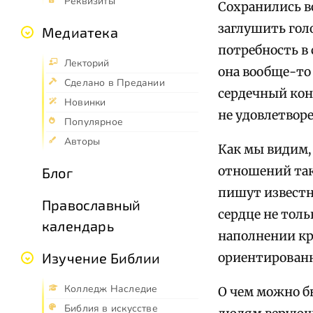
Реквизиты
Сохранились в
заглушить гол
Медиатека
потребность в
Лекторий
она вообще-то
Сделано в Предании
сердечный кон
Новинки
не удовлетворе
Популярное
Авторы
Как мы видим,
отношений так
Блог
пишут известн
Православный
сердце не тол
календарь
наполнении кр
Изучение Библии
ориентирован
Колледж Наследие
О чем можно бы
Библия в искусстве