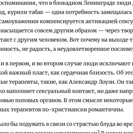
оспоминания, что в блокадном Ленинграде люди 
од, курили табак — одна потребность замещалась
 самоуважении компенсируется активацией сексу
 насыщается совсем другим образом — через твор
такт с другим человеком. Вот почему на выходе т
нность, не радость, а неудовлетворенное послевк
 и в первом, и во втором случае люди исключают
ой важный пласт, как сердечная близость. Об эт
ые терапевты, такие, как Александр Лоуэн. Он т
ько наполняет сексуальный контакт, но даже нап
овью половых органов. В этом смысле некоторые
ных терапевтов по-христиански романтичны.
ло бы подумать в связи со страстью блуда во вр