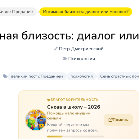
ивое Предание
Интимная близость: диалог или монолог?
ная близость: диалог ил
Петр Дмитриевский
Психология
великий пост с Преданием
психология
Семь страстных по
БЛАГОТВОРИТЕЛЬНОСТЬ
Снова в школу – 2026
Помощь малоимущим
семьям
Помочь
Каждый год летом мы
получаем запросы со всей
России: помогите собраться в