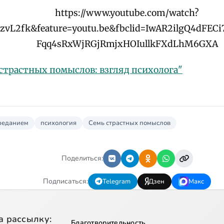
https://www.youtube.com/watch?
zvL2fk&feature=youtu.be&fbclid=IwAR2ilgQ4dFEC
Fqq4sRxWjRGjRmjxHOIullkFXdLhM6GXA
страстных помыслов: взгляд психолога"
Преданием
психология
Семь страстных помыслов
Поделиться:
Подписаться:
Telegram
Дзен
Макс
а рассылку:
Благотворительность