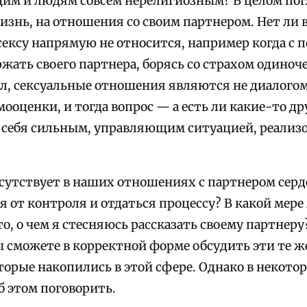
м и людям совсем нерелигиозным? В целом пог
изнь, на отношения со своим партнером. Нет ли 
 сексу напрямую не относится, например когда с
ать своего партнера, борясь со страхом одиноче
ал, сексуальные отношения являются не диалогом
оценки, и тогда вопрос — а есть ли какие-то др
ю себя сильным, управляющим ситуацией, реализ
сутствует в наших отношениях с партнером серд
я от контроля и отдаться процессу? В какой мер
то, о чем я стесняюсь рассказать своему партнеру
вы сможете в корректной форме обсудить эти те 
торые накопились в этой сфере. Однако в некото
б этом поговорить.