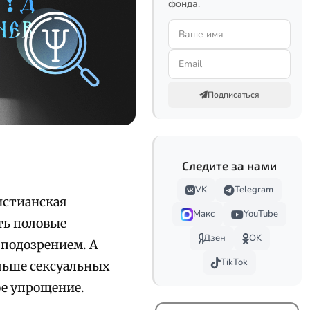
фонда.
Подписаться
Следите за нами
VK
Telegram
истианская
Макс
YouTube
ть половые
Дзен
OK
 подозрением. А
TikTok
ольше сексуальных
ое упрощение.