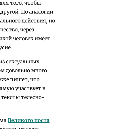
для того, чтобы
 другой. По аналогии
ального действия, но
чество, через
акой человек имеет
усие.
 из сексуальных
ом довольно много
акже пишет, что
рямую участвует в
 тексты телесно-
емя
Великого поста