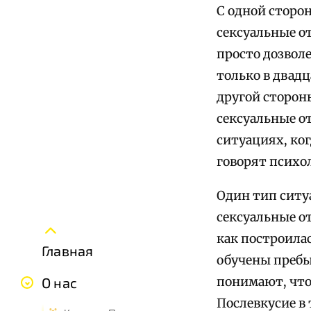
С одной сторон
сексуальные о
просто дозвол
только в двадц
другой стороны
сексуальные о
ситуациях, ко
говорят психо
Один тип ситу
сексуальные от
как построилас
Главная
обучены пребыв
понимают, что
О нас
Послевкусие в