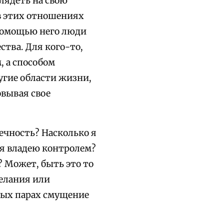
лядеть на свою
в этих отношениях
 помощью него люди
ства. Для кого-то,
, а способом
угие области жизни,
овывая свое
ечность? Насколько я
е я владею контролем?
? Может, быть это то
желания или
рых парах смущение