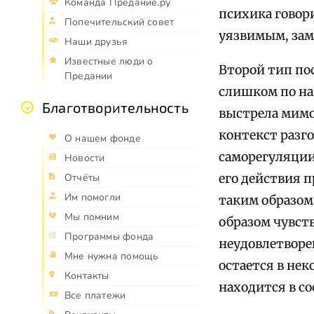
Команда Предание.ру
психика говори
Попечительский совет
уязвимым, за
Наши друзья
Известные люди о
Второй тип по
Предании
слишком по на
Благотворительность
выстрела мимо
контекст разго
О нашем фонде
саморегуляции.
Новости
его действия 
Отчёты
Им помогли
таким образом
Мы помним
образом чувст
Программы фонда
неудовлетворе
Мне нужна помощь
остается в нек
Контакты
находится в со
Все платежи