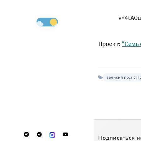
v=4tA0u
Проект:
"Семь 
великий пост с 
Подписаться н