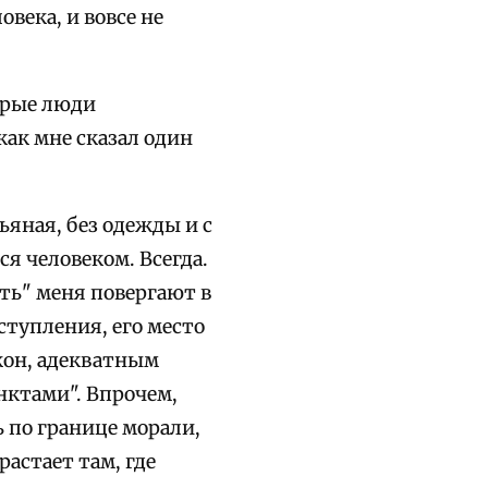
века, и вовсе не
торые люди
ак мне сказал один
ьяная, без одежды и с
ся человеком. Всегда.
ять" меня повергают в
ступления, его место
акон, адекватным
нктами". Впрочем,
 по границе морали,
астает там, где