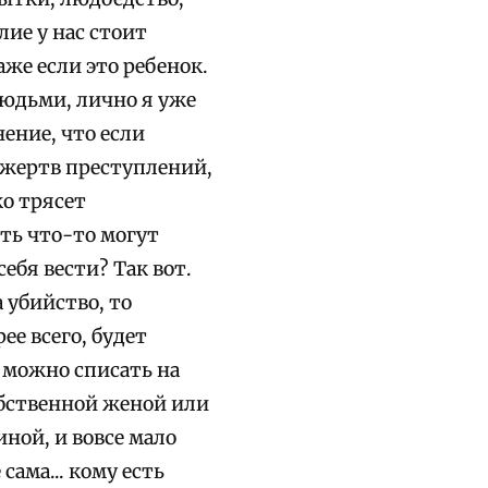
ие у нас стоит
аже если это ребенок.
юдьми, лично я уже
ение, что если
 жертв преступлений,
ко трясет
ть что-то могут
ебя вести? Так вот.
 убийство, то
ее всего, будет
а можно списать на
обственной женой или
ной, и вовсе мало
ама... кому есть