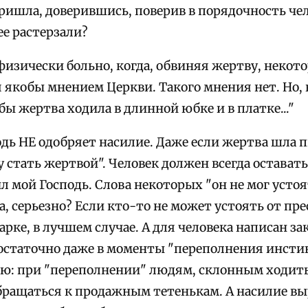
пришла, доверившись, поверив в порядочность чело
ее растерзали?
 физически больно, когда, обвиняя жертву, неко
якобы мнением Церкви. Такого мнения нет. Но, к
 бы жертва ходила в длинной юбке и в платке..."
дь НЕ одобряет насилие. Даже если жертва шла п
 стать жертвой". Человек должен всегда оставать
л мой Господь. Слова некоторых "он не мог усто
а, серьезно? Если кто-то не может устоять от пре
парке, в лучшем случае. А для человека написан з
остаточно даже в моменты "переполнения инсти
рю: при "переполнении" людям, склонным ходить
бращаться к продажным тетенькам. А насилие выр