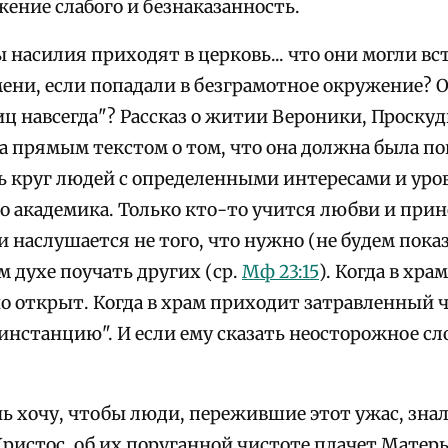
ение слабого и безнаказанность.
 насилия приходят в церковь... что они могли вс
мени, если попадали в безграмотное окружение? 
ц навсегда"? Рассказ о житии Вероники, Проскуд
а прямым текстом о том, что она должна была по
ть круг людей с определенными интересами и уро
до академика. Только кто-то учится любви и прин
и наслушается не того, что нужно (не будем пока
м духе поучать других (ср.
Мф 23:15
). Когда в хра
о открыт. Когда в храм приходит затравленный ч
инстанцию". И если ему сказать неосторожное сл
ь хочу, чтобы люди, пережившие этот ужас, знали:
ристос, об их поруганной чистоте плачет Матерь