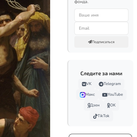
фонда.
Подписаться
Следите за нами
VK
Telegram
Макс
YouTube
Дзен
OK
TikTok