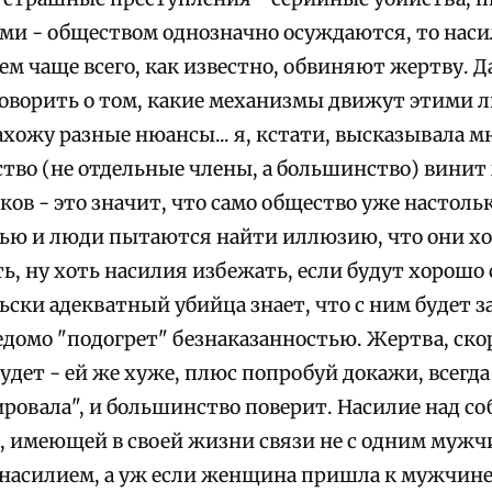
ми - обществом однозначно осуждаются, то насил
ем чаще всего, как известно, обвиняют жертву. Д
оворить о том, какие механизмы движут этими л
хожу разные нюансы... я, кстати, высказывала мн
ство (не отдельные члены, а большинство) винит
ков - это значит, что само общество уже настоль
ью и люди пытаются найти иллюзию, что они хо
, ну хоть насилия избежать, если будут хорошо с
ски адекватный убийца знает, что с ним будет за
домо "подогрет" безнаказанностью. Жертва, скор
будет - ей же хуже, плюс попробуй докажи, всегд
ировала", и большинство поверит. Насилие над с
 имеющей в своей жизни связи не с одним мужчи
насилием, а уж если женщина пришла к мужчине с