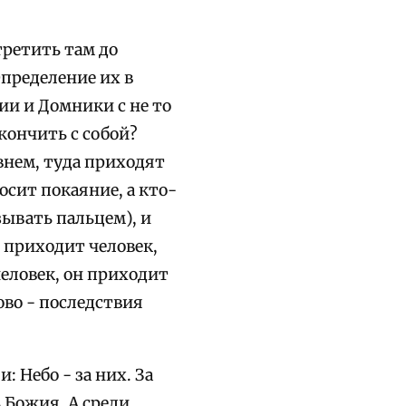
третить там до
Определение их в
ии и Домники с не то
кончить с собой?
внем, туда приходят
осит покаяние, а кто-
зывать пальцем), и
м приходит человек,
еловек, он приходит
ово - последствия
 Небо - за них. За
 Божия. А среди