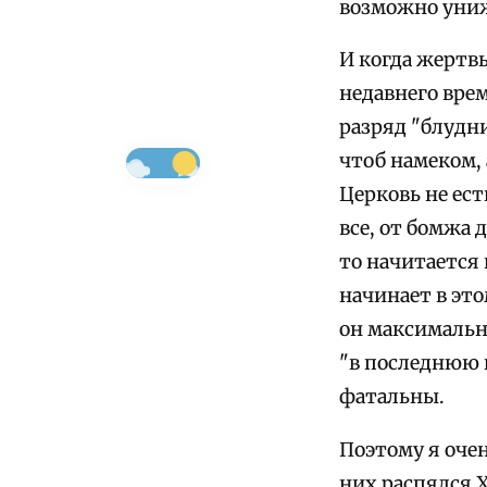
возможно униж
И когда жертвы
недавнего вре
разряд "блудни
чтоб намеком, 
Церковь не ес
все, от бомжа 
то начитается 
начинает в это
он максимальн
"в последнюю 
фатальны.
Поэтому я очен
них распялся Х