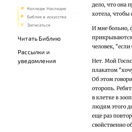
дело, что она 
Колледж Наследие
хотела, чтобы 
Библия в искусстве
Записаться
И мне больно,
прикрываются 
Читать Библию
человек, "если
Рассылки и
уведомления
Нет. Мой Госпо
плакатом "хочу
Об этом говори
оторопь. Ребят
в клетке в зоо
людям этого д
еще раз повто
свойственно о