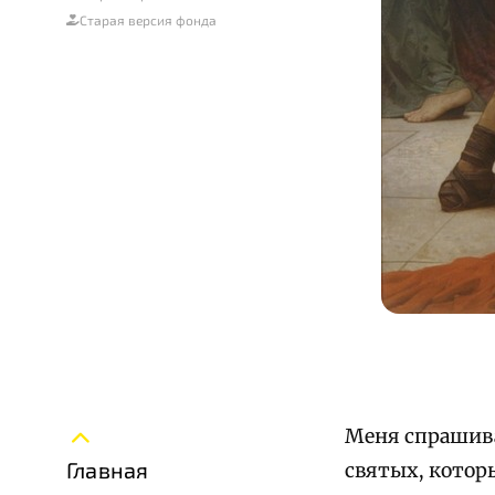
Старая версия фонда
Меня спрашива
Главная
святых, котор