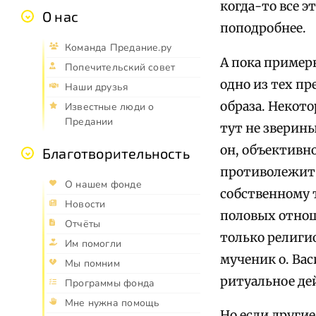
когда-то все э
О нас
поподробнее.
Команда Предание.ру
А пока примерн
Попечительский совет
одно из тех пр
Наши друзья
образа. Некото
Известные люди о
Предании
тут не зверины
он, объективно
Благотворительность
противолежит 
О нашем фонде
собственному т
Новости
половых отнош
Отчёты
только религи
Им помогли
мученик о. Ва
Мы помним
ритуальное де
Программы фонда
Мне нужна помощь
Но если други