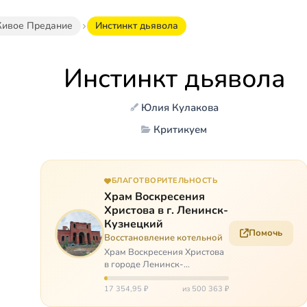
ивое Предание
Инстинкт дьявола
Инстинкт дьявола
Юлия Кулакова
Критикуем
БЛАГОТВОРИТЕЛЬНОСТЬ
Храм Воскресения
Христова в г. Ленинск-
Кузнецкий
Помочь
Восстановление котельной
Храм Воскресения Христова
в городе Ленинск-
Кузнецкий в Кемеровской
области – совсем новый, он
17 354,95 ₽
из 500 363 ₽
открылся всего 20 назад. И