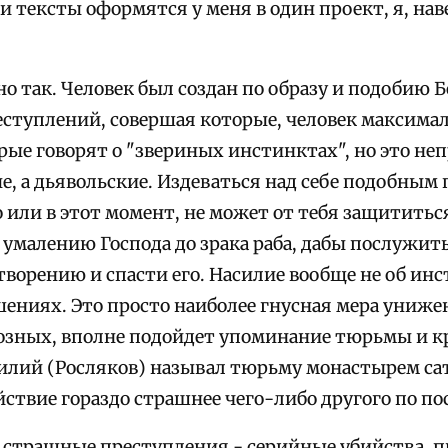
ти тексты оформятся у меня в один проект, я, на
о так. Человек был создан по образу и подобию 
еступлений, совершая которые, человек максимал
рые говорят о "звериных инстинктах", но это не
е, а дьявольские. Издеваться над себе подобным 
 или в этот момент, не может от тебя защититься 
умалению Господа до зрака раба, дабы послужит
ворению и спасти его. Насилие вообще не об инс
ениях. Это просто наиболее гнусная мера унижен
озных, вполне подойдет упоминание тюрьмы и кр
силий (Росляков) называл тюрьму монастырем са
йствие гораздо страшнее чего-либо другого по п
е страшные преступления - серийные убийства, 