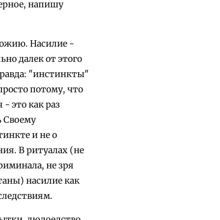
верное, напишу
Божию. Насилие -
ьно далек от этого
правда: "инстинкты"
просто потому, что
- это как раз
ь Своему
тинкте и не о
ия. В ритуалах (не
иминала, не зря
таны) насилие как
оследствиям.
пытки, людоедство,