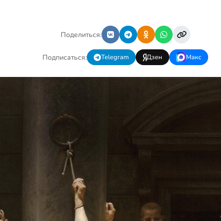
сейчас храм может вообще
закрыться. Потому что это
Сибирь,…
Поделиться:
Подписаться:
Telegram
Дзен
Макс