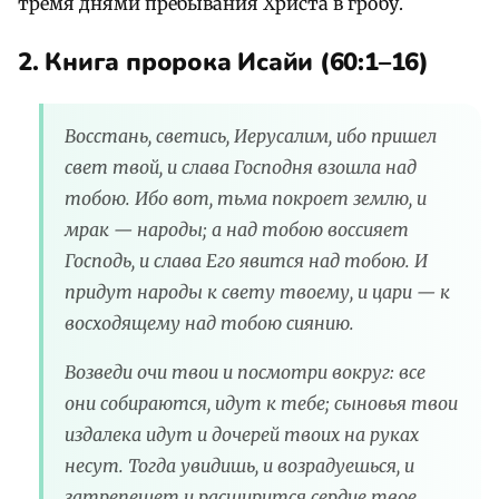
тремя днями пребывания Христа в гробу.
2. Книга пророка Исайи (60:1–16)
Восстань, светись, Иерусалим, ибо пришел
свет твой, и слава Господня взошла над
тобою. Ибо вот, тьма покроет землю, и
мрак — народы; а над тобою воссияет
Господь, и слава Его явится над тобою. И
придут народы к свету твоему, и цари — к
восходящему над тобою сиянию.
Возведи очи твои и посмотри вокруг: все
они собираются, идут к тебе; сыновья твои
издалека идут и дочерей твоих на руках
несут. Тогда увидишь, и возрадуешься, и
затрепещет и расширится сердце твое,