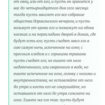
от овец, или от коз, и пусть он хранится у
вас до четырнадцатого дня сего месяца:
тогда пусть заколет его все собрание
общества Израильского вечером, и пусть
возьмут от крови его и помажут на обоих
косяках и на перекладине дверей в домах, где
будут есть его; пусть съедят мясо его в
сию самую ночь, испеченное на огне; с
пресным хлебом и с горькими травами
пусть съедят его; не ешьте от него
недопеченного, или сваренного в воде, но
ешьте испеченное на огне, голову с ногами и
внутренностями; не оставляйте от него
до утра и кости его не сокрушайте, но
оставшееся от него до утра сожгите на
огне. Ешьте же его так: пусть будут