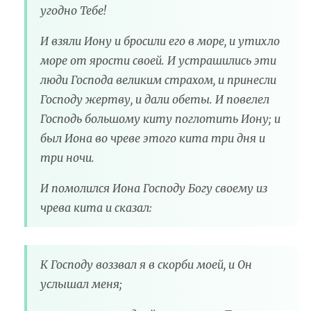
угодно Тебе!
И взяли Иону и бросили его в море, и утихло
море от ярости своей. И устрашились эти
люди Господа великим страхом, и принесли
Господу жертву, и дали обеты. И повелел
Господь большому киту поглотить Иону; и
был Иона во чреве этого кита три дня и
три ночи.
И помолился Иона Господу Богу своему из
чрева кита и сказал:
К Господу воззвал я в скорби моей, и Он
услышал меня;