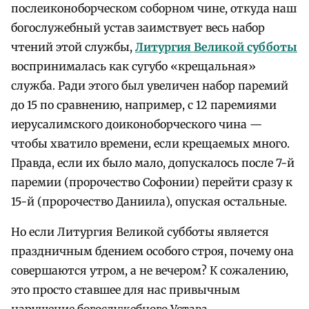
послеиконоборческом соборном чине, откуда наш
богослужебный устав заимствует весь набор
чтений этой службы,
Литургия Великой субботы
воспринималась как сугубо «крещальная»
служба. Ради этого был увеличен набор паремий
до 15 по сравнению, например, с 12 паремиями
иерусалимского доиконоборческого чина —
чтобы хватило времени, если крещаемых много.
Правда, если их было мало, допускалось после 7-й
паремии (пророчество Софонии) перейти сразу к
15-й (пророчество Даниила), опуская остальные.
Но если Литургия Великой субботы является
праздничным бдением особого строя, почему она
совершаются утром, а не вечером? К сожалению,
это просто ставшее для нас привычным
нарушение богослужебного Устава.