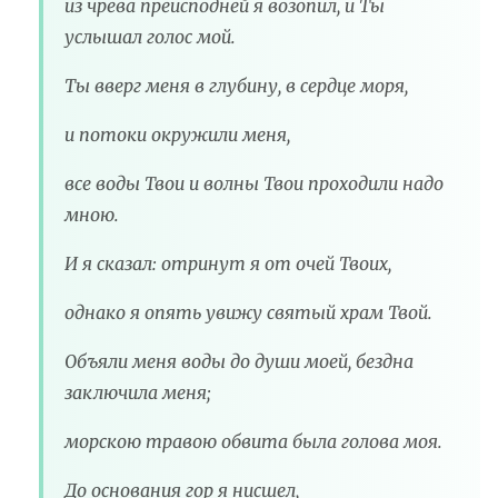
из чрева преисподней я возопил, и Ты
услышал голос мой.
Ты вверг меня в глубину, в сердце моря,
и потоки окружили меня,
все воды Твои и волны Твои проходили надо
мною.
И я сказал: отринут я от очей Твоих,
однако я опять увижу святый храм Твой.
Объяли меня воды до души моей, бездна
заключила меня;
морскою травою обвита была голова моя.
До основания гор я нисшел,