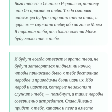
Бога твоего и Святаго Израилева, потому
что Он прославил тебя. Тогда сыновья
иноземцев будут строить стены твои, и
цари их — служить тебе; ибо во гневе Моем
Я поражал тебя, но в благоволении Моем
буду милостив к тебе.
И будут всегда отверсты врата твои, не
будут затворяться ни днем ни ночью,
чтобы приносимо было к тебе достояние
народов и приводимы были цари их. Ибо
народ и царства, которые не захотят
служить тебе, — погибнут, и такие народы
совершенно истребятся. Слава Ливана
придет к тебе, кипарис и певг и вместе