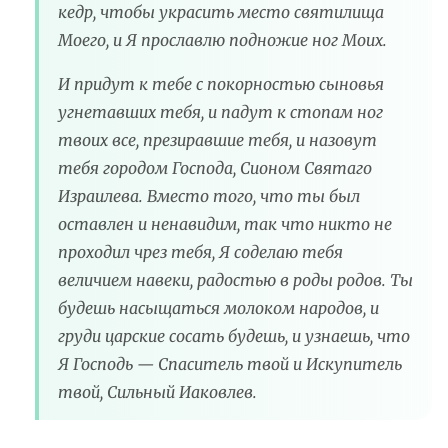
кедр, чтобы украсить место святилища
Моего, и Я прославлю подножие ног Моих.
И придут к тебе с покорностью сыновья
угнетавших тебя, и падут к стопам ног
твоих все, презиравшие тебя, и назовут
тебя городом Господа, Сионом Святаго
Израилева. Вместо того, что ты был
оставлен и ненавидим, так что никто не
проходил чрез тебя, Я соделаю тебя
величием навеки, радостью в роды родов. Ты
будешь насыщаться молоком народов, и
груди царские сосать будешь, и узнаешь, что
Я Господь — Спаситель твой и Искупитель
твой, Сильный Иаковлев.