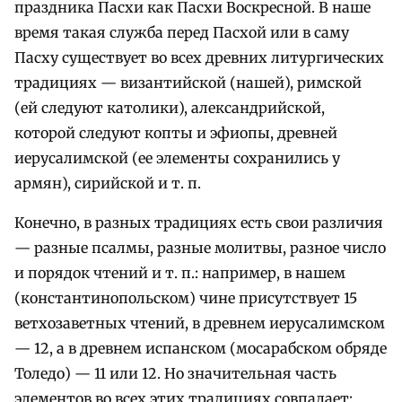
праздника Пасхи как Пасхи Воскресной. В наше
время такая служба перед Пасхой или в саму
Пасху существует во всех древних литургических
традициях — византийской (нашей), римской
(ей следуют католики), александрийской,
которой следуют копты и эфиопы, древней
иерусалимской (ее элементы сохранились у
армян), сирийской и т. п.
Конечно, в разных традициях есть свои различия
— разные псалмы, разные молитвы, разное число
и порядок чтений и т. п.: например, в нашем
(константинопольском) чине присутствует 15
ветхозаветных чтений, в древнем иерусалимском
— 12, а в древнем испанском (мосарабском обряде
Толедо) — 11 или 12. Но значительная часть
элементов во всех этих традициях совпадает: