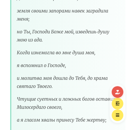
земля своими запорами навек заградила
меня;
но Ты, Господи Боже мой, изведешь душу
мою из ада.
Когда изнемогла во мне душа моя,
я вспомнил о Господе,
и молитва моя дошла до Тебя, до храма
святаго Твоего.
Чтущие суетных и ложных богов оставили
Милосердаго своего,
а я гласом хвалы принесу Тебе жертву;