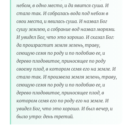
небом, в одно место, и да явится суша. И
стало так. И собралась вода под небом в
свои места, и явилась суша. И назвал Бог
сушу землею, а собрание вод назвал морями.
И увидел Бог, что это хорошо. И сказал Бог:
да произрастит земля зелень, траву,
сеющую семя по роду и по подобию ее, и
дерево плодовитое, приносящее по роду
своему плод, в котором семя его на земле. И
стало так. И произвела земля зелень, траву,
сеющую семя по роду и по подобию ее, и
дерево плодовитое, приносящее плод, в
котором семя его по роду его на земле. И
увидел Бог, что это хорошо. И был вечер, и
было утро: день третий.