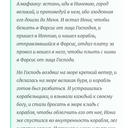
Амафиину: встань, иди в Ниневию, город
великий, и проповедуй в нем, ибо злодеяния
его дошли до Меня. И встал Иона, чтобы
бежать в Фарсис от лица Господня, и
пришел в Иоппию, и нашел корабль,
отправлявшийся в Фарсис, отдал плату за
провоз и вошел в него, чтобы плыть с ними
в Фарсис от лица Господа.
Но Господь воздвиг на море крепкий ветер, и
сделалась на море великая буря, и корабль
готов был разбиться. И устрашились
корабельщики, и взывали каждый к своему
богу, и стали бросать в море кладь с
корабля, чтобы облегчить его от нее; Иона
же спустился во внутренность корабля, лег