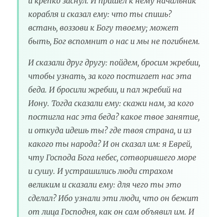
и крепко заснул. И пришел к нему начальник
корабля и сказал ему: что ты спишь?
встань, воззови к Богу твоему; может
быть, Бог вспомнит о нас и мы не погибнем.
И сказали друг другу: пойдем, бросим жребии,
чтобы узнать, за кого постигает нас эта
беда. И бросили жребии, и пал жребий на
Иону. Тогда сказали ему: скажи нам, за кого
постигла нас эта беда? какое твое занятие,
и откуда идешь ты? где твоя страна, и из
какого ты народа? И он сказал им: я Еврей,
чту Господа Бога небес, сотворившего море
и сушу. И устрашились люди страхом
великим и сказали ему: для чего ты это
сделал? Ибо узнали эти люди, что он бежит
от лица Господня, как он сам объявил им. И