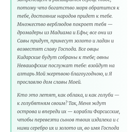
потому что богатство моря обратится к
тебе, достояние народов придет к тебе.
Множество верблюдов покроет тебя —
дромадеры из Мадиама и Ефы; все они из
Савы придут, принесут золото и ладан и
возвестят славу Господа. Все овцы
Кидарские будут собраны к тебе; овны
Неваиофские послужат тебе: взойдут на
алтарь Мой жертвою благоугодною, и Я
прославлю дом славы Моей.
Кто это летят, как облака, и как голуби —
к голубятням своим? Так, Меня ждут
острова и впереди их — корабли Фарсисские,
чтобы перевезти сынов твоих издалека и с
ними серебро их и золото их, во имя Господа