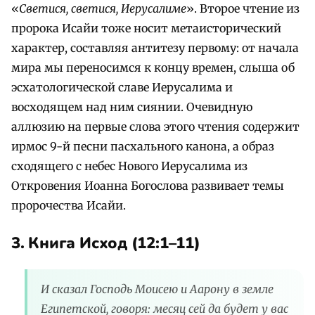
«
Светися, светися, Иерусалиме
». Второе чтение из
пророка Исайи тоже носит метаисторический
характер, составляя антитезу первому: от начала
мира мы переносимся к концу времен, слыша об
эсхатологической славе Иерусалима и
восходящем над ним сиянии. Очевидную
аллюзию на первые слова этого чтения содержит
ирмос 9-й песни пасхального канона, а образ
сходящего с небес Нового Иерусалима из
Откровения Иоанна Богослова развивает темы
пророчества Исайи.
3. Книга Исход (12:1–11)
И сказал Господь Моисею и Аарону в земле
Египетской, говоря: месяц сей да будет у вас