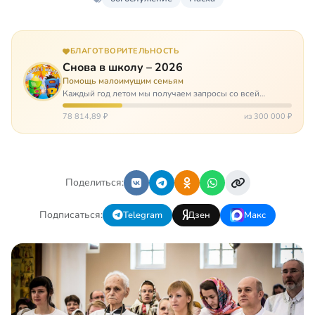
БЛАГОТВОРИТЕЛЬНОСТЬ
Снова в школу – 2026
Помощь малоимущим семьям
Каждый год летом мы получаем запросы со всей
России: помогите собраться в школу. Семьи с больными
детьми или родителями, семьи без пап или мам,
78 814,89 ₽
из 300 000 ₽
многодетные. Для многих из них покуп…
Поделиться:
Подписаться:
Telegram
Дзен
Макс