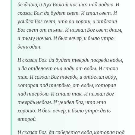
бездною, и Дух Божий носился над водою. И
сказал Бог: да будет свет. И стал свет. И
увидел Бог свет, что он хорош, и отделил
Бог свет от тьмы. И назвал Бог свет днем,
а тьму ночью. И был вечер, и было утро:
день один.
И сказал Бог: да будет твердь посреди воды,
и да отделяет она воду от воды. И стало
так. И создал Бог твердь, и отделил воду,
которая под твердью, от воды, которая
над твердью. И стало так. И назвал Бог
твердь небом. И увидел Бог, что это
хорошо. И был вечер, и было утро: день
второй.
И сказал Бог: да соберется вода, которая под