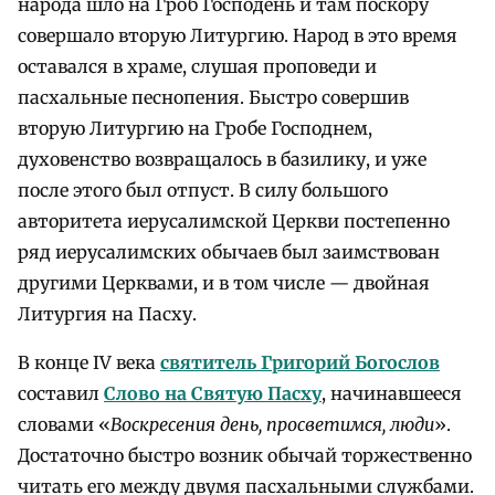
народа шло на Гроб Господень и там поскору
совершало вторую Литургию. Народ в это время
оставался в храме, слушая проповеди и
пасхальные песнопения. Быстро совершив
вторую Литургию на Гробе Господнем,
духовенство возвращалось в базилику, и уже
после этого был отпуст. В силу большого
авторитета иерусалимской Церкви постепенно
ряд иерусалимских обычаев был заимствован
другими Церквами, и в том числе — двойная
Литургия на Пасху.
В конце IV века
святитель Григорий Богослов
составил
Слово на Святую Пасху
, начинавшееся
словами «
Воскресения день, просветимся, люди
».
Достаточно быстро возник обычай торжественно
читать его между двумя пасхальными службами.