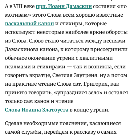
А в VIII веке
прп. Иоанн Дамаскин
составил «по
мотивам» этого Слова всем хорошо известные
пасхальный канон
и стихиры, которые
используют некоторые наиболее яркие обороты
из Слова. Слово стало читаться между песнями
Дамаскинова канона, к которому присоединили
обычное окончание утрени с хвалитными
псалмами и стихирами — так и возникла, если
говорить вкратце, Светлая Заутреня, ну а потом
на практике чтение Слова свт. Григория, как
принято говорить, «упразднися зело» и остался
только сам канон и чтение
Слова Иоанна Златоуста
в конце утрени.
Сделав необходимые пояснения, касающиеся
самой службы, перейдем к рассказу о самих