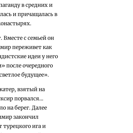
аганду в средних и
лась и причащалась в
монастырях.
. Вместе с семьей он
имир переживет как
дистские идеи у него
» после очередного
 светлое будущее».
катер, взятый на
уксир порвался…
о на берег. Далее
димир закончил
 турецкого ига и