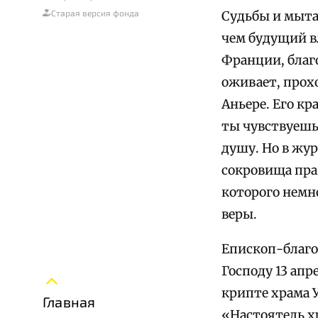
Старая версия фонда
Судьбы и мытар
чем будущий в
Франции, благ
оживает, прохо
Аньере. Его к
ты чувствуешь
душу. Но в жур
сокровища пра
которого немн
веры.
Епископ-благо
Господу 13 апр
крипте храма 
Главная
«Настоятель х