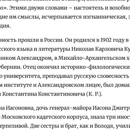
ю». Этими двумя словами – настоятель и возобн
щие им смыслы, исчерпывается изгнанническая,
дия.
юность прошли в России. Он родился в 1902 году в
сского языка и литературы Николая Карловича К
ником Александром, в Михайло-Архангельском х
убернии. Отец окончил историко-филологически
о университета, преподавал русскую словесность
м институте и Александровском лицее, был дом
 Константина Константиновича (К. Р.).
на Иасоновна, дочь генерал-майора Иасона Дмит
 Московского кадетского корпуса, знала три ино
ерпеливой. Две сестры и брат, как и Володя, учил