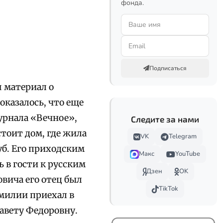
фонда.
Подписаться
 материал о
оказалось, что еще
урнала «Вечное»,
Следите за нами
стоит дом, где жила
VK
Telegram
уб. Его приходским
Макс
YouTube
 в гости к русским
Дзен
OK
вича его отец был
TikTok
милии приехал в
завету Федоровну.