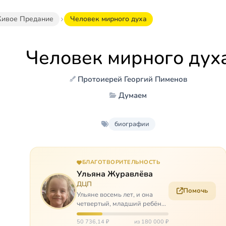
ивое Предание
Человек мирного духа
Человек мирного дух
Протоиерей Георгий Пименов
Думаем
биографии
БЛАГОТВОРИТЕЛЬНОСТЬ
Ульяна Журавлёва
ДЦП
Помочь
Ульяне восемь лет, и она
четвертый, младший ребёнок
в многодетной семье. И с
самого рождения Ульяну
50 736,14 ₽
из 180 000 ₽