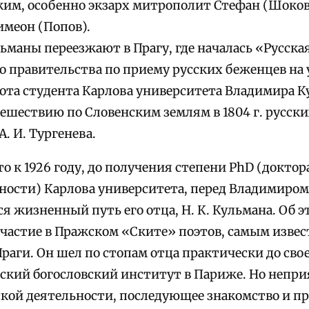
ким, особенно экзарх митрополит Стефан (Шоков
меон (Попов).
льманы переезжают в Прагу, где началась «Русска
 правительства по приему русских беженцев на у
ота студента Карлова университета Владимира К
ешествию по Словенским землям в 1804 г. русск
А. И. Тургенева.
о к 1926 году, до получения степени PhD (докто
сности) Карлова университета, перед Владимиро
 жизненный путь его отца, Н. К. Кульмана. Об э
участие в Пражском «Ските» поэтов, самым изве
раги. Он шел по стопам отца практически до сво
ский богословский институт в Париже. Но непр
ской деятельности, последующее знакомство и п