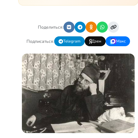
лечат. Несколько операций,
ежедневные процедуры,
длительные реабилитации и
беско…
Поделиться:
Подписаться:
Telegram
Дзен
Макс