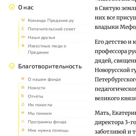
О нас
в Святую земл
них все прису
Команда Предание.ру
владыки Мефо
Попечительский совет
Наши друзья
Его детство и 
Известные люди о
профессора ру
Предании
дядей, священ
Благотворительность
Новорусской г
Петербургског
О нашем фонде
Новости
педагогическо
Отчёты
великого князя
Им помогли
Мать, Екатери
Мы помним
Программы фонда
директора 3-го
Мне нужна помощь
заботливой и т