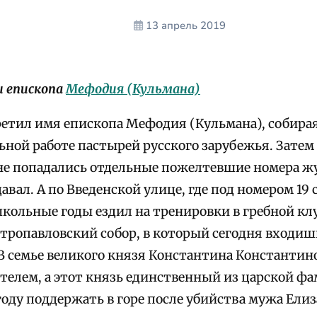
13 апрель 2019
 епископа
Мефодия (Кульмана)
ретил имя епископа Мефодия (Кульмана), собирая
ной работе пастырей русского зарубежья. Затем 
мне попадались отдельные пожелтевшие номера ж
авал. А по Введенской улице, где под номером 19 
 школьные годы ездил на тренировки в гребной кл
тропавловский собор, в который сегодня входишь
В семье великого князя Константина Константино
елем, а этот князь единственный из царской фа
году поддержать в горе после убийства мужа Ели