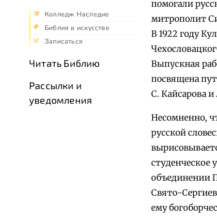
помогали русс
Колледж Наследие
митрополит Си
Библия в искусстве
В 1922 году Ку
Записаться
Чехословацкого
Читать Библию
Выпускная раб
посвящена пут
Рассылки и
С. Кайсарова и 
уведомления
Несомненно, чт
русской слове
вырисовывается
студенческое 
объединении П
Свято-Сергиев
ему богоборче