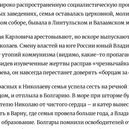
ироко распространенную социалистическую проп
х заведениях, семья оставалась церковной, моли
ом соборе, бывала в Линтульском и Валаамском 
лая Карловича арестовывают, но вскоре выпускают
Николаев. Смену властей на юге России юный Влад
т утопий коммунизма (видимо, какие-то пропаган
увидев изувеченные жертвы расправ «чрезвычайки
ева, он навсегда перестанет доверять «борцам за
асных к Николаеву семья успела сесть на речной 
дом, и отплыла в Болгарию. В море при шторме б
елю Николаю от чистого сердца – и катер вынесл
 в Варну, где семья провела больше года, а Вла
 образование. Болгары помнили освободителей от