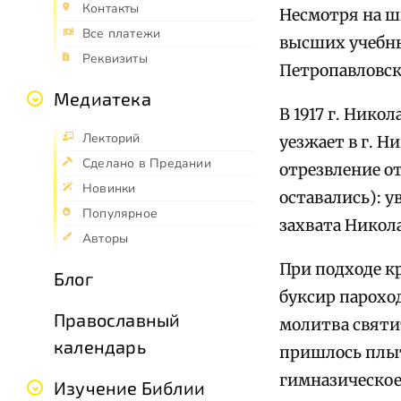
Контакты
Несмотря на ш
Все платежи
высших учебны
Реквизиты
Петропавловск
Медиатека
В 1917 г. Нико
Лекторий
уезжает в г. 
Сделано в Предании
отрезвление о
Новинки
оставались): 
Популярное
захвата Никола
Авторы
При подходе кр
Блог
буксир парохо
Православный
молитва святит
календарь
пришлось плыть
гимназическое
Изучение Библии