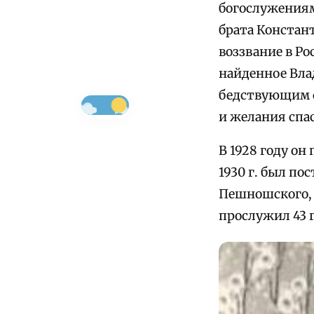
богослужениям
брата Констант
воззвание в Ро
найденное Вла
бедствующим с
и желания спа
В 1928 году он
1930 г. был п
Пешношского, а
прослужил 43 г