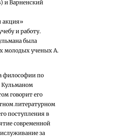
) и Варненский
я акция»
чебу и работу.
ульмана была
их молодых ученых А.
ра философии по
м Кульманом
том говорит его
стном литературном
его поступления в
иятие современной
рислуживание за