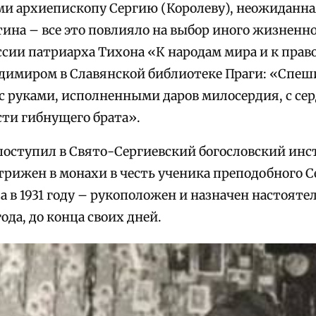
и архиепископу Сергию (Королеву), неожиданна
ина – все это повлияло на выбор иного жизненно
ссии патриарха Тихона «К народам мира и к прав
димиром в Славянской библиотеке Праги: «Спеш
 руками, исполненными даров милосердия, с се
сти гибнущего брата».
 поступил в Свято-Сергиевский богословский инс
острижен в монахи в честь ученика преподобного
 в 1931 году – рукоположен и назначен настоятел
ода, до конца своих дней.