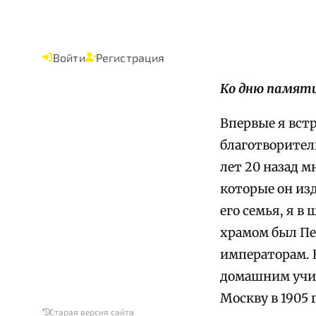
Войти
Регистрация
Ко дню памяти
Впервые я вст
благотворитель
лет 20 назад 
которые он изд
его семья, я в
храмом был Пе
императорам. 
домашним учит
Москву в 1905 
Старая версия сайта