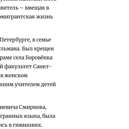
овитель – вмещая в
 эмигрантская жизнь
 Петербурге, в семье
ульмана. Был крещен
раме села Боровёнка
й факультет Санкт-
 в женском
ашним учителем детей
риевича Смирнова,
странных языка, была
ись в гимназиях.