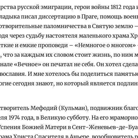
ства русской эмиграции, герои войны 1812 года и
ладыка писал диссертацию в Праге, помощь вое
отворительные паломничества в Святую землю –
дя через судьбу настоятеля маленького храма Хр
раткие и емкие проповеди – «Немногое о многом»
, что за каждым их словом стоит жизнь, по ним
нале «Вечное» он печатал не себя. Он хотел сде
вославия. И мне хотелось бы поделиться память
огие сегодня знают, но который является подл
творитель Мефодий (Кульман), подвижник благо
еля 1974 года, в Великую субботу. На его мраморн
Успения Божией Матери в Сент-Женевьев-де-Буа
рама Христа Спасителя в Аньере, возобновитель 