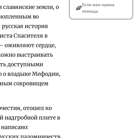
Если вам нужна
 славянские земли, о
помощь
ннопленным во
 русская история
иста Спасителя в
 – оживляют сердце,
 можно выстраивать
лать доступными
ю о владыке Мефодии,
инным сокровищем
честия, отошел ко
ой надгробной плите в
 написано:
русских паломничеств