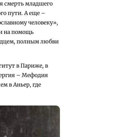
я смерть младшего
го пути. А еще –
ославному человеку»,
и на помощь
рдцем, полным любви
титут в Париже, в
 Сергия – Мефодия
ем в Аньер, где