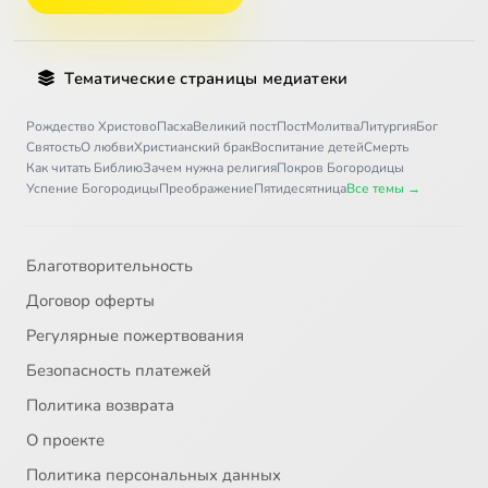
Тематические страницы медиатеки
Рождество Христово
Пасха
Великий пост
Пост
Молитва
Литургия
Бог
Святость
О любви
Христианский брак
Воспитание детей
Смерть
Как читать Библию
Зачем нужна религия
Покров Богородицы
Успение Богородицы
Преображение
Пятидесятница
Все темы →
Благотворительность
Договор оферты
Регулярные пожертвования
Безопасность платежей
Политика возврата
О проекте
Политика персональных данных