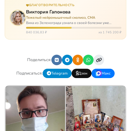
БЛАГОТВОРИТЕЛЬНОСТЬ
Виктория Гапонова
Тяжелый нейромышечный сколиоз, СМА
Вика из Зеленограда узнала о своей болезни уже
будучи в сознательном возрасте. Ей пришлось
привыкать к инвалидной коляске и сильнейшему
840 036,83 ₽
из 1 745 200 ₽
сколиозу, постоянным болям и растущей беспом…
Поделиться:
Подписаться:
Telegram
Дзен
Макс