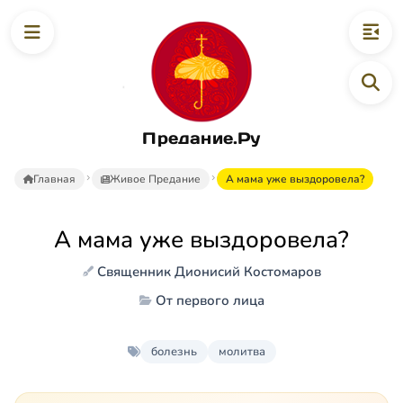
Предание.Ру
Главная
Живое Предание
А мама уже выздоровела?
А мама уже выздоровела?
Священник Дионисий Костомаров
От первого лица
болезнь
молитва